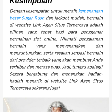
Kesimpulan
Dengan kesempatan untuk meraih
kemenangan
besar Sugar Rush
dan jackpot mudah, bermain
di website Link Agen Situs Terpercaya adalah
pilihan yang tepat bagi para penggemar
permainan slot online. Nikmati pengalaman
bermain yang menyenangkan dan
menguntungkan, serta rasakan sensasi bermain
dari provider terbaik yang akan membuat Anda
terhibur dan merasa puas. Jadi, tunggu apalagi?
Segera bergabung dan menangkan hadiah-
hadiah menarik di website Link Agen Situs
Terpercaya sekarang juga!