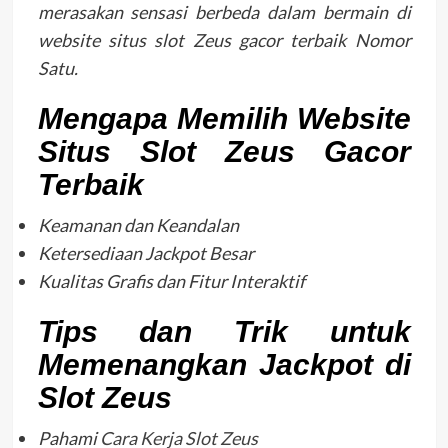
merasakan sensasi berbeda dalam bermain di
website situs slot Zeus gacor terbaik Nomor
Satu.
Mengapa Memilih Website
Situs Slot Zeus Gacor
Terbaik
Keamanan dan Keandalan
Ketersediaan Jackpot Besar
Kualitas Grafis dan Fitur Interaktif
Tips dan Trik untuk
Memenangkan Jackpot di
Slot Zeus
Pahami
Cara Kerja Slot Zeus