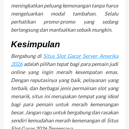
meningkatkan peluang kemenangan tanpa harus
mengeluarkan modal tambahan. Selalu
perhatikan promo-promo yang sedang
berlangsung dan manfaatkan sebaik mungkin.
Kesimpulan
Bergabung di
Situs Slot Gacor Server Amerika
2026
adalah pilihan tepat bagi para pemain judi
online yang ingin meraih kesempatan emas.
Dengan reputasinya yang baik, pelayanan yang
terbaik, dan berbagai jenis permainan slot yang
menarik, situs ini merupakan tempat yang ideal
bagi para pemain untuk meraih kemenangan
besar. Jangan ragu untuk bergabung dan rasakan
sendiri kemudahan meraih kemenangan di Situs
Slot Gacor 2026 Terpercaya.