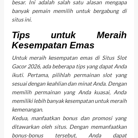
besar. Ini adalah salah satu alasan mengapa
banyak pemain memilih untuk bergabung di
situs ini.
Tips untuk Meraih
Kesempatan Emas
Untuk meraih kesempatan emas di Situs Slot
Gacor 2026, ada beberapa tips yang dapat Anda
ikuti. Pertama, pilihlah permainan slot yang
sesuai dengan keahlian dan minat Anda. Dengan
memilih permainan yang Anda kuasai, Anda
memiliki lebih banyak kesempatan untuk meraih
kemenangan.
Kedua, manfaatkan bonus dan promosi yang
ditawarkan oleh situs. Dengan memanfaatkan
bonus-bonus tersebut, Anda dapat