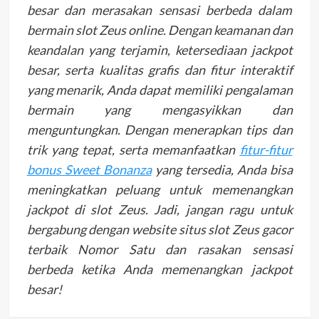
besar dan merasakan sensasi berbeda dalam
bermain slot Zeus online. Dengan keamanan dan
keandalan yang terjamin, ketersediaan jackpot
besar, serta kualitas grafis dan fitur interaktif
yang menarik, Anda dapat memiliki pengalaman
bermain yang mengasyikkan dan
menguntungkan. Dengan menerapkan tips dan
trik yang tepat, serta memanfaatkan
fitur-fitur
bonus Sweet Bonanza
yang tersedia, Anda bisa
meningkatkan peluang untuk memenangkan
jackpot di slot Zeus. Jadi, jangan ragu untuk
bergabung dengan website situs slot Zeus gacor
terbaik Nomor Satu dan rasakan sensasi
berbeda ketika Anda memenangkan jackpot
besar!