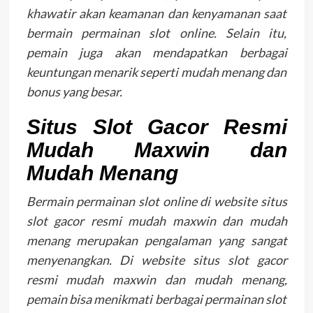
khawatir akan keamanan dan kenyamanan saat
bermain permainan slot online. Selain itu,
pemain juga akan mendapatkan berbagai
keuntungan menarik seperti mudah menang dan
bonus yang besar.
Situs Slot Gacor Resmi
Mudah Maxwin dan
Mudah Menang
Bermain permainan slot online di website situs
slot gacor resmi mudah maxwin dan mudah
menang merupakan pengalaman yang sangat
menyenangkan. Di website situs slot gacor
resmi mudah maxwin dan mudah menang,
pemain bisa menikmati berbagai permainan slot