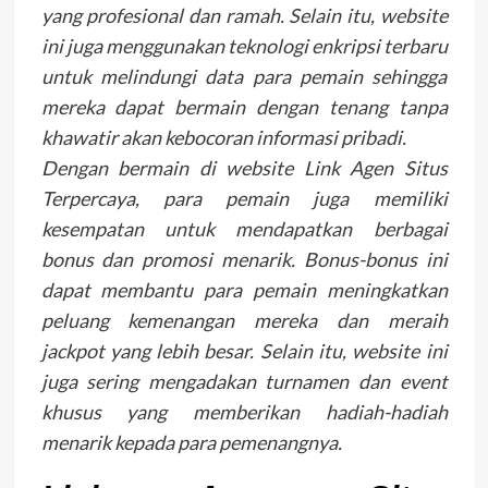
yang profesional dan ramah. Selain itu, website
ini juga menggunakan teknologi enkripsi terbaru
untuk melindungi data para pemain sehingga
mereka dapat bermain dengan tenang tanpa
khawatir akan kebocoran informasi pribadi.
Dengan bermain di website Link Agen Situs
Terpercaya, para pemain juga memiliki
kesempatan untuk mendapatkan berbagai
bonus dan promosi menarik. Bonus-bonus ini
dapat membantu para pemain meningkatkan
peluang kemenangan mereka dan meraih
jackpot yang lebih besar. Selain itu, website ini
juga sering mengadakan turnamen dan event
khusus yang memberikan hadiah-hadiah
menarik kepada para pemenangnya.