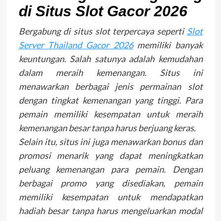
di Situs Slot Gacor 2026
Bergabung di situs slot terpercaya seperti
Slot
Server Thailand Gacor 2026
memiliki banyak
keuntungan. Salah satunya adalah kemudahan
dalam meraih kemenangan. Situs ini
menawarkan berbagai jenis permainan slot
dengan tingkat kemenangan yang tinggi. Para
pemain memiliki kesempatan untuk meraih
kemenangan besar tanpa harus berjuang keras.
Selain itu, situs ini juga menawarkan bonus dan
promosi menarik yang dapat meningkatkan
peluang kemenangan para pemain. Dengan
berbagai promo yang disediakan, pemain
memiliki kesempatan untuk mendapatkan
hadiah besar tanpa harus mengeluarkan modal