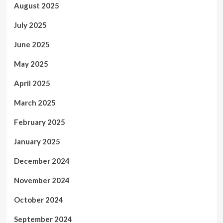
August 2025
July 2025
June 2025
May 2025
April 2025
March 2025
February 2025
January 2025
December 2024
November 2024
October 2024
September 2024