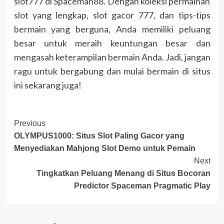
slot777 di Spaceman88. Dengan koleksi permainan
slot yang lengkap, slot gacor 777, dan tips-tips
bermain yang berguna, Anda memiliki peluang
besar untuk meraih keuntungan besar dan
mengasah keterampilan bermain Anda. Jadi, jangan
ragu untuk bergabung dan mulai bermain di situs
ini sekarang juga!
Post
Previous
OLYMPUS1000: Situs Slot Paling Gacor yang
Navigation
Menyediakan Mahjong Slot Demo untuk Pemain
Next
Tingkatkan Peluang Menang di Situs Bocoran
Predictor Spaceman Pragmatic Play