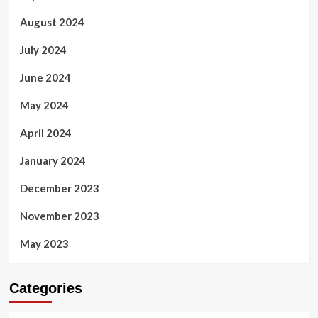
August 2024
July 2024
June 2024
May 2024
April 2024
January 2024
December 2023
November 2023
May 2023
Categories