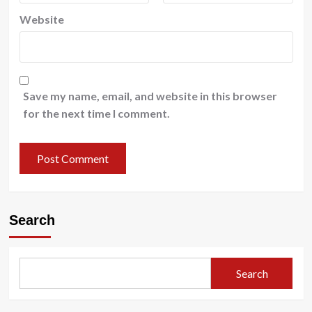
Website
Save my name, email, and website in this browser
for the next time I comment.
Search
Search