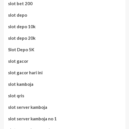
slot bet 200
slot depo
slot depo 10k
slot depo 20k
Slot Depo 5K
slot gacor
slot gacor hari ini
slot kamboja
slot qris
slot server kamboja
slot server kamboja no 1