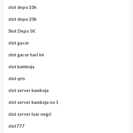
slot depo 10k
slot depo 20k
Slot Depo 5K
slot gacor
slot gacor hari ini
slot kamboja
slot qris
slot server kamboja
slot server kamboja no 1
slot server luar negri
slot777