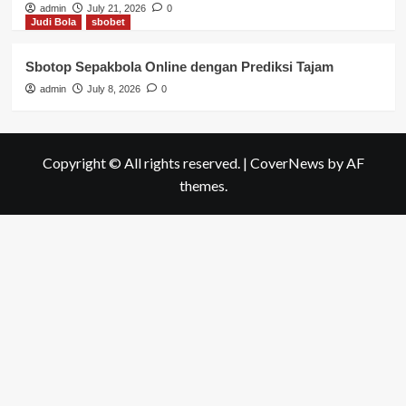
admin
July 21, 2026
0
Judi Bola
sbobet
Sbotop Sepakbola Online dengan Prediksi Tajam
admin
July 8, 2026
0
Copyright © All rights reserved.
|
CoverNews
by AF
themes.