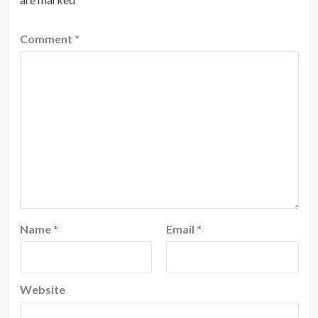
Comment
*
Name
*
Email
*
Website