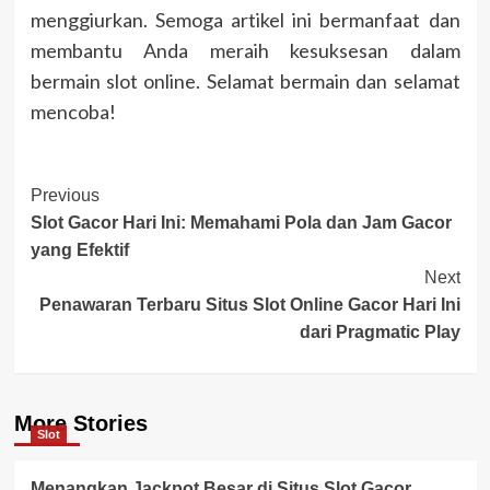
menggiurkan. Semoga artikel ini bermanfaat dan
membantu Anda meraih kesuksesan dalam
bermain slot online. Selamat bermain dan selamat
mencoba!
Post
Previous
Slot Gacor Hari Ini: Memahami Pola dan Jam Gacor
Navigation
yang Efektif
Next
Penawaran Terbaru Situs Slot Online Gacor Hari Ini
dari Pragmatic Play
More Stories
Slot
Menangkan Jackpot Besar di Situs Slot Gacor