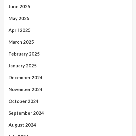
June 2025
May 2025
April 2025
March 2025
February 2025
January 2025
December 2024
November 2024
October 2024
September 2024
August 2024