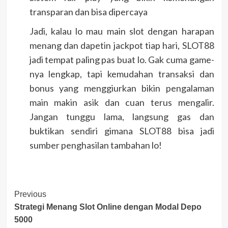
transparan dan bisa dipercaya
Jadi, kalau lo mau main slot dengan harapan
menang dan dapetin jackpot tiap hari, SLOT88
jadi tempat paling pas buat lo. Gak cuma game-
nya lengkap, tapi kemudahan transaksi dan
bonus yang menggiurkan bikin pengalaman
main makin asik dan cuan terus mengalir.
Jangan tunggu lama, langsung gas dan
buktikan sendiri gimana SLOT88 bisa jadi
sumber penghasilan tambahan lo!
Post
Previous
Strategi Menang Slot Online dengan Modal Depo
Navigation
5000