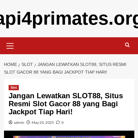
Skip
api4primates.or
to
content
Primary
Menu
HOME
SLOT
JANGAN LEWATKAN SLOT88, SITUS RESMI
SLOT GACOR 88 YANG BAGI JACKPOT TIAP HARI!
Slot
Jangan Lewatkan SLOT88, Situs
Resmi Slot Gacor 88 yang Bagi
Jackpot Tiap Hari!
admin
May 20, 2025
0