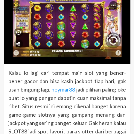
Kalau lo lagi cari tempat main slot yang bener-
bener gacor dan bisa kasih jackpot tiap hari, gak
usah bingung lagi.
neymar88
jadi pilihan paling oke
buat lo yang pengen dapetin cuan maksimal tanpa
ribet. Situs resmi ini emang dikenal banget karena
game-game slotnya yang gampang menang dan
jackpot yang sering banget keluar. Gak heran kalau
SLOT88 jadi spot favorit para slotter dari berbagai