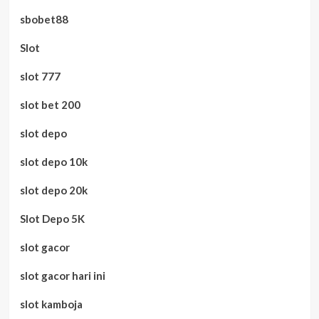
sbobet88
Slot
slot 777
slot bet 200
slot depo
slot depo 10k
slot depo 20k
Slot Depo 5K
slot gacor
slot gacor hari ini
slot kamboja