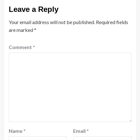
Leave a Reply
Your email address will not be published.
Required fields
are marked
*
Comment
*
Name
*
Email
*