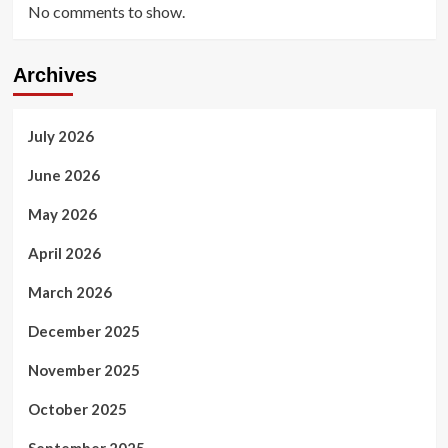
No comments to show.
Archives
July 2026
June 2026
May 2026
April 2026
March 2026
December 2025
November 2025
October 2025
September 2025