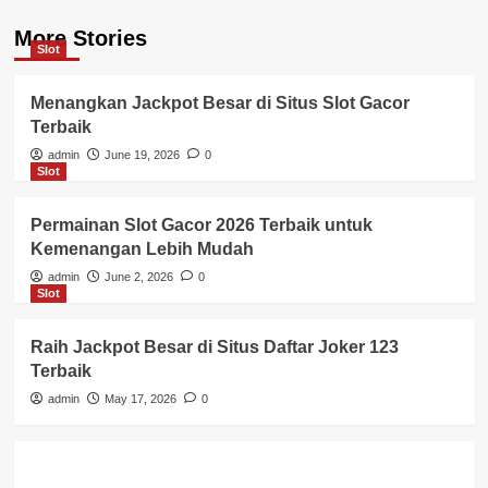
More Stories
Slot
Menangkan Jackpot Besar di Situs Slot Gacor
Terbaik
admin
June 19, 2026
0
Slot
Permainan Slot Gacor 2026 Terbaik untuk
Kemenangan Lebih Mudah
admin
June 2, 2026
0
Slot
Raih Jackpot Besar di Situs Daftar Joker 123
Terbaik
admin
May 17, 2026
0