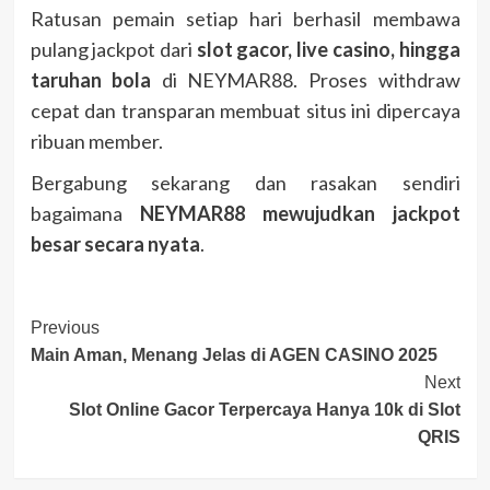
Ratusan pemain setiap hari berhasil membawa
pulang jackpot dari
slot gacor, live casino, hingga
taruhan bola
di NEYMAR88. Proses withdraw
cepat dan transparan membuat situs ini dipercaya
ribuan member.
Bergabung sekarang dan rasakan sendiri
bagaimana
NEYMAR88 mewujudkan jackpot
besar secara nyata
.
Post
Previous
Main Aman, Menang Jelas di AGEN CASINO 2025
Navigation
Next
Slot Online Gacor Terpercaya Hanya 10k di Slot
QRIS