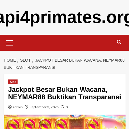
Skip
api4primates.or
to
content
Primary
Menu
HOME
SLOT
JACKPOT BESAR BUKAN WACANA, NEYMAR88
BUKTIKAN TRANSPARANSI
Slot
Jackpot Besar Bukan Wacana,
NEYMAR88 Buktikan Transparansi
admin
September 3, 2025
0