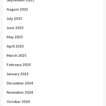
August 2025
July 2025
June 2025
May 2025
April 2025
March 2025
February 2025
January 2025
December 2024
November 2024
October 2024