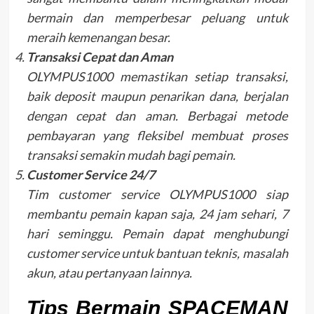
bermain dan memperbesar peluang untuk
meraih kemenangan besar.
Transaksi Cepat dan Aman
OLYMPUS1000 memastikan setiap transaksi,
baik deposit maupun penarikan dana, berjalan
dengan cepat dan aman. Berbagai metode
pembayaran yang fleksibel membuat proses
transaksi semakin mudah bagi pemain.
Customer Service 24/7
Tim customer service OLYMPUS1000 siap
membantu pemain kapan saja, 24 jam sehari, 7
hari seminggu. Pemain dapat menghubungi
customer service untuk bantuan teknis, masalah
akun, atau pertanyaan lainnya.
Tips Bermain SPACEMAN