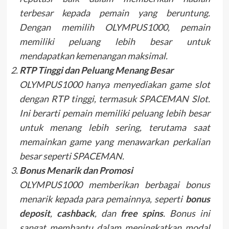
terbesar kepada pemain yang beruntung.
Dengan memilih OLYMPUS1000, pemain
memiliki peluang lebih besar untuk
mendapatkan kemenangan maksimal.
RTP Tinggi dan Peluang Menang Besar
OLYMPUS1000 hanya menyediakan game slot
dengan RTP tinggi, termasuk SPACEMAN Slot.
Ini berarti pemain memiliki peluang lebih besar
untuk menang lebih sering, terutama saat
memainkan game yang menawarkan perkalian
besar seperti SPACEMAN.
Bonus Menarik dan Promosi
OLYMPUS1000 memberikan berbagai bonus
menarik kepada para pemainnya, seperti
bonus
deposit
,
cashback
, dan
free spins
. Bonus ini
sangat membantu dalam meningkatkan modal