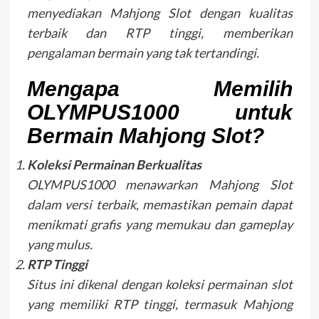
menyediakan Mahjong Slot dengan kualitas
terbaik dan RTP tinggi, memberikan
pengalaman bermain yang tak tertandingi.
Mengapa Memilih
OLYMPUS1000
untuk
Bermain Mahjong Slot?
Koleksi Permainan Berkualitas
OLYMPUS1000
menawarkan Mahjong Slot
dalam versi terbaik, memastikan pemain dapat
menikmati grafis yang memukau dan gameplay
yang mulus.
RTP Tinggi
Situs ini dikenal dengan koleksi permainan slot
yang memiliki RTP tinggi, termasuk Mahjong