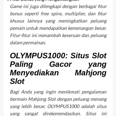
Game ini juga dilengkapi dengan berbagai fitur
bonus seperti
free spins
,
multiplier
, dan fitur
khusus lainnya yang meningkatkan peluang
pemain untuk mendapatkan kemenangan besar.
Fitur-fitur ini menambah keseruan dan peluang
dalam permainan.
OLYMPUS1000: Situs Slot
Paling Gacor yang
Menyediakan Mahjong
Slot
Bagi Anda yang ingin menikmati pengalaman
bermain Mahjong Slot dengan peluang menang
yang lebih besar,
OLYMPUS1000
adalah situs
yang sangat direkomendasikan. Situs ini