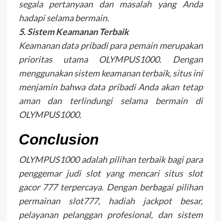
segala pertanyaan dan masalah yang Anda
hadapi selama bermain.
5. Sistem Keamanan Terbaik
Keamanan data pribadi para pemain merupakan
prioritas utama OLYMPUS1000. Dengan
menggunakan sistem keamanan terbaik, situs ini
menjamin bahwa data pribadi Anda akan tetap
aman dan terlindungi selama bermain di
OLYMPUS1000.
Conclusion
OLYMPUS1000 adalah pilihan terbaik bagi para
penggemar judi slot yang mencari situs slot
gacor 777 terpercaya. Dengan berbagai pilihan
permainan slot777, hadiah jackpot besar,
pelayanan pelanggan profesional, dan sistem