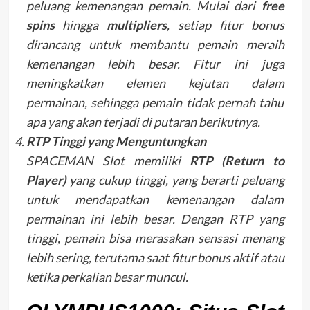
peluang kemenangan pemain. Mulai dari
free
spins
hingga
multipliers
, setiap fitur bonus
dirancang untuk membantu pemain meraih
kemenangan lebih besar. Fitur ini juga
meningkatkan elemen kejutan dalam
permainan, sehingga pemain tidak pernah tahu
apa yang akan terjadi di putaran berikutnya.
RTP Tinggi yang Menguntungkan
SPACEMAN Slot memiliki
RTP (Return to
Player)
yang cukup tinggi, yang berarti peluang
untuk mendapatkan kemenangan dalam
permainan ini lebih besar. Dengan RTP yang
tinggi, pemain bisa merasakan sensasi menang
lebih sering, terutama saat fitur bonus aktif atau
ketika perkalian besar muncul.