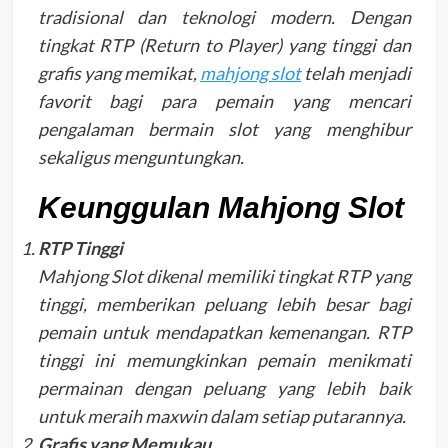
tradisional dan teknologi modern. Dengan
tingkat RTP (Return to Player) yang tinggi dan
grafis yang memikat,
mahjong slot
telah menjadi
favorit bagi para pemain yang mencari
pengalaman bermain slot yang menghibur
sekaligus menguntungkan.
Keunggulan Mahjong Slot
RTP Tinggi
Mahjong Slot dikenal memiliki tingkat RTP yang
tinggi, memberikan peluang lebih besar bagi
pemain untuk mendapatkan kemenangan. RTP
tinggi ini memungkinkan pemain menikmati
permainan dengan peluang yang lebih baik
untuk meraih
maxwin
dalam setiap putarannya.
Grafis yang Memukau