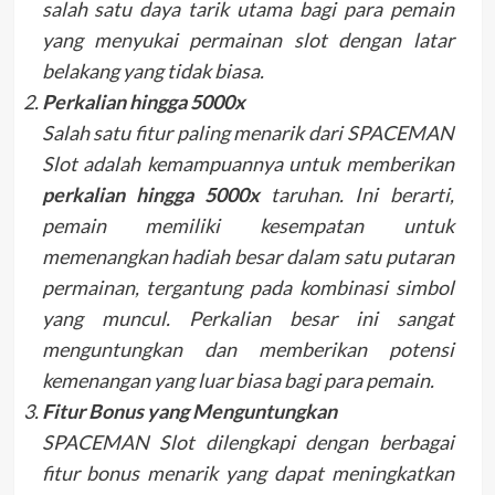
salah satu daya tarik utama bagi para pemain
yang menyukai permainan slot dengan latar
belakang yang tidak biasa.
Perkalian hingga 5000x
Salah satu fitur paling menarik dari SPACEMAN
Slot adalah kemampuannya untuk memberikan
perkalian hingga 5000x
taruhan. Ini berarti,
pemain memiliki kesempatan untuk
memenangkan hadiah besar dalam satu putaran
permainan, tergantung pada kombinasi simbol
yang muncul. Perkalian besar ini sangat
menguntungkan dan memberikan potensi
kemenangan yang luar biasa bagi para pemain.
Fitur Bonus yang Menguntungkan
SPACEMAN Slot dilengkapi dengan berbagai
fitur bonus menarik yang dapat meningkatkan