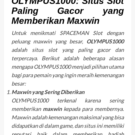
OLYMPUS1000: Situs Slot
Paling Gacor yang
Memberikan Maxwin
Untuk menikmati SPACEMAN Slot dengan
peluang maxwin yang besar,
OLYMPUS1000
adalah situs slot yang paling gacor dan
terpercaya. Berikut adalah beberapa alasan
mengapa OLYMPUS1000 menjadi pilihan utama
bagi para pemain yang ingin meraih kemenangan
besar:
Maxwin yang Sering Diberikan
OLYMPUS1000 terkenal karena sering
memberikan
maxwin
kepada para membernya.
Maxwin adalah kemenangan maksimal yang bisa
didapatkan di dalam game, dan situs ini memiliki
reputasi baik dalam memberikan hadiah