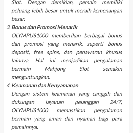
Slot. Dengan demikian, pemain memiliki
peluang lebih besar untuk meraih kemenangan
besar.
Bonus dan Promosi Menarik
OLYMPUS1000
memberikan berbagai bonus
dan promosi yang menarik, seperti bonus
deposit,
free spins
, dan penawaran khusus
lainnya. Hal ini menjadikan pengalaman
bermain Mahjong Slot semakin
menguntungkan.
Keamanan dan Kenyamanan
Dengan sistem keamanan yang canggih dan
dukungan layanan pelanggan 24/7,
OLYMPUS1000
memastikan pengalaman
bermain yang aman dan nyaman bagi para
pemainnya.