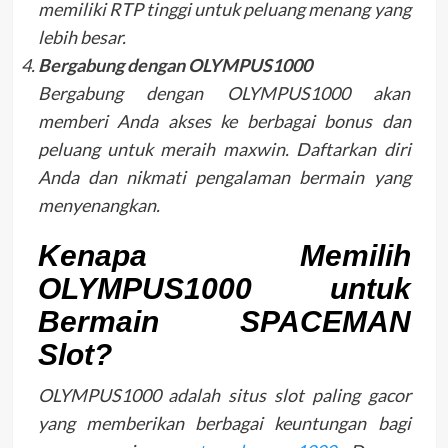
memiliki RTP tinggi untuk peluang menang yang
lebih besar.
Bergabung dengan OLYMPUS1000
Bergabung dengan OLYMPUS1000 akan
memberi Anda akses ke berbagai bonus dan
peluang untuk meraih maxwin. Daftarkan diri
Anda dan nikmati pengalaman bermain yang
menyenangkan.
Kenapa Memilih
OLYMPUS1000 untuk
Bermain SPACEMAN
Slot?
OLYMPUS1000 adalah situs slot paling gacor
yang memberikan berbagai keuntungan bagi