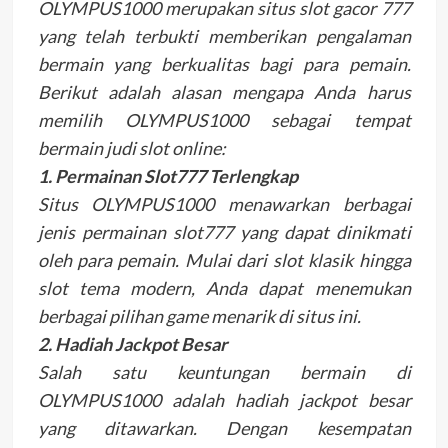
OLYMPUS1000 merupakan situs slot gacor 777
yang telah terbukti memberikan pengalaman
bermain yang berkualitas bagi para pemain.
Berikut adalah alasan mengapa Anda harus
memilih OLYMPUS1000 sebagai tempat
bermain judi slot online:
1. Permainan Slot777 Terlengkap
Situs OLYMPUS1000 menawarkan berbagai
jenis permainan slot777 yang dapat dinikmati
oleh para pemain. Mulai dari slot klasik hingga
slot tema modern, Anda dapat menemukan
berbagai pilihan game menarik di situs ini.
2. Hadiah Jackpot Besar
Salah satu keuntungan bermain di
OLYMPUS1000 adalah hadiah jackpot besar
yang ditawarkan. Dengan kesempatan