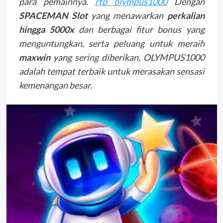
para pemainnya.
rtp olympus1000
Dengan
SPACEMAN Slot
yang menawarkan
perkalian
hingga 5000x
dan berbagai fitur bonus yang
menguntungkan, serta peluang untuk meraih
maxwin
yang sering diberikan, OLYMPUS1000
adalah tempat terbaik untuk merasakan sensasi
kemenangan besar.