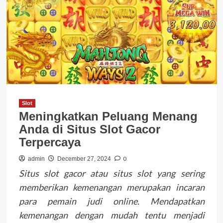
Slot
Meningkatkan Peluang Menang
Anda di Situs Slot Gacor
Terpercaya
0
admin
December 27, 2024
Situs slot gacor atau situs slot yang sering
memberikan kemenangan merupakan incaran
para pemain judi online. Mendapatkan
kemenangan dengan mudah tentu menjadi