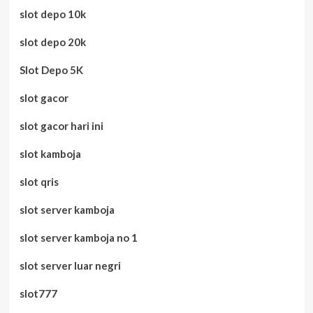
slot depo 10k
slot depo 20k
Slot Depo 5K
slot gacor
slot gacor hari ini
slot kamboja
slot qris
slot server kamboja
slot server kamboja no 1
slot server luar negri
slot777