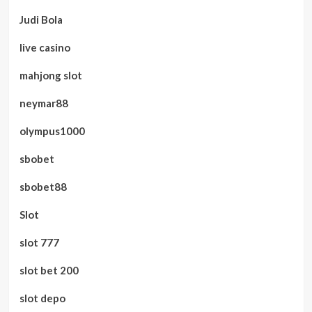
Judi Bola
live casino
mahjong slot
neymar88
olympus1000
sbobet
sbobet88
Slot
slot 777
slot bet 200
slot depo