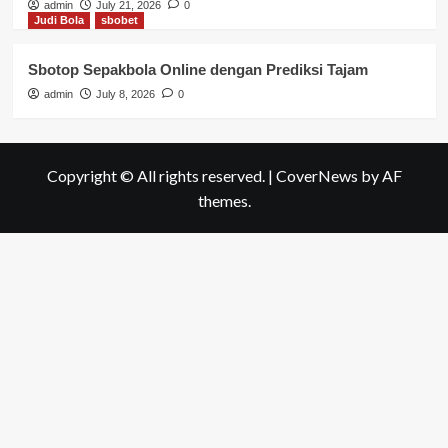
admin
July 21, 2026
0
Judi Bola
sbobet
Sbotop Sepakbola Online dengan Prediksi Tajam
admin
July 8, 2026
0
Copyright © All rights reserved.
|
CoverNews
by AF
themes.