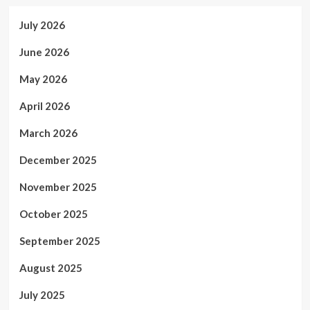
July 2026
June 2026
May 2026
April 2026
March 2026
December 2025
November 2025
October 2025
September 2025
August 2025
July 2025