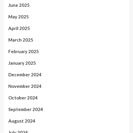
June 2025
May 2025
April 2025
March 2025
February 2025
January 2025
December 2024
November 2024
October 2024
September 2024
August 2024
July 2024