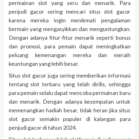
permainan slot yang seru dan menarik. Para
penjudi gacor sering mencari situs slot gacor
karena mereka ingin menikmati pengalaman
bermain yang mengasyikkan dan menguntungkan.
Dengan adanya fitur-fitur menarik seperti bonus
dan promosi, para pemain dapat meningkatkan
peluang kemenangan mereka dan meraih
keuntungan yang lebih besar.
Situs slot gacor juga sering memberikan informasi
tentang slot terbaru yang telah dirilis, sehingga
para pemain selalu dapat mencoba permainan baru
dan menarik. Dengan adanya kesempatan untuk
memenangkan hadiah besar, tidak heran jika situs
slot gacor semakin populer di kalangan para
penjudi gacor di tahun 2024.