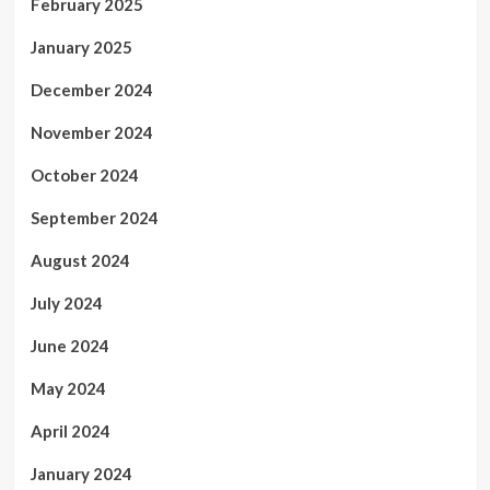
February 2025
January 2025
December 2024
November 2024
October 2024
September 2024
August 2024
July 2024
June 2024
May 2024
April 2024
January 2024