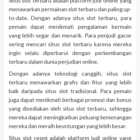
Situs slot terbaru adalah platform judi online yang
menawarkan permainan slot terbaru dan paling up-
to-date. Dengan adanya situs slot terbaru, para
pemain dapat menikmati pengalaman bermain
yang lebih segar dan menarik. Para penjudi gacor
sering mencari situs slot terbaru karena mereka
ingin selalu diperbarui dengan perkembangan
terbaru dalam dunia perjudian online.
Dengan adanya teknologi canggih, situs slot
terbaru menawarkan grafis dan fitur yang lebih
baik daripada situs slot tradisional. Para pemain
juga dapat menikmati berbagai promosi dan bonus
yang disediakan oleh situs slot terbaru, sehingga
mereka dapat meningkatkan peluang kemenangan
mereka dan meraih keuntungan yang lebih besar.
Situs slot resmi adalah platform judi online yang