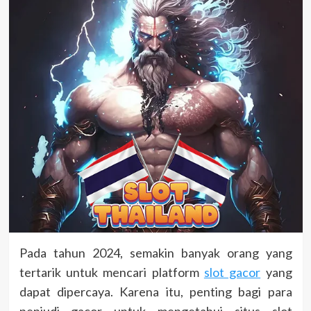
Pada tahun 2024, semakin banyak orang yang
tertarik untuk mencari platform
slot gacor
yang
dapat dipercaya. Karena itu, penting bagi para
penjudi gacor untuk mengetahui situs slot