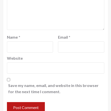
Name
*
Email
*
Website
Save my name, email, and website in this browser
for the next time I comment.