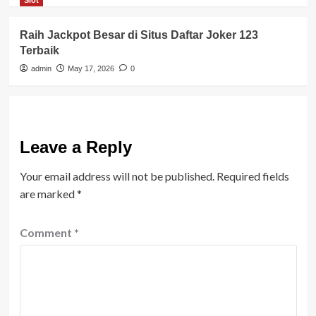
Raih Jackpot Besar di Situs Daftar Joker 123
Terbaik
admin
May 17, 2026
0
Leave a Reply
Your email address will not be published.
Required fields
are marked
*
Comment
*