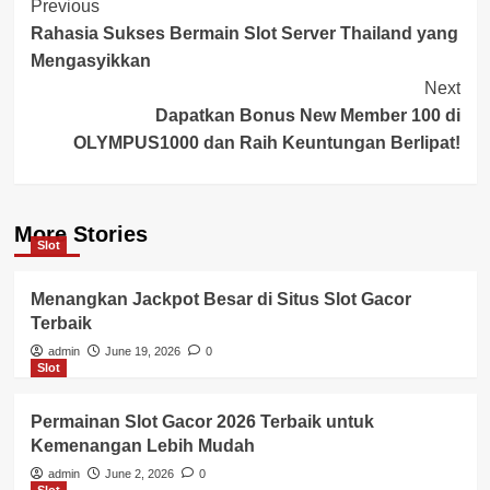
Post
Previous
Rahasia Sukses Bermain Slot Server Thailand yang
Navigation
Mengasyikkan
Next
Dapatkan Bonus New Member 100 di
OLYMPUS1000 dan Raih Keuntungan Berlipat!
More Stories
Slot
Menangkan Jackpot Besar di Situs Slot Gacor
Terbaik
admin
June 19, 2026
0
Slot
Permainan Slot Gacor 2026 Terbaik untuk
Kemenangan Lebih Mudah
admin
June 2, 2026
0
Slot