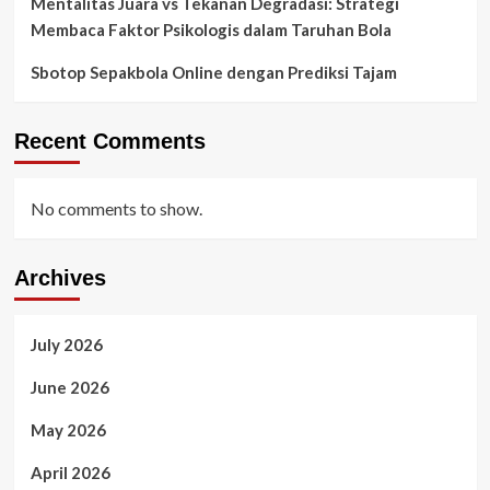
Mentalitas Juara vs Tekanan Degradasi: Strategi
Membaca Faktor Psikologis dalam Taruhan Bola
Sbotop Sepakbola Online dengan Prediksi Tajam
Recent Comments
No comments to show.
Archives
July 2026
June 2026
May 2026
April 2026