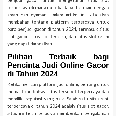
terpercaya di mana mereka dapat bermain dengan
aman dan nyaman. Dalam artikel ini, kita akan
membahas tentang platform terpercaya untuk
para penjudi gacor di tahun 2024, termasuk situs
slot gacor, situs slot terbaru, dan situs slot resmi
yang dapat diandalkan.
Pilihan Terbaik bagi
Pencinta Judi Online Gacor
di Tahun 2024
Ketika mencari platform judi online, penting untuk
memastikan bahwa situs tersebut terpercaya dan
memiliki reputasi yang baik. Salah satu situs slot
terpercaya di tahun 2024 adalah situs slot gacor.
Situs ini telah terbukti memberikan pengalaman