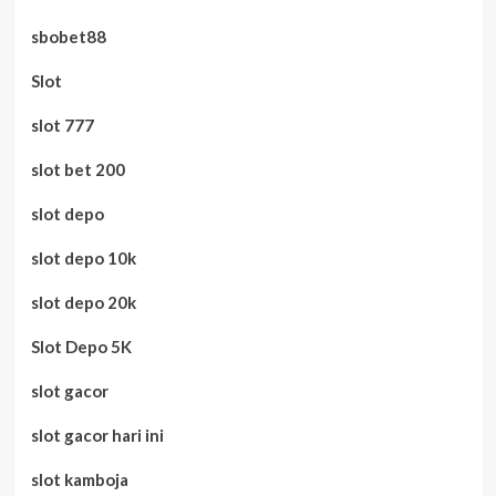
sbobet88
Slot
slot 777
slot bet 200
slot depo
slot depo 10k
slot depo 20k
Slot Depo 5K
slot gacor
slot gacor hari ini
slot kamboja