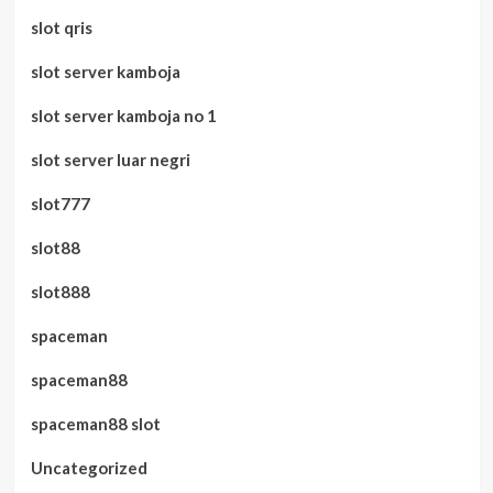
slot qris
slot server kamboja
slot server kamboja no 1
slot server luar negri
slot777
slot88
slot888
spaceman
spaceman88
spaceman88 slot
Uncategorized