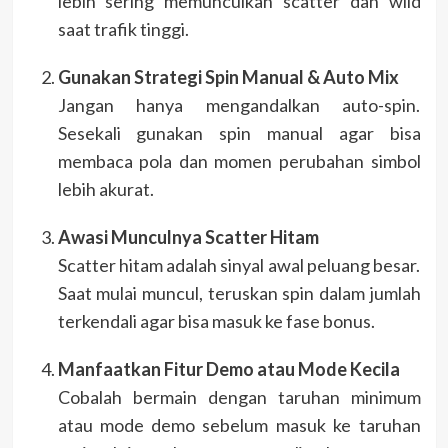
lebih sering memunculkan scatter dan wild
saat trafik tinggi.
Gunakan Strategi Spin Manual & Auto Mix
Jangan hanya mengandalkan auto-spin.
Sesekali gunakan spin manual agar bisa
membaca pola dan momen perubahan simbol
lebih akurat.
Awasi Munculnya Scatter Hitam
Scatter hitam adalah sinyal awal peluang besar.
Saat mulai muncul, teruskan spin dalam jumlah
terkendali agar bisa masuk ke fase bonus.
Manfaatkan Fitur Demo atau Mode Kecila
Cobalah bermain dengan taruhan minimum
atau mode demo sebelum masuk ke taruhan