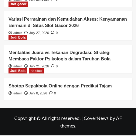
slot gacor
Variasi Permainan dan Kemudahan Akses: Kenyamanan
Bermain di Situs Slot Gacor 2026
admin
July 27, 2026
0
Judi Bola
Mentalitas Juara vs Tekanan Degradasi: Strategi
Membaca Faktor Psikologis dalam Taruhan Bola
admin
July 21, 2026
0
Judi Bola
sbobet
Sbotop Sepakbola Online dengan Prediksi Tajam
admin
July 8, 2026
0
Copyright © All rights reserved.
|
CoverNews
by AF
themes.