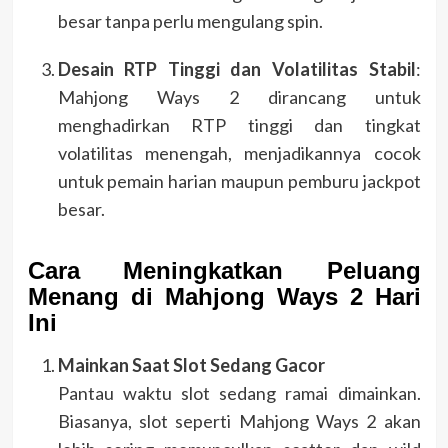
besar tanpa perlu mengulang spin.
Desain RTP Tinggi dan Volatilitas Stabil
:
Mahjong Ways 2 dirancang untuk
menghadirkan RTP tinggi dan tingkat
volatilitas menengah, menjadikannya cocok
untuk pemain harian maupun pemburu jackpot
besar.
Cara Meningkatkan Peluang
Menang di Mahjong Ways 2 Hari
Ini
Mainkan Saat Slot Sedang Gacor
Pantau waktu slot sedang ramai dimainkan.
Biasanya, slot seperti Mahjong Ways 2 akan