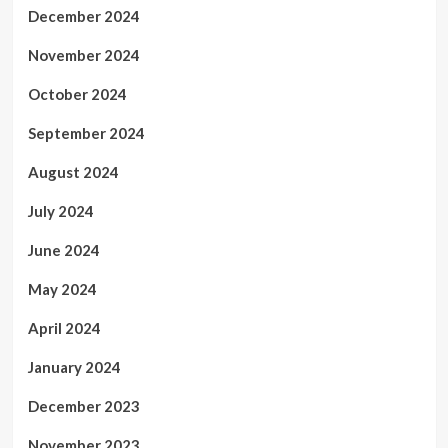
December 2024
November 2024
October 2024
September 2024
August 2024
July 2024
June 2024
May 2024
April 2024
January 2024
December 2023
November 2023