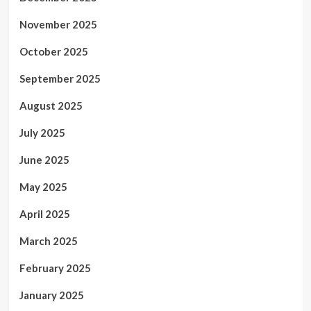
November 2025
October 2025
September 2025
August 2025
July 2025
June 2025
May 2025
April 2025
March 2025
February 2025
January 2025