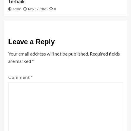
Terbaik
admin
May 17, 2026
0
Leave a Reply
Your email address will not be published.
Required fields
are marked
*
Comment
*