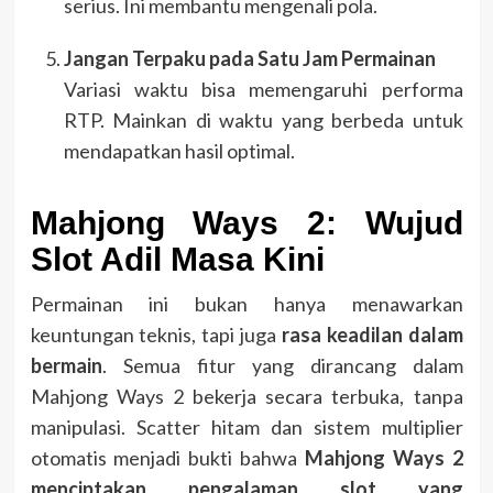
serius. Ini membantu mengenali pola.
Jangan Terpaku pada Satu Jam Permainan
Variasi waktu bisa memengaruhi performa
RTP. Mainkan di waktu yang berbeda untuk
mendapatkan hasil optimal.
Mahjong Ways 2: Wujud
Slot Adil Masa Kini
Permainan ini bukan hanya menawarkan
keuntungan teknis, tapi juga
rasa keadilan dalam
bermain
. Semua fitur yang dirancang dalam
Mahjong Ways 2 bekerja secara terbuka, tanpa
manipulasi. Scatter hitam dan sistem multiplier
otomatis menjadi bukti bahwa
Mahjong Ways 2
menciptakan pengalaman slot yang