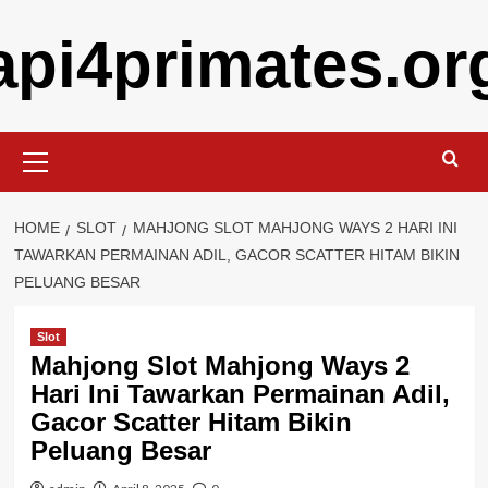
Skip
api4primates.or
to
content
Primary
Menu
HOME
SLOT
MAHJONG SLOT MAHJONG WAYS 2 HARI INI
TAWARKAN PERMAINAN ADIL, GACOR SCATTER HITAM BIKIN
PELUANG BESAR
Slot
Mahjong Slot Mahjong Ways 2
Hari Ini Tawarkan Permainan Adil,
Gacor Scatter Hitam Bikin
Peluang Besar