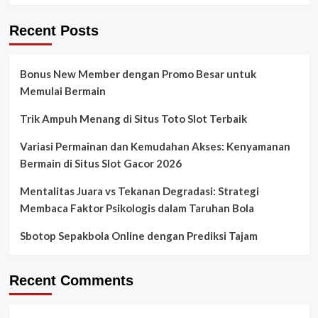
Recent Posts
Bonus New Member dengan Promo Besar untuk
Memulai Bermain
Trik Ampuh Menang di Situs Toto Slot Terbaik
Variasi Permainan dan Kemudahan Akses: Kenyamanan
Bermain di Situs Slot Gacor 2026
Mentalitas Juara vs Tekanan Degradasi: Strategi
Membaca Faktor Psikologis dalam Taruhan Bola
Sbotop Sepakbola Online dengan Prediksi Tajam
Recent Comments