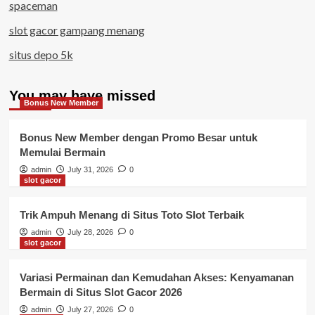
spaceman
slot gacor gampang menang
situs depo 5k
You may have missed
Bonus New Member
Bonus New Member dengan Promo Besar untuk
Memulai Bermain
admin
July 31, 2026
0
slot gacor
Trik Ampuh Menang di Situs Toto Slot Terbaik
admin
July 28, 2026
0
slot gacor
Variasi Permainan dan Kemudahan Akses: Kenyamanan
Bermain di Situs Slot Gacor 2026
admin
July 27, 2026
0