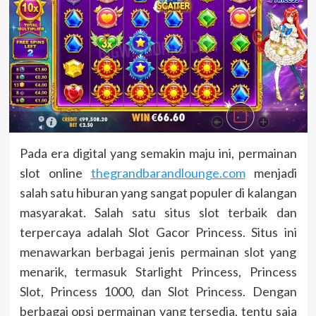
Pada era digital yang semakin maju ini, permainan
slot online
thegrandbarandlounge.com
menjadi
salah satu hiburan yang sangat populer di kalangan
masyarakat. Salah satu situs slot terbaik dan
terpercaya adalah Slot Gacor Princess. Situs ini
menawarkan berbagai jenis permainan slot yang
menarik, termasuk Starlight Princess, Princess
Slot, Princess 1000, dan Slot Princess. Dengan
berbagai opsi permainan yang tersedia, tentu saja