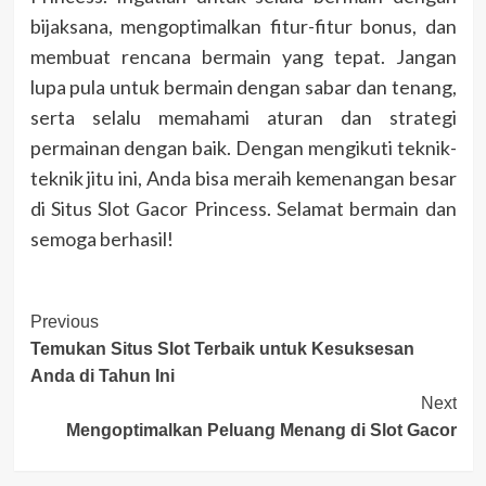
bijaksana, mengoptimalkan fitur-fitur bonus, dan
membuat rencana bermain yang tepat. Jangan
lupa pula untuk bermain dengan sabar dan tenang,
serta selalu memahami aturan dan strategi
permainan dengan baik. Dengan mengikuti teknik-
teknik jitu ini, Anda bisa meraih kemenangan besar
di Situs Slot Gacor Princess. Selamat bermain dan
semoga berhasil!
Post
Previous
Temukan Situs Slot Terbaik untuk Kesuksesan
Navigation
Anda di Tahun Ini
Next
Mengoptimalkan Peluang Menang di Slot Gacor