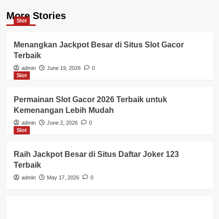
More Stories
Slot
Menangkan Jackpot Besar di Situs Slot Gacor
Terbaik
admin
June 19, 2026
0
Slot
Permainan Slot Gacor 2026 Terbaik untuk
Kemenangan Lebih Mudah
admin
June 2, 2026
0
Slot
Raih Jackpot Besar di Situs Daftar Joker 123
Terbaik
admin
May 17, 2026
0