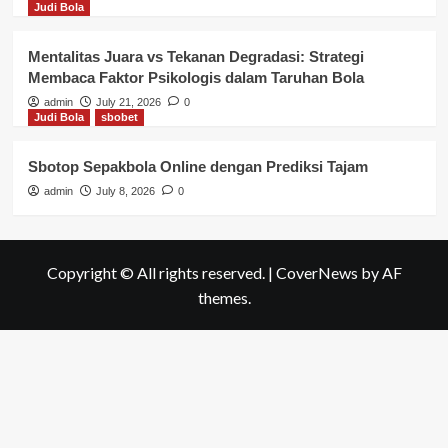
Judi Bola
Mentalitas Juara vs Tekanan Degradasi: Strategi
Membaca Faktor Psikologis dalam Taruhan Bola
admin
July 21, 2026
0
Judi Bola
sbobet
Sbotop Sepakbola Online dengan Prediksi Tajam
admin
July 8, 2026
0
Copyright © All rights reserved.
|
CoverNews
by AF
themes.