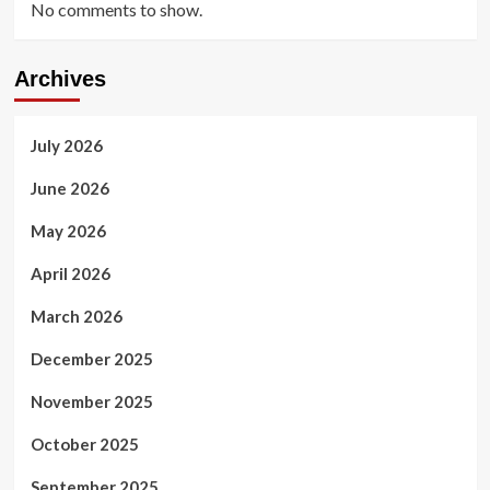
No comments to show.
Archives
July 2026
June 2026
May 2026
April 2026
March 2026
December 2025
November 2025
October 2025
September 2025