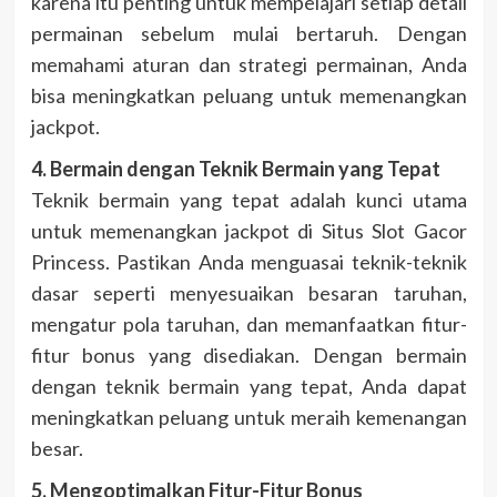
karena itu penting untuk mempelajari setiap detail
permainan sebelum mulai bertaruh. Dengan
memahami aturan dan strategi permainan, Anda
bisa meningkatkan peluang untuk memenangkan
jackpot.
4. Bermain dengan Teknik Bermain yang Tepat
Teknik bermain yang tepat adalah kunci utama
untuk memenangkan jackpot di Situs Slot Gacor
Princess. Pastikan Anda menguasai teknik-teknik
dasar seperti menyesuaikan besaran taruhan,
mengatur pola taruhan, dan memanfaatkan fitur-
fitur bonus yang disediakan. Dengan bermain
dengan teknik bermain yang tepat, Anda dapat
meningkatkan peluang untuk meraih kemenangan
besar.
5. Mengoptimalkan Fitur-Fitur Bonus