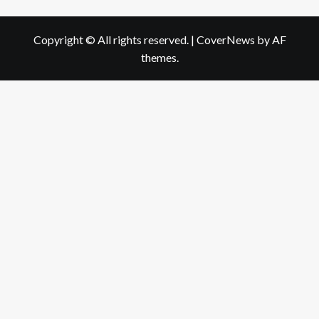
Copyright © All rights reserved.
|
CoverNews
by AF
themes.