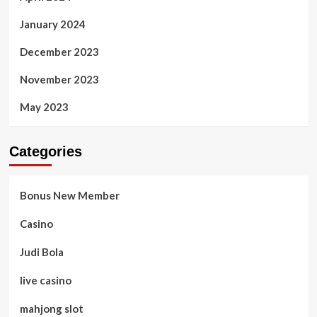
January 2024
December 2023
November 2023
May 2023
Categories
Bonus New Member
Casino
Judi Bola
live casino
mahjong slot