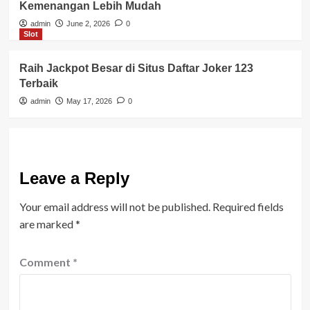
Kemenangan Lebih Mudah
admin
June 2, 2026
0
Slot
Raih Jackpot Besar di Situs Daftar Joker 123
Terbaik
admin
May 17, 2026
0
Leave a Reply
Your email address will not be published.
Required fields
are marked
*
Comment
*