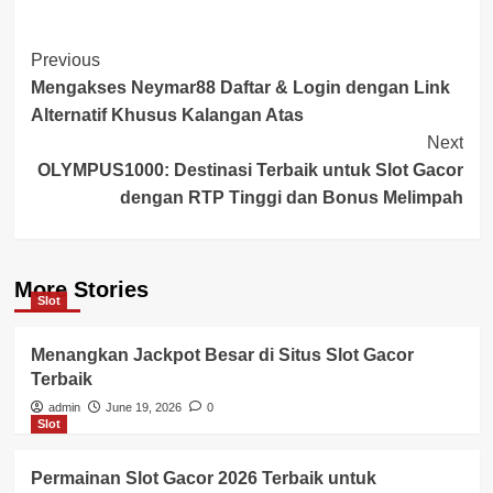
Post
Previous
Mengakses Neymar88 Daftar & Login dengan Link
Navigation
Alternatif Khusus Kalangan Atas
Next
OLYMPUS1000: Destinasi Terbaik untuk Slot Gacor
dengan RTP Tinggi dan Bonus Melimpah
More Stories
Slot
Menangkan Jackpot Besar di Situs Slot Gacor
Terbaik
admin
June 19, 2026
0
Slot
Permainan Slot Gacor 2026 Terbaik untuk