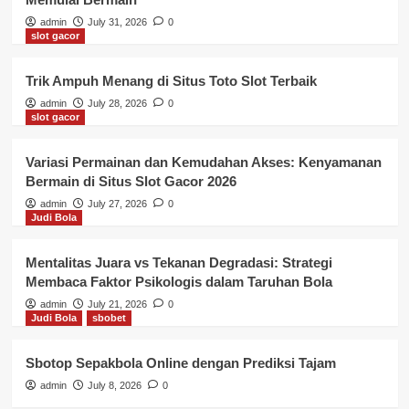
admin
July 31, 2026
0
slot gacor
Trik Ampuh Menang di Situs Toto Slot Terbaik
admin
July 28, 2026
0
slot gacor
Variasi Permainan dan Kemudahan Akses: Kenyamanan
Bermain di Situs Slot Gacor 2026
admin
July 27, 2026
0
Judi Bola
Mentalitas Juara vs Tekanan Degradasi: Strategi
Membaca Faktor Psikologis dalam Taruhan Bola
admin
July 21, 2026
0
Judi Bola
sbobet
Sbotop Sepakbola Online dengan Prediksi Tajam
admin
July 8, 2026
0