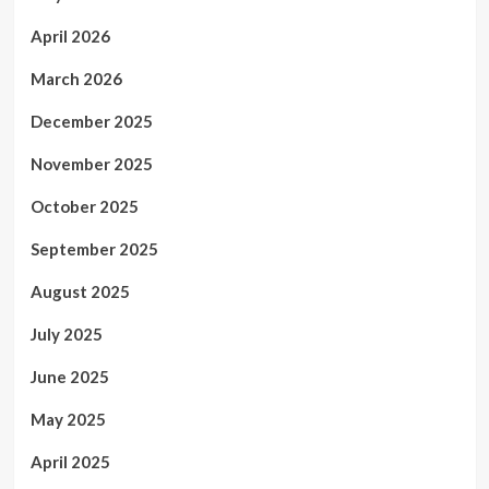
April 2026
March 2026
December 2025
November 2025
October 2025
September 2025
August 2025
July 2025
June 2025
May 2025
April 2025