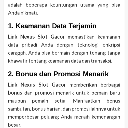
adalah beberapa keuntungan utama yang bisa
Anda nikmati.
1. Keamanan Data Terjamin
Link Nexus Slot Gacor
memastikan keamanan
data pribadi Anda dengan teknologi enkripsi
canggih. Anda bisa bermain dengan tenang tanpa
khawatir tentang keamanan data dan transaksi.
2. Bonus dan Promosi Menarik
Link Nexus Slot Gacor
memberikan berbagai
bonus
dan
promosi
menarik untuk pemain baru
maupun pemain setia. Manfaatkan bonus
sambutan, bonus harian, dan promosi lainnya untuk
memperbesar peluang Anda meraih kemenangan
besar.