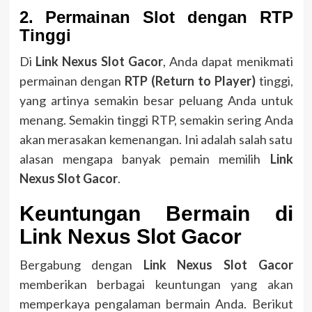
2. Permainan Slot dengan RTP
Tinggi
Di
Link Nexus Slot Gacor
, Anda dapat menikmati
permainan dengan
RTP (Return to Player)
tinggi,
yang artinya semakin besar peluang Anda untuk
menang. Semakin tinggi RTP, semakin sering Anda
akan merasakan kemenangan. Ini adalah salah satu
alasan mengapa banyak pemain memilih
Link
Nexus Slot Gacor
.
Keuntungan Bermain di
Link Nexus Slot Gacor
Bergabung dengan
Link Nexus Slot Gacor
memberikan berbagai keuntungan yang akan
memperkaya pengalaman bermain Anda. Berikut