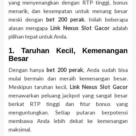
yang menyenangkan dengan RTP tinggi, bonus
menarik, dan kesempatan untuk menang besar
meski dengan
bet 200 perak
. Inilah beberapa
alasan mengapa
Link Nexus Slot Gacor
adalah
pilihan tepat untuk Anda.
1. Taruhan Kecil, Kemenangan
Besar
Dengan hanya
bet 200 perak
, Anda sudah bisa
mulai bermain dan meraih kemenangan besar.
Meskipun taruhan kecil,
Link Nexus Slot Gacor
menawarkan peluang jackpot yang sangat besar
berkat RTP tinggi dan fitur bonus yang
menguntungkan. Setiap putaran berpotensi
membawa Anda lebih dekat ke kemenangan
maksimal.