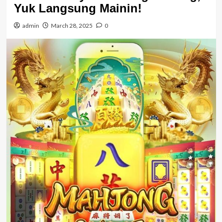
Yuk Langsung Mainin!
admin
March 28, 2025
0