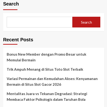
Search
Search
Recent Posts
Bonus New Member dengan Promo Besar untuk
Memulai Bermain
Trik Ampuh Menang di Situs Toto Slot Terbaik
Variasi Permainan dan Kemudahan Akses: Kenyamanan
Bermain di Situs Slot Gacor 2026
Mentalitas Juara vs Tekanan Degradasi: Strategi
Membaca Faktor Psikologis dalam Taruhan Bola