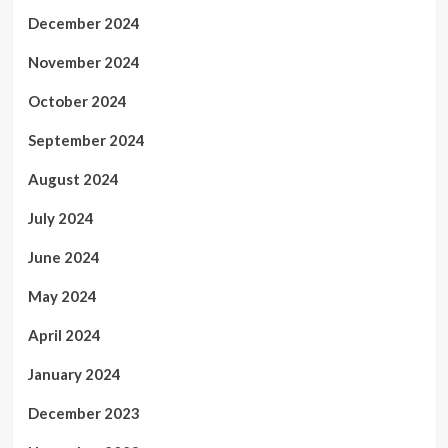
December 2024
November 2024
October 2024
September 2024
August 2024
July 2024
June 2024
May 2024
April 2024
January 2024
December 2023