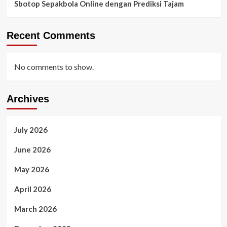
Sbotop Sepakbola Online dengan Prediksi Tajam
Recent Comments
No comments to show.
Archives
July 2026
June 2026
May 2026
April 2026
March 2026