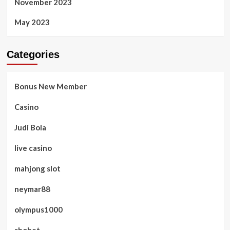
November 2023
May 2023
Categories
Bonus New Member
Casino
Judi Bola
live casino
mahjong slot
neymar88
olympus1000