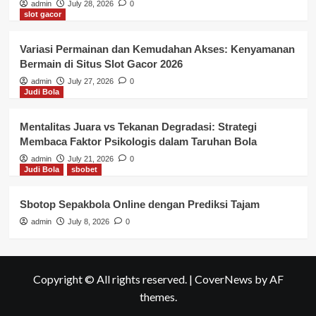
admin
July 28, 2026
0
slot gacor
Variasi Permainan dan Kemudahan Akses: Kenyamanan
Bermain di Situs Slot Gacor 2026
admin
July 27, 2026
0
Judi Bola
Mentalitas Juara vs Tekanan Degradasi: Strategi
Membaca Faktor Psikologis dalam Taruhan Bola
admin
July 21, 2026
0
Judi Bola
sbobet
Sbotop Sepakbola Online dengan Prediksi Tajam
admin
July 8, 2026
0
Copyright © All rights reserved.
|
CoverNews
by AF
themes.