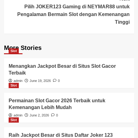
Pilih JOKER123 Gaming di NEYMAR88 untuk
Pengalaman Bermain Slot dengan Kemenangan
Tinggi
More Stories
Slot
Menangkan Jackpot Besar di Situs Slot Gacor
Terbaik
admin
June 19, 2026
0
Slot
Permainan Slot Gacor 2026 Terbaik untuk
Kemenangan Lebih Mudah
admin
June 2, 2026
0
Slot
Raih Jackpot Besar di Situs Daftar Joker 123