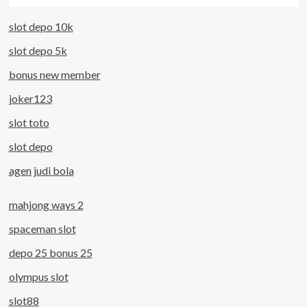
slot depo 10k
slot depo 5k
bonus new member
joker123
slot toto
slot depo
agen judi bola
mahjong ways 2
spaceman slot
depo 25 bonus 25
olympus slot
slot88