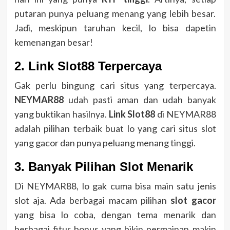
putaran punya peluang menang yang lebih besar.
Jadi, meskipun taruhan kecil, lo bisa dapetin
kemenangan besar!
2. Link Slot88 Terpercaya
Gak perlu bingung cari situs yang terpercaya.
NEYMAR88
udah pasti aman dan udah banyak
yang buktikan hasilnya.
Link Slot88
di NEYMAR88
adalah pilihan terbaik buat lo yang cari situs slot
yang gacor dan punya peluang menang tinggi.
3. Banyak Pilihan Slot Menarik
Di NEYMAR88, lo gak cuma bisa main satu jenis
slot aja. Ada berbagai macam pilihan
slot gacor
yang bisa lo coba, dengan tema menarik dan
berbagai fitur bonus yang bikin permainan makin