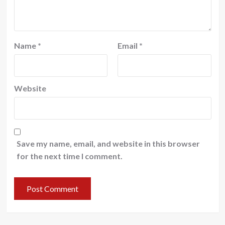
Name
*
Email
*
Website
Save my name, email, and website in this browser
for the next time I comment.