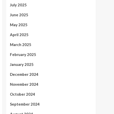
July 2025
June 2025
May 2025
April 2025
March 2025
February 2025
January 2025
December 2024
November 2024
October 2024
September 2024