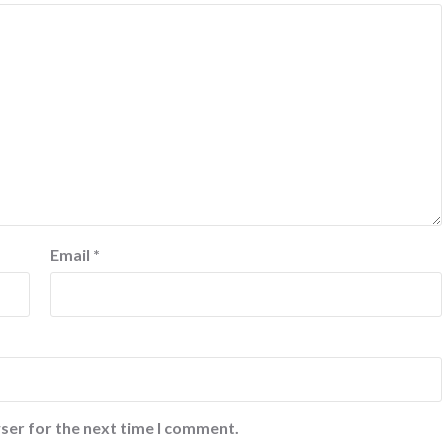
Email
*
ser for the next time I comment.