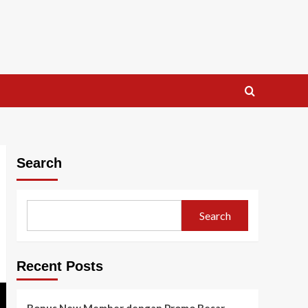
Search
Search
Recent Posts