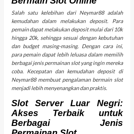
Bermain Slot Online
Salah satu kelebihan dari Neymar88 adalah
kemudahan dalam melakukan deposit. Para
pemain dapat melakukan deposit mulai dari 10k
hingga 20k, sehingga sesuai dengan kebutuhan
dan budget masing-masing. Dengan cara ini,
para pemain dapat lebih leluasa dalam memilih
berbagai jenis permainan slot yang ingin mereka
coba. Kecepatan dan kemudahan deposit di
Neymar88 membuat pengalaman bermain slot
menjadi lebih menyenangkan dan praktis.
Slot Server Luar Negri:
Akses Terbaik untuk
Berbagai Jenis
Permainan Slot