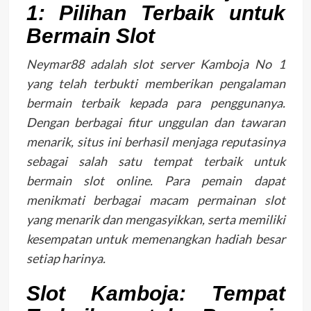
1: Pilihan Terbaik untuk
Bermain Slot
Neymar88 adalah slot server Kamboja No 1
yang telah terbukti memberikan pengalaman
bermain terbaik kepada para penggunanya.
Dengan berbagai fitur unggulan dan tawaran
menarik, situs ini berhasil menjaga reputasinya
sebagai salah satu tempat terbaik untuk
bermain slot online. Para pemain dapat
menikmati berbagai macam permainan slot
yang menarik dan mengasyikkan, serta memiliki
kesempatan untuk memenangkan hadiah besar
setiap harinya.
Slot Kamboja: Tempat