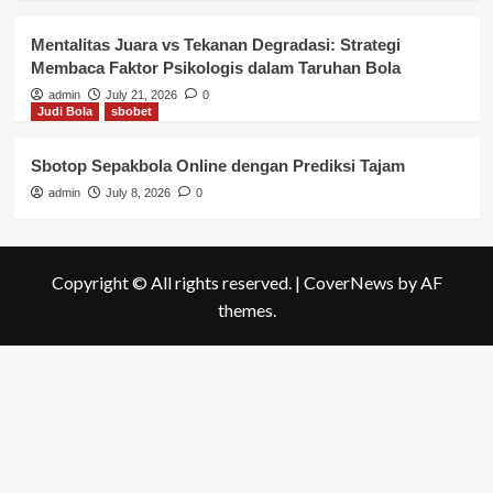
Mentalitas Juara vs Tekanan Degradasi: Strategi
Membaca Faktor Psikologis dalam Taruhan Bola
admin
July 21, 2026
0
Judi Bola
sbobet
Sbotop Sepakbola Online dengan Prediksi Tajam
admin
July 8, 2026
0
Copyright © All rights reserved.
|
CoverNews
by AF
themes.