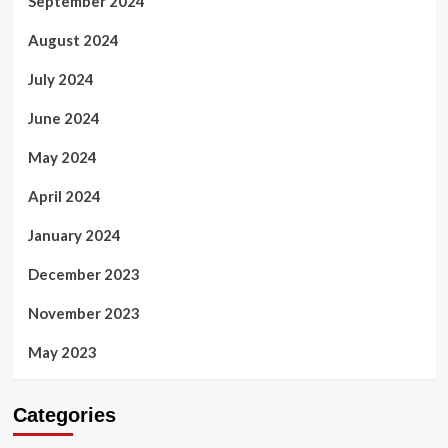
September 2024
August 2024
July 2024
June 2024
May 2024
April 2024
January 2024
December 2023
November 2023
May 2023
Categories