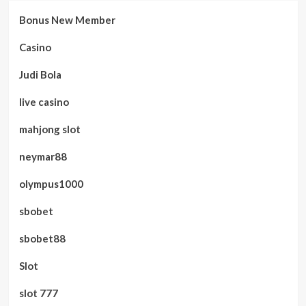
Bonus New Member
Casino
Judi Bola
live casino
mahjong slot
neymar88
olympus1000
sbobet
sbobet88
Slot
slot 777