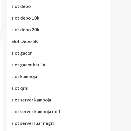
slot depo
slot depo 10k
slot depo 20k
Slot Depo 5K
slot gacor
slot gacor hari ini
slot kamboja
slot qris
slot server kamboja
slot server kamboja no 1
slot server luar negri