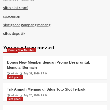
situs slot resmi
spaceman
slot gacor gampang menang
situs depo 5k
You may have missed
Bonus New Member
Bonus New Member dengan Promo Besar untuk
Memulai Bermain
admin
July 31, 2026
0
slot gacor
Trik Ampuh Menang di Situs Toto Slot Terbaik
admin
July 28, 2026
0
slot gacor