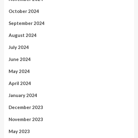
October 2024
September 2024
August 2024
July 2024
June 2024
May 2024
April 2024
January 2024
December 2023
November 2023
May 2023