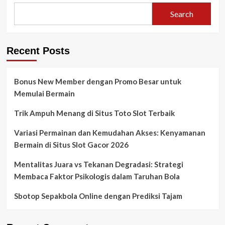
Search
Recent Posts
Bonus New Member dengan Promo Besar untuk
Memulai Bermain
Trik Ampuh Menang di Situs Toto Slot Terbaik
Variasi Permainan dan Kemudahan Akses: Kenyamanan
Bermain di Situs Slot Gacor 2026
Mentalitas Juara vs Tekanan Degradasi: Strategi
Membaca Faktor Psikologis dalam Taruhan Bola
Sbotop Sepakbola Online dengan Prediksi Tajam