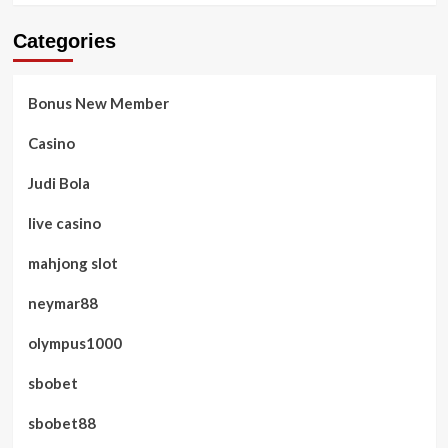
Categories
Bonus New Member
Casino
Judi Bola
live casino
mahjong slot
neymar88
olympus1000
sbobet
sbobet88