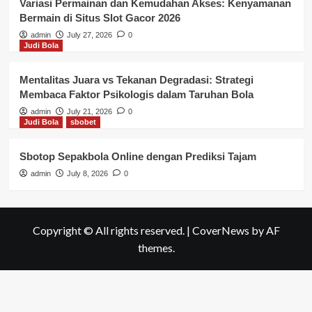
Variasi Permainan dan Kemudahan Akses: Kenyamanan
Bermain di Situs Slot Gacor 2026
admin
July 27, 2026
0
Judi Bola
Mentalitas Juara vs Tekanan Degradasi: Strategi
Membaca Faktor Psikologis dalam Taruhan Bola
admin
July 21, 2026
0
Judi Bola
sbobet
Sbotop Sepakbola Online dengan Prediksi Tajam
admin
July 8, 2026
0
Copyright © All rights reserved.
|
CoverNews
by AF
themes.