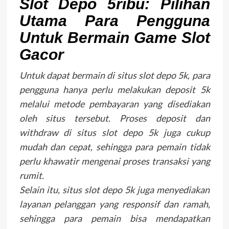
Slot Depo 5ribu: Pilihan
Utama Para Pengguna
Untuk Bermain Game Slot
Gacor
Untuk dapat bermain di situs slot depo 5k, para
pengguna hanya perlu melakukan deposit 5k
melalui metode pembayaran yang disediakan
oleh situs tersebut. Proses deposit dan
withdraw di situs slot depo 5k juga cukup
mudah dan cepat, sehingga para pemain tidak
perlu khawatir mengenai proses transaksi yang
rumit.
Selain itu, situs slot depo 5k juga menyediakan
layanan pelanggan yang responsif dan ramah,
sehingga para pemain bisa mendapatkan