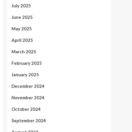
July 2025
June 2025
May 2025
April 2025
March 2025
February 2025
January 2025
December 2024
November 2024
October 2024
September 2024