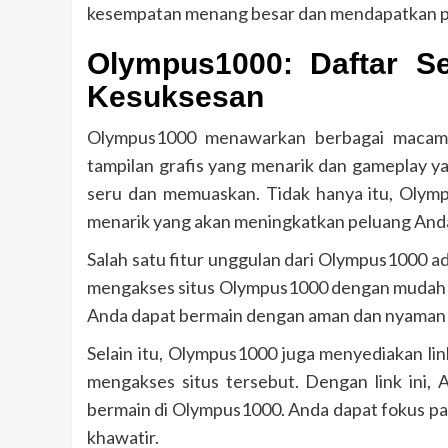
kesempatan menang besar dan mendapatkan 
Olympus1000: Daftar Se
Kesuksesan
Olympus1000 menawarkan berbagai macam 
tampilan grafis yang menarik dan gameplay y
seru dan memuaskan. Tidak hanya itu, Olym
menarik yang akan meningkatkan peluang And
Salah satu fitur unggulan dari Olympus1000 ad
mengakses situs Olympus1000 dengan mudah da
Anda dapat bermain dengan aman dan nyaman 
Selain itu, Olympus1000 juga menyediakan li
mengakses situs tersebut. Dengan link ini, 
bermain di Olympus1000. Anda dapat fokus p
khawatir.