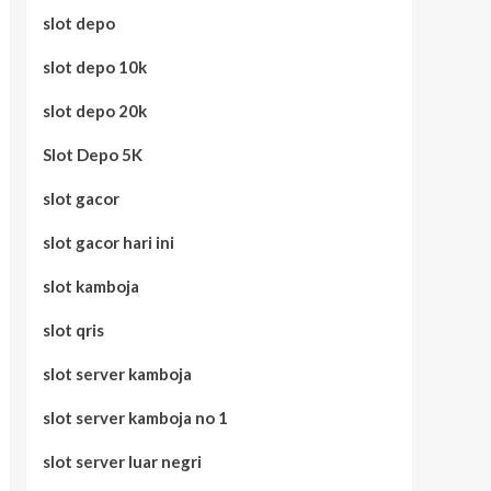
slot depo
slot depo 10k
slot depo 20k
Slot Depo 5K
slot gacor
slot gacor hari ini
slot kamboja
slot qris
slot server kamboja
slot server kamboja no 1
slot server luar negri