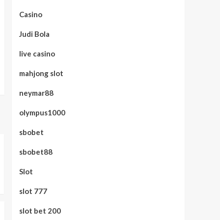
Casino
Judi Bola
live casino
mahjong slot
neymar88
olympus1000
sbobet
sbobet88
Slot
slot 777
slot bet 200