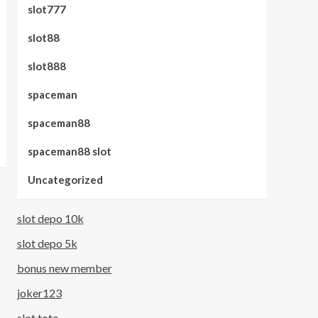
slot777
slot88
slot888
spaceman
spaceman88
spaceman88 slot
Uncategorized
slot depo 10k
slot depo 5k
bonus new member
joker123
slot toto