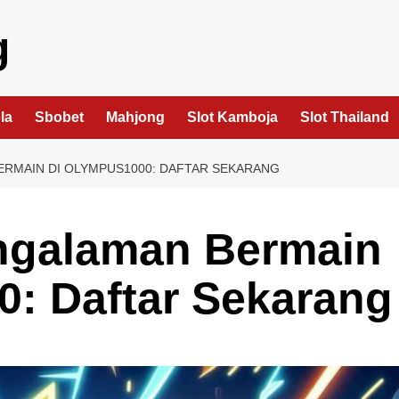
g
la
Sbobet
Mahjong
Slot Kamboja
Slot Thailand
RMAIN DI OLYMPUS1000: DAFTAR SEKARANG
ngalaman Bermain
0: Daftar Sekarang