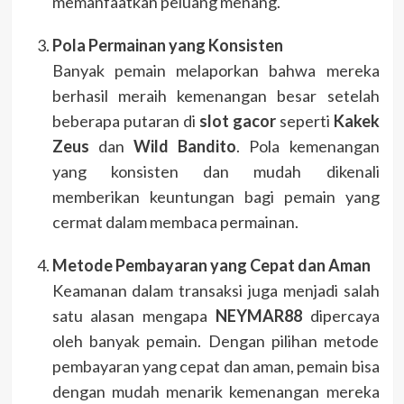
memanfaatkan peluang menang.
Pola Permainan yang Konsisten
Banyak pemain melaporkan bahwa mereka
berhasil meraih kemenangan besar setelah
beberapa putaran di
slot gacor
seperti
Kakek
Zeus
dan
Wild Bandito
. Pola kemenangan
yang konsisten dan mudah dikenali
memberikan keuntungan bagi pemain yang
cermat dalam membaca permainan.
Metode Pembayaran yang Cepat dan Aman
Keamanan dalam transaksi juga menjadi salah
satu alasan mengapa
NEYMAR88
dipercaya
oleh banyak pemain. Dengan pilihan metode
pembayaran yang cepat dan aman, pemain bisa
dengan mudah menarik kemenangan mereka