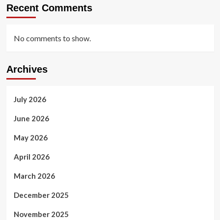
Recent Comments
No comments to show.
Archives
July 2026
June 2026
May 2026
April 2026
March 2026
December 2025
November 2025