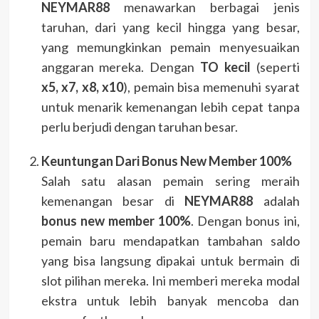
NEYMAR88
menawarkan berbagai jenis
taruhan, dari yang kecil hingga yang besar,
yang memungkinkan pemain menyesuaikan
anggaran mereka. Dengan
TO kecil
(seperti
x5, x7, x8, x10
), pemain bisa memenuhi syarat
untuk menarik kemenangan lebih cepat tanpa
perlu berjudi dengan taruhan besar.
Keuntungan Dari Bonus New Member 100%
Salah satu alasan pemain sering meraih
kemenangan besar di
NEYMAR88
adalah
bonus new member 100%
. Dengan bonus ini,
pemain baru mendapatkan tambahan saldo
yang bisa langsung dipakai untuk bermain di
slot pilihan mereka. Ini memberi mereka modal
ekstra untuk lebih banyak mencoba dan