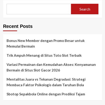
Search
Recent Posts
Bonus New Member dengan Promo Besar untuk
Memulai Bermain
Trik Ampuh Menang di Situs Toto Slot Terbaik
Variasi Permainan dan Kemudahan Akses: Kenyamanan
Bermain di Situs Slot Gacor 2026
Mentalitas Juara vs Tekanan Degradasi: Strategi
Membaca Faktor Psikologis dalam Taruhan Bola
Sbotop Sepakbola Online dengan Prediksi Tajam