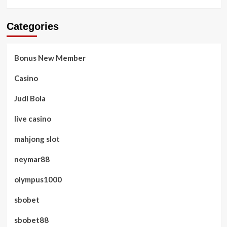
Categories
Bonus New Member
Casino
Judi Bola
live casino
mahjong slot
neymar88
olympus1000
sbobet
sbobet88