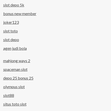
slot depo 5k
bonus new member
joker123
slot toto
slot depo
agen judi bola
mahjong ways 2
spaceman slot
depo 25 bonus 25
olympus slot
slot88
situs toto slot