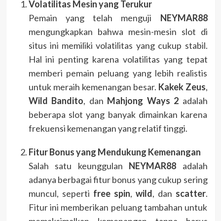
Volatilitas Mesin yang Terukur
Pemain yang telah menguji
NEYMAR88
mengungkapkan bahwa mesin-mesin slot di
situs ini memiliki volatilitas yang cukup stabil.
Hal ini penting karena volatilitas yang tepat
memberi pemain peluang yang lebih realistis
untuk meraih kemenangan besar.
Kakek Zeus
,
Wild Bandito
, dan
Mahjong Ways 2
adalah
beberapa slot yang banyak dimainkan karena
frekuensi kemenangan yang relatif tinggi.
Fitur Bonus yang Mendukung Kemenangan
Salah satu keunggulan
NEYMAR88
adalah
adanya berbagai fitur bonus yang cukup sering
muncul, seperti
free spin
,
wild
, dan
scatter
.
Fitur ini memberikan peluang tambahan untuk