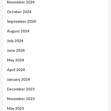
November 2024
October 2024
September 2024
August 2024
July 2024
June 2024
May 2024
April 2024
January 2024
December 2023
November 2023
May 2023