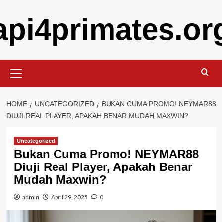
Skip
api4primates.or
to
content
Primary
Menu
HOME
UNCATEGORIZED
BUKAN CUMA PROMO! NEYMAR88
DIUJI REAL PLAYER, APAKAH BENAR MUDAH MAXWIN?
Uncategorized
Bukan Cuma Promo! NEYMAR88
Diuji Real Player, Apakah Benar
Mudah Maxwin?
admin
April 29, 2025
0