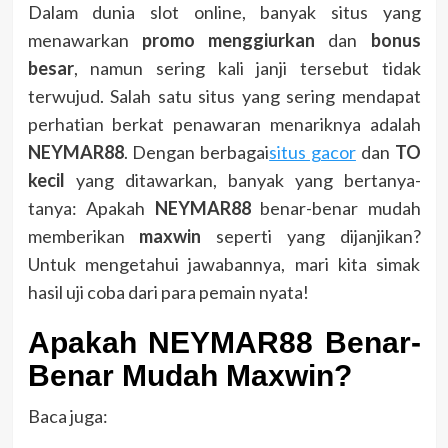
Dalam dunia slot online, banyak situs yang
menawarkan
promo menggiurkan
dan
bonus
besar
, namun sering kali janji tersebut tidak
terwujud. Salah satu situs yang sering mendapat
perhatian berkat penawaran menariknya adalah
NEYMAR88
. Dengan berbagai
situs gacor
dan
TO
kecil
yang ditawarkan, banyak yang bertanya-
tanya: Apakah
NEYMAR88
benar-benar mudah
memberikan
maxwin
seperti yang dijanjikan?
Untuk mengetahui jawabannya, mari kita simak
hasil uji coba dari para pemain nyata!
Apakah NEYMAR88 Benar-
Benar Mudah Maxwin?
Baca juga: