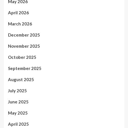
May 2026
April 2026
March 2026
December 2025
November 2025
October 2025
September 2025
August 2025
July 2025
June 2025
May 2025
April 2025