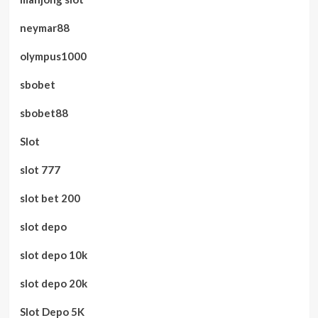
neymar88
olympus1000
sbobet
sbobet88
Slot
slot 777
slot bet 200
slot depo
slot depo 10k
slot depo 20k
Slot Depo 5K