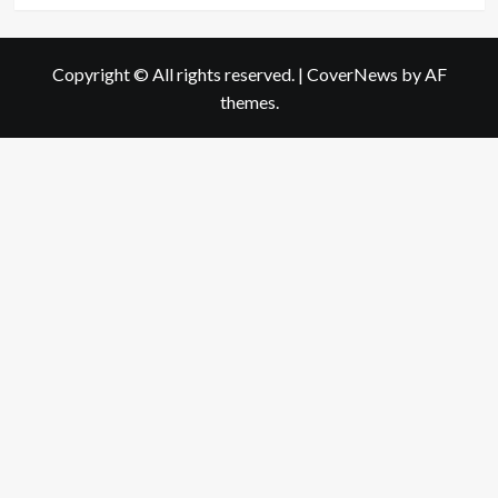
Copyright © All rights reserved.
|
CoverNews
by AF
themes.