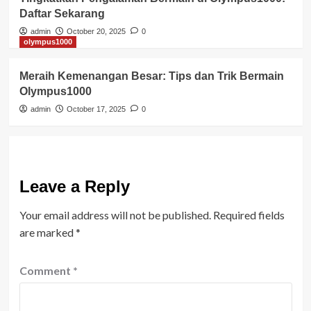
Daftar Sekarang
admin
October 20, 2025
0
olympus1000
Meraih Kemenangan Besar: Tips dan Trik Bermain
Olympus1000
admin
October 17, 2025
0
Leave a Reply
Your email address will not be published.
Required fields
are marked
*
Comment
*