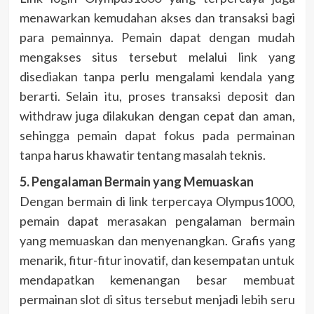
menawarkan kemudahan akses dan transaksi bagi
para pemainnya. Pemain dapat dengan mudah
mengakses situs tersebut melalui link yang
disediakan tanpa perlu mengalami kendala yang
berarti. Selain itu, proses transaksi deposit dan
withdraw juga dilakukan dengan cepat dan aman,
sehingga pemain dapat fokus pada permainan
tanpa harus khawatir tentang masalah teknis.
5. Pengalaman Bermain yang Memuaskan
Dengan bermain di link terpercaya Olympus1000,
pemain dapat merasakan pengalaman bermain
yang memuaskan dan menyenangkan. Grafis yang
menarik, fitur-fitur inovatif, dan kesempatan untuk
mendapatkan kemenangan besar membuat
permainan slot di situs tersebut menjadi lebih seru