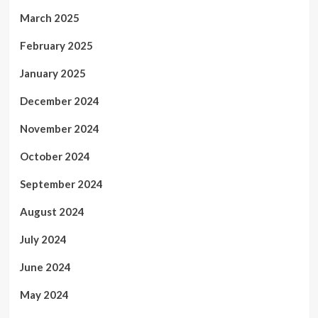
March 2025
February 2025
January 2025
December 2024
November 2024
October 2024
September 2024
August 2024
July 2024
June 2024
May 2024