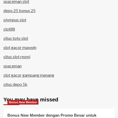
spaceman slot
depo 25 bonus 25
olympus slot
slot88
situs toto slot
slot gacor maxwin
situs slot resmi
spaceman
slot gacor gampang menang
situs depo 5k
You may have missed
Bonus New Member
Bonus New Member dengan Promo Besar untuk