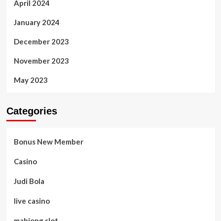
April 2024
January 2024
December 2023
November 2023
May 2023
Categories
Bonus New Member
Casino
Judi Bola
live casino
mahjong slot