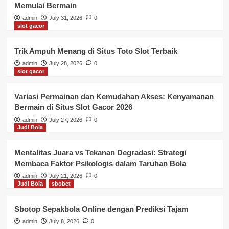
Memulai Bermain
admin
July 31, 2026
0
slot gacor
Trik Ampuh Menang di Situs Toto Slot Terbaik
admin
July 28, 2026
0
slot gacor
Variasi Permainan dan Kemudahan Akses: Kenyamanan
Bermain di Situs Slot Gacor 2026
admin
July 27, 2026
0
Judi Bola
Mentalitas Juara vs Tekanan Degradasi: Strategi
Membaca Faktor Psikologis dalam Taruhan Bola
admin
July 21, 2026
0
Judi Bola
sbobet
Sbotop Sepakbola Online dengan Prediksi Tajam
admin
July 8, 2026
0