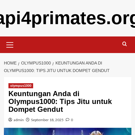
Skip
api4primates.or
to
content
Primary
Menu
HOME
OLYMPUS1000
KEUNTUNGAN ANDA DI
OLYMPUS1000: TIPS JITU UNTUK DOMPET GENDUT
olympus1000
Keuntungan Anda di
Olympus1000: Tips Jitu untuk
Dompet Gendut
admin
September 18, 2025
0