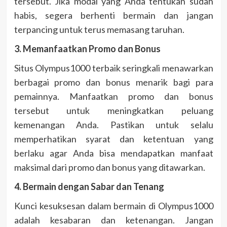
tersebut. Jika modal yang Anda tentukan sudah
habis, segera berhenti bermain dan jangan
terpancing untuk terus memasang taruhan.
3. Memanfaatkan Promo dan Bonus
Situs Olympus1000 terbaik seringkali menawarkan
berbagai promo dan bonus menarik bagi para
pemainnya. Manfaatkan promo dan bonus
tersebut untuk meningkatkan peluang
kemenangan Anda. Pastikan untuk selalu
memperhatikan syarat dan ketentuan yang
berlaku agar Anda bisa mendapatkan manfaat
maksimal dari promo dan bonus yang ditawarkan.
4. Bermain dengan Sabar dan Tenang
Kunci kesuksesan dalam bermain di Olympus1000
adalah kesabaran dan ketenangan. Jangan