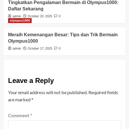
Tingkatkan Pengalaman Bermain di Olympus1000:
Daftar Sekarang
admin
October 20, 2025
0
olympus1000
Meraih Kemenangan Besar: Tips dan Trik Bermain
Olympus1000
admin
October 17, 2025
0
Leave a Reply
Your email address will not be published.
Required fields
are marked
*
Comment
*