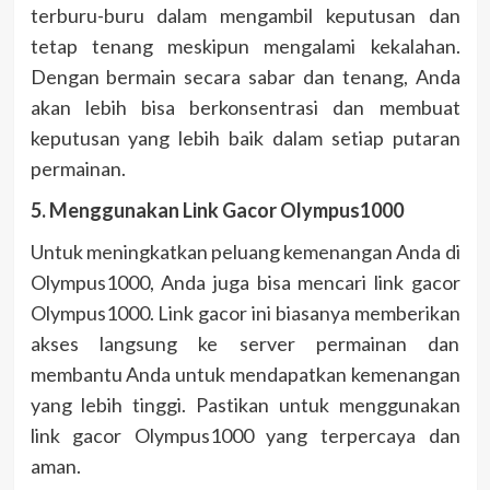
terburu-buru dalam mengambil keputusan dan
tetap tenang meskipun mengalami kekalahan.
Dengan bermain secara sabar dan tenang, Anda
akan lebih bisa berkonsentrasi dan membuat
keputusan yang lebih baik dalam setiap putaran
permainan.
5. Menggunakan Link Gacor Olympus1000
Untuk meningkatkan peluang kemenangan Anda di
Olympus1000, Anda juga bisa mencari link gacor
Olympus1000. Link gacor ini biasanya memberikan
akses langsung ke server permainan dan
membantu Anda untuk mendapatkan kemenangan
yang lebih tinggi. Pastikan untuk menggunakan
link gacor Olympus1000 yang terpercaya dan
aman.