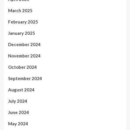
March 2025
February 2025
January 2025
December 2024
November 2024
October 2024
September 2024
August 2024
July 2024
June 2024
May 2024