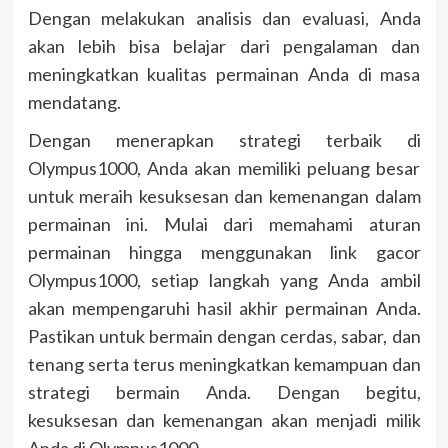
Dengan melakukan analisis dan evaluasi, Anda
akan lebih bisa belajar dari pengalaman dan
meningkatkan kualitas permainan Anda di masa
mendatang.
Dengan menerapkan strategi terbaik di
Olympus1000, Anda akan memiliki peluang besar
untuk meraih kesuksesan dan kemenangan dalam
permainan ini. Mulai dari memahami aturan
permainan hingga menggunakan link gacor
Olympus1000, setiap langkah yang Anda ambil
akan mempengaruhi hasil akhir permainan Anda.
Pastikan untuk bermain dengan cerdas, sabar, dan
tenang serta terus meningkatkan kemampuan dan
strategi bermain Anda. Dengan begitu,
kesuksesan dan kemenangan akan menjadi milik
Anda di Olympus1000.