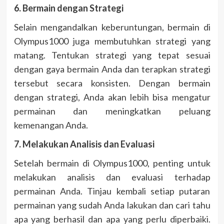
6. Bermain dengan Strategi
Selain mengandalkan keberuntungan, bermain di
Olympus1000 juga membutuhkan strategi yang
matang. Tentukan strategi yang tepat sesuai
dengan gaya bermain Anda dan terapkan strategi
tersebut secara konsisten. Dengan bermain
dengan strategi, Anda akan lebih bisa mengatur
permainan dan meningkatkan peluang
kemenangan Anda.
7. Melakukan Analisis dan Evaluasi
Setelah bermain di Olympus1000, penting untuk
melakukan analisis dan evaluasi terhadap
permainan Anda. Tinjau kembali setiap putaran
permainan yang sudah Anda lakukan dan cari tahu
apa yang berhasil dan apa yang perlu diperbaiki.