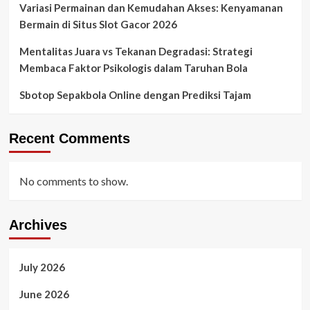
Variasi Permainan dan Kemudahan Akses: Kenyamanan
Bermain di Situs Slot Gacor 2026
Mentalitas Juara vs Tekanan Degradasi: Strategi
Membaca Faktor Psikologis dalam Taruhan Bola
Sbotop Sepakbola Online dengan Prediksi Tajam
Recent Comments
No comments to show.
Archives
July 2026
June 2026