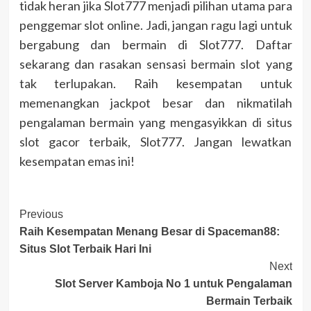
tidak heran jika Slot777 menjadi pilihan utama para
penggemar slot online. Jadi, jangan ragu lagi untuk
bergabung dan bermain di Slot777. Daftar
sekarang dan rasakan sensasi bermain slot yang
tak terlupakan. Raih kesempatan untuk
memenangkan jackpot besar dan nikmatilah
pengalaman bermain yang mengasyikkan di situs
slot gacor terbaik, Slot777. Jangan lewatkan
kesempatan emas ini!
Post
Previous
Raih Kesempatan Menang Besar di Spaceman88:
Navigation
Situs Slot Terbaik Hari Ini
Next
Slot Server Kamboja No 1 untuk Pengalaman
Bermain Terbaik