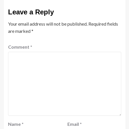
Leave a Reply
Your email address will not be published.
Required fields
are marked
*
Comment
*
Name
*
Email
*