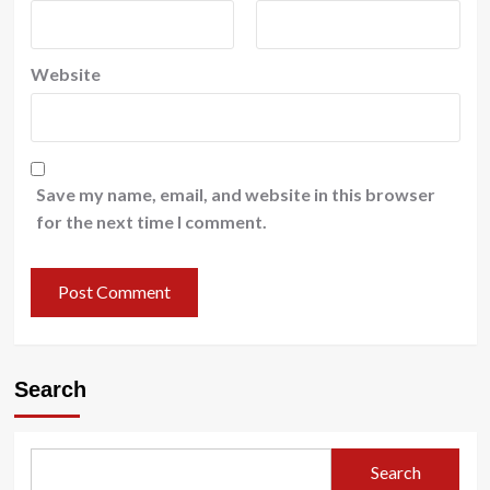
Website
Save my name, email, and website in this browser
for the next time I comment.
Search
Search