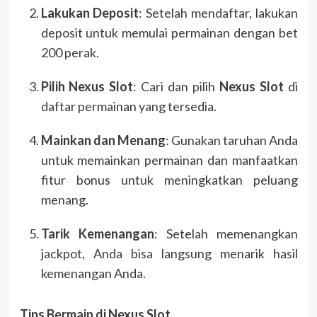
Lakukan Deposit
: Setelah mendaftar, lakukan
deposit untuk memulai permainan dengan bet
200 perak.
Pilih Nexus Slot
: Cari dan pilih
Nexus Slot
di
daftar permainan yang tersedia.
Mainkan dan Menang
: Gunakan taruhan Anda
untuk memainkan permainan dan manfaatkan
fitur bonus untuk meningkatkan peluang
menang.
Tarik Kemenangan
: Setelah memenangkan
jackpot, Anda bisa langsung menarik hasil
kemenangan Anda.
Tips Bermain di Nexus Slot