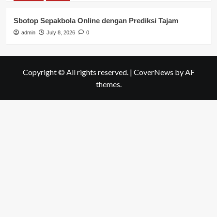
Sbotop Sepakbola Online dengan Prediksi Tajam
admin
July 8, 2026
0
Copyright © All rights reserved.
|
CoverNews
by AF
themes.