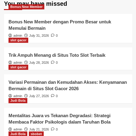
You may have missed
Bonus New Member
Bonus New Member dengan Promo Besar untuk
Memulai Bermain
admin
July 31, 2026
0
slot gacor
Trik Ampuh Menang di Situs Toto Slot Terbaik
admin
July 28, 2026
0
slot gacor
Variasi Permainan dan Kemudahan Akses: Kenyamanan
Bermain di Situs Slot Gacor 2026
admin
July 27, 2026
0
Judi Bola
Mentalitas Juara vs Tekanan Degradasi: Strategi
Membaca Faktor Psikologis dalam Taruhan Bola
admin
July 21, 2026
0
Judi Bola
sbobet