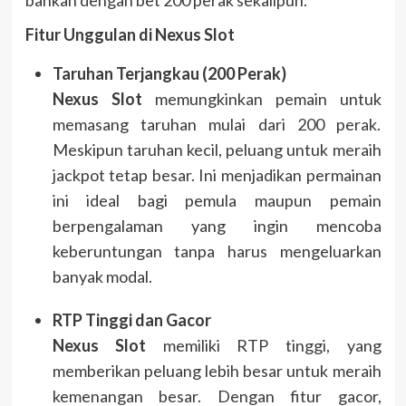
Fitur Unggulan di Nexus Slot
Taruhan Terjangkau (200 Perak)
Nexus Slot
memungkinkan pemain untuk
memasang taruhan mulai dari 200 perak.
Meskipun taruhan kecil, peluang untuk meraih
jackpot tetap besar. Ini menjadikan permainan
ini ideal bagi pemula maupun pemain
berpengalaman yang ingin mencoba
keberuntungan tanpa harus mengeluarkan
banyak modal.
RTP Tinggi dan Gacor
Nexus Slot
memiliki RTP tinggi, yang
memberikan peluang lebih besar untuk meraih
kemenangan besar. Dengan fitur gacor,