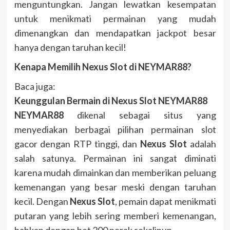
menguntungkan. Jangan lewatkan kesempatan
untuk menikmati permainan yang mudah
dimenangkan dan mendapatkan jackpot besar
hanya dengan taruhan kecil!
Kenapa Memilih Nexus Slot di NEYMAR88?
Baca juga:
Keunggulan Bermain di Nexus Slot NEYMAR88
NEYMAR88
dikenal sebagai situs yang
menyediakan berbagai pilihan permainan slot
gacor dengan RTP tinggi, dan
Nexus Slot
adalah
salah satunya. Permainan ini sangat diminati
karena mudah dimainkan dan memberikan peluang
kemenangan yang besar meski dengan taruhan
kecil. Dengan
Nexus Slot
, pemain dapat menikmati
putaran yang lebih sering memberi kemenangan,
bahkan dengan bet 200 perak sekalipun.