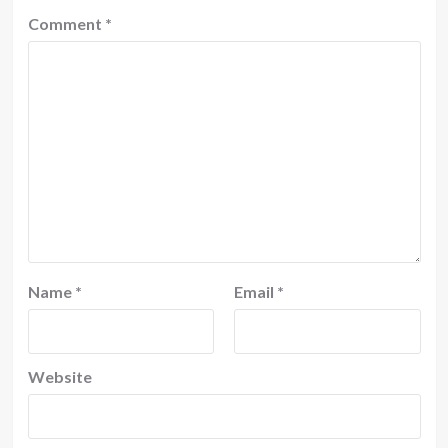
Comment
*
Name
*
Email
*
Website