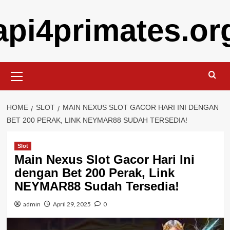
Skip
api4primates.or
to
content
Primary
Menu
HOME
SLOT
MAIN NEXUS SLOT GACOR HARI INI DENGAN
BET 200 PERAK, LINK NEYMAR88 SUDAH TERSEDIA!
Slot
Main Nexus Slot Gacor Hari Ini
dengan Bet 200 Perak, Link
NEYMAR88 Sudah Tersedia!
admin
April 29, 2025
0