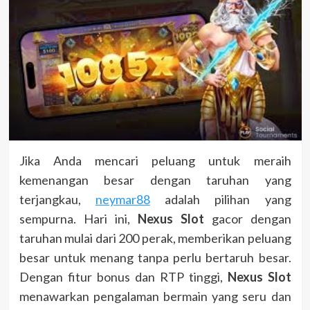
Jika Anda mencari peluang untuk meraih
kemenangan besar dengan taruhan yang
terjangkau,
neymar88
adalah pilihan yang
sempurna. Hari ini,
Nexus Slot
gacor dengan
taruhan mulai dari 200 perak, memberikan peluang
besar untuk menang tanpa perlu bertaruh besar.
Dengan fitur bonus dan RTP tinggi,
Nexus Slot
menawarkan pengalaman bermain yang seru dan