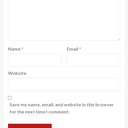
Name
*
Email
*
Website
Save my name, email, and website in this browser
for the next time I comment.