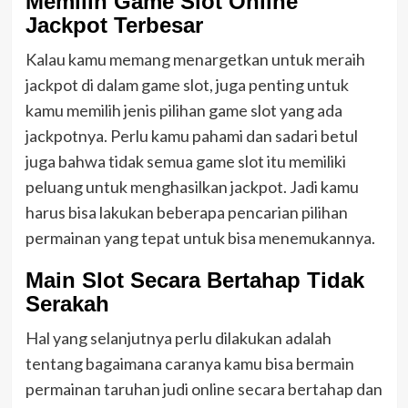
Memilih Game Slot Online
Jackpot Terbesar
Kalau kamu memang menargetkan untuk meraih
jackpot di dalam game slot, juga penting untuk
kamu memilih jenis pilihan game slot yang ada
jackpotnya. Perlu kamu pahami dan sadari betul
juga bahwa tidak semua game slot itu memiliki
peluang untuk menghasilkan jackpot. Jadi kamu
harus bisa lakukan beberapa pencarian pilihan
permainan yang tepat untuk bisa menemukannya.
Main Slot Secara Bertahap Tidak
Serakah
Hal yang selanjutnya perlu dilakukan adalah
tentang bagaimana caranya kamu bisa bermain
permainan taruhan judi online secara bertahap dan