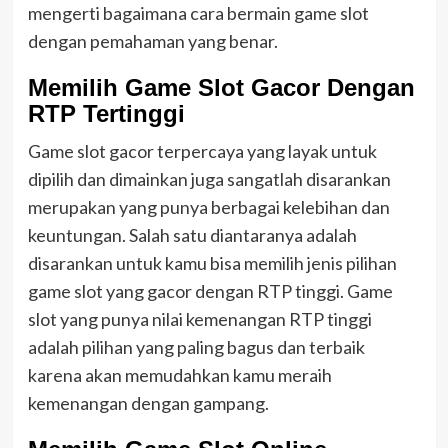
mengerti bagaimana cara bermain game slot
dengan pemahaman yang benar.
Memilih Game Slot Gacor Dengan
RTP Tertinggi
Game slot gacor terpercaya yang layak untuk
dipilih dan dimainkan juga sangatlah disarankan
merupakan yang punya berbagai kelebihan dan
keuntungan. Salah satu diantaranya adalah
disarankan untuk kamu bisa memilih jenis pilihan
game slot yang gacor dengan RTP tinggi. Game
slot yang punya nilai kemenangan RTP tinggi
adalah pilihan yang paling bagus dan terbaik
karena akan memudahkan kamu meraih
kemenangan dengan gampang.