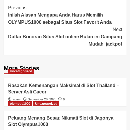
Post
Previous
Inilah Alasan Mengapa Anda Harus Memilih
Navigation
OLYMPUS1000 sebagai Situs Slot Favorit Anda
Next
Daftar Bocoran Situs Slot online Bulan ini Gampang
Mudah jackpot
More Stories
Uncategorized
Rasakan Kemenangan Maksimal di Slot Thailand –
Server Asli Gacor
admin
September 26, 2025
0
olympus1000
Uncategorized
Peluang Menang Besar, Nikmati Slot di Jagonya
Slot Olympus1000