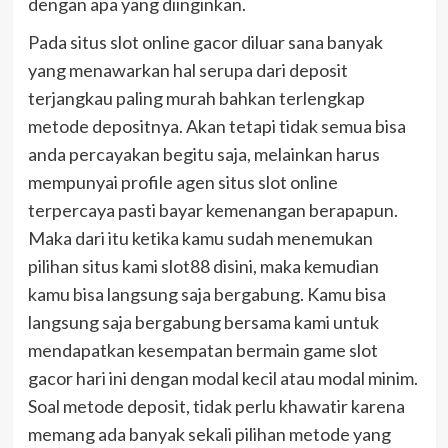
dengan apa yang diinginkan.
Pada situs slot online gacor diluar sana banyak
yang menawarkan hal serupa dari deposit
terjangkau paling murah bahkan terlengkap
metode depositnya. Akan tetapi tidak semua bisa
anda percayakan begitu saja, melainkan harus
mempunyai profile agen situs slot online
terpercaya pasti bayar kemenangan berapapun.
Maka dari itu ketika kamu sudah menemukan
pilihan situs kami slot88 disini, maka kemudian
kamu bisa langsung saja bergabung. Kamu bisa
langsung saja bergabung bersama kami untuk
mendapatkan kesempatan bermain game slot
gacor hari ini dengan modal kecil atau modal minim.
Soal metode deposit, tidak perlu khawatir karena
memang ada banyak sekali pilihan metode yang