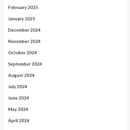
February 2025
January 2025
December 2024
November 2024
October 2024
September 2024
August 2024
July 2024
June 2024
May 2024
April 2024