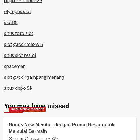
depo 25 bonus 25
olympus slot
slot88
situs toto slot
slot gacor maxwin
situs slot resmi
spaceman
slot gacor gampang menang
situs depo 5k
You may have missed
Bonus New Member
Bonus New Member dengan Promo Besar untuk
Memulai Bermain
admin
July 31, 2026
0