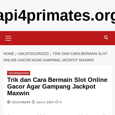
Skip
api4primates.or
to
content
Primary
Menu
HOME
UNCATEGORIZED
TRIK DAN CARA BERMAIN SLOT
ONLINE GACOR AGAR GAMPANG JACKPOT MAXWIN
Uncategorized
Trik dan Cara Bermain Slot Online
Gacor Agar Gampang Jackpot
Maxwin
GDs5248644
June 3, 2024
0