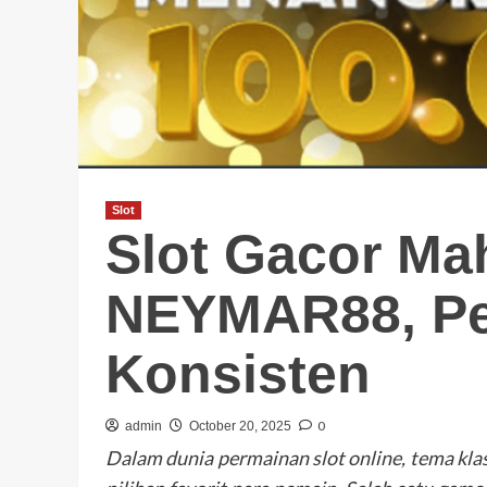
Slot
Slot Gacor Ma
NEYMAR88, Pe
Konsisten
0
admin
October 20, 2025
Dalam dunia permainan slot online, tema kla