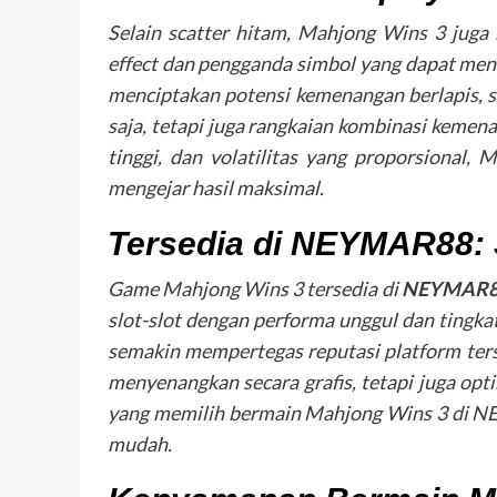
Selain scatter hitam, Mahjong Wins 3 jug
effect dan pengganda simbol yang dapat meni
menciptakan potensi kemenangan berlapis, 
saja, tetapi juga rangkaian kombinasi kemen
tinggi, dan volatilitas yang proporsional,
mengejar hasil maksimal.
Tersedia di NEYMAR88: 
Game Mahjong Wins 3 tersedia di
NEYMAR8
slot-slot dengan performa unggul dan tingk
semakin mempertegas reputasi platform ter
menyenangkan secara grafis, tetapi juga opt
yang memilih bermain Mahjong Wins 3 di NE
mudah.