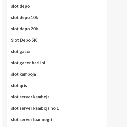
slot depo
slot depo 10k
slot depo 20k
Slot Depo 5K
slot gacor
slot gacor hari ini
slot kamboja
slot qris
slot server kamboja
slot server kamboja no 1
slot server luar negri