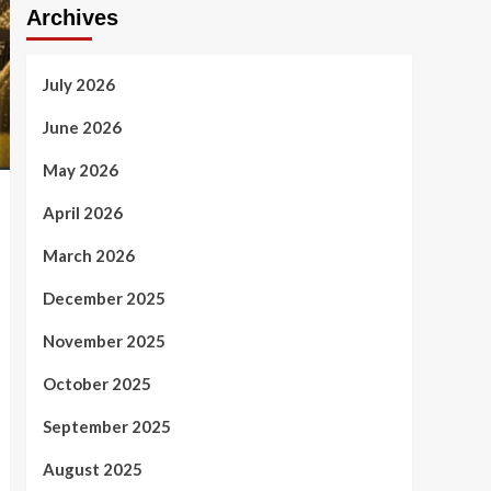
Archives
July 2026
June 2026
May 2026
April 2026
March 2026
December 2025
November 2025
October 2025
September 2025
August 2025