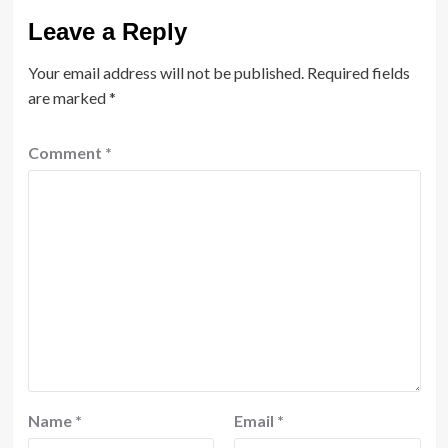
Leave a Reply
Your email address will not be published.
Required fields
are marked
*
Comment
*
Name
*
Email
*