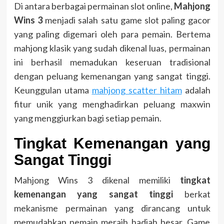
Di antara berbagai permainan slot online,
Mahjong
Wins 3
menjadi salah satu game slot paling gacor
yang paling digemari oleh para pemain. Bertema
mahjong klasik yang sudah dikenal luas, permainan
ini berhasil memadukan keseruan tradisional
dengan peluang kemenangan yang sangat tinggi.
Keunggulan utama
mahjong scatter hitam
adalah
fitur unik yang menghadirkan peluang maxwin
yang menggiurkan bagi setiap pemain.
Tingkat Kemenangan yang
Sangat Tinggi
Mahjong Wins 3 dikenal memiliki
tingkat
kemenangan yang sangat tinggi
berkat
mekanisme permainan yang dirancang untuk
memudahkan pemain meraih hadiah besar. Game