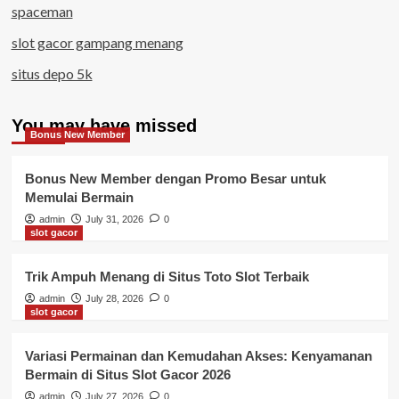
spaceman
slot gacor gampang menang
situs depo 5k
You may have missed
Bonus New Member
Bonus New Member dengan Promo Besar untuk
Memulai Bermain
admin
July 31, 2026
0
slot gacor
Trik Ampuh Menang di Situs Toto Slot Terbaik
admin
July 28, 2026
0
slot gacor
Variasi Permainan dan Kemudahan Akses: Kenyamanan
Bermain di Situs Slot Gacor 2026
admin
July 27, 2026
0