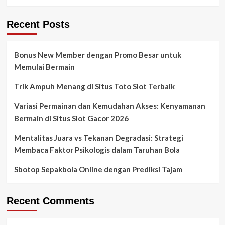
Recent Posts
Bonus New Member dengan Promo Besar untuk
Memulai Bermain
Trik Ampuh Menang di Situs Toto Slot Terbaik
Variasi Permainan dan Kemudahan Akses: Kenyamanan
Bermain di Situs Slot Gacor 2026
Mentalitas Juara vs Tekanan Degradasi: Strategi
Membaca Faktor Psikologis dalam Taruhan Bola
Sbotop Sepakbola Online dengan Prediksi Tajam
Recent Comments