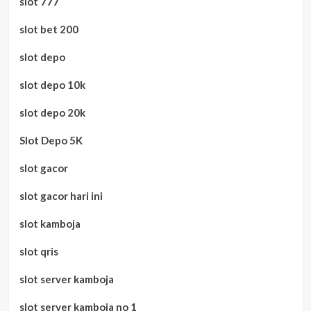
slot 777
slot bet 200
slot depo
slot depo 10k
slot depo 20k
Slot Depo 5K
slot gacor
slot gacor hari ini
slot kamboja
slot qris
slot server kamboja
slot server kamboja no 1