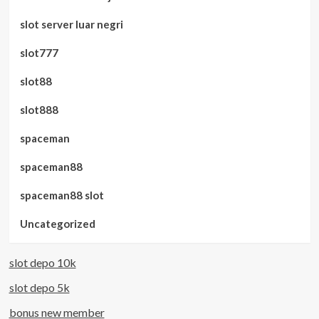
slot server luar negri
slot777
slot88
slot888
spaceman
spaceman88
spaceman88 slot
Uncategorized
slot depo 10k
slot depo 5k
bonus new member