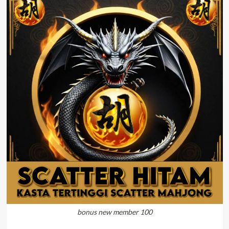
bonus new member 100