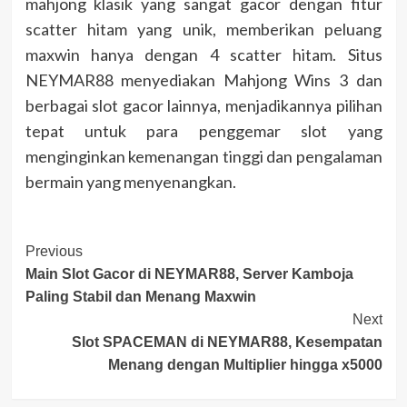
mahjong klasik yang sangat gacor dengan fitur
scatter hitam yang unik, memberikan peluang
maxwin hanya dengan 4 scatter hitam. Situs
NEYMAR88 menyediakan Mahjong Wins 3 dan
berbagai slot gacor lainnya, menjadikannya pilihan
tepat untuk para penggemar slot yang
menginginkan kemenangan tinggi dan pengalaman
bermain yang menyenangkan.
Post
Previous
Main Slot Gacor di NEYMAR88, Server Kamboja
Navigation
Paling Stabil dan Menang Maxwin
Next
Slot SPACEMAN di NEYMAR88, Kesempatan
Menang dengan Multiplier hingga x5000