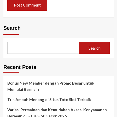
Search
Search
Recent Posts
Bonus New Member dengan Promo Besar untuk
Memulai Bermain
Trik Ampuh Menang di Situs Toto Slot Terbaik
Variasi Permainan dan Kemudahan Akses: Kenyamanan
Bermain di Situs Slot Gacor 2026