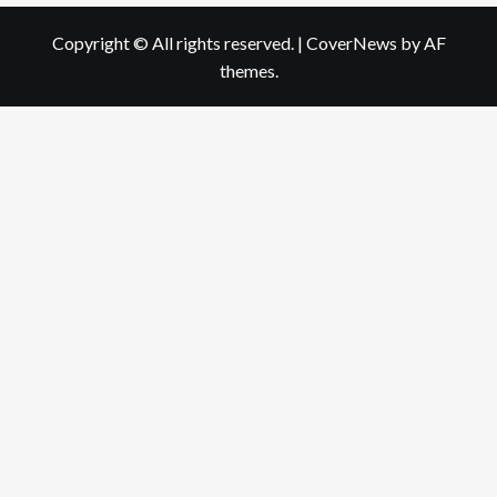
Copyright © All rights reserved.
|
CoverNews
by AF
themes.