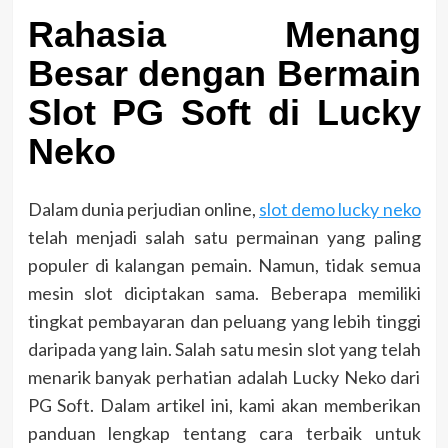
Rahasia Menang
Besar dengan Bermain
Slot PG Soft di Lucky
Neko
Dalam dunia perjudian online,
slot demo lucky neko
telah menjadi salah satu permainan yang paling
populer di kalangan pemain. Namun, tidak semua
mesin slot diciptakan sama. Beberapa memiliki
tingkat pembayaran dan peluang yang lebih tinggi
daripada yang lain. Salah satu mesin slot yang telah
menarik banyak perhatian adalah Lucky Neko dari
PG Soft. Dalam artikel ini, kami akan memberikan
panduan lengkap tentang cara terbaik untuk