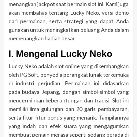
menangkan jackpot saat bermain slot ini. Kami juga
akan membahas tentang Lucky Neko, versi demo
dari permainan, serta strategi yang dapat Anda
gunakan untuk meningkatkan peluang Anda dalam
memenangkan hadiah besar.
I. Mengenal Lucky Neko
Lucky Neko adalah slot online yang dikembangkan
oleh PG Soft, penyedia perangkat lunak terkemuka
di industri perjudian. Permainan ini didasarkan
pada budaya Jepang, dengan simbol-simbol yang
mencerminkan keberuntungan dan tradisi. Slot ini
memiliki lima gulungan dan 20 garis pembayaran,
serta fitur-fitur bonus yang menarik. Tampilannya
yang indah dan efek suara yang mengagumkan
membuat pemain merasa seperti sedang berada di