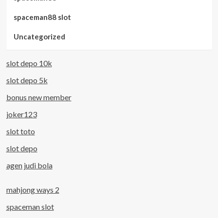
spaceman88 slot
Uncategorized
slot depo 10k
slot depo 5k
bonus new member
joker123
slot toto
slot depo
agen judi bola
mahjong ways 2
spaceman slot