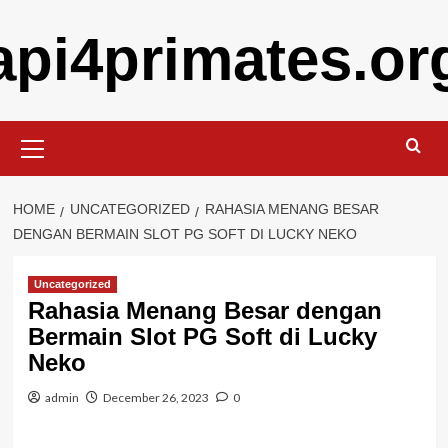
Skip
api4primates.or
to
content
Primary
Menu
HOME
UNCATEGORIZED
RAHASIA MENANG BESAR
DENGAN BERMAIN SLOT PG SOFT DI LUCKY NEKO
Uncategorized
Rahasia Menang Besar dengan
Bermain Slot PG Soft di Lucky
Neko
admin
December 26, 2023
0