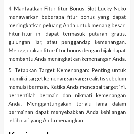
4. Manfaatkan Fitur-fitur Bonus: Slot Lucky Neko
menawarkan beberapa fitur bonus yang dapat
meningkatkan peluang Anda untuk menang besar.
Fitur-fitur ini dapat termasuk putaran gratis,
gulungan liar, atau penggandap kemenangan.
Menggunakan fitur-fitur bonus dengan bijak dapat
membantu Anda meningkatkan kemenangan Anda.
5. Tetapkan Target Kemenangan: Penting untuk
memiliki target kemenangan yang realistis sebelum
memulai bermain. Ketika Anda mencapai target ini,
berhentilah bermain dan nikmati kemenangan
Anda. Menggantungakan terlalu lama dalam
permainan dapat menyebabkan Anda kehilangan
lebih dari yang Anda menangkan.