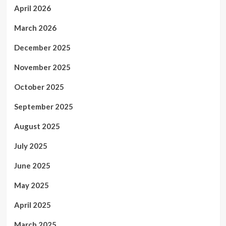
April 2026
March 2026
December 2025
November 2025
October 2025
September 2025
August 2025
July 2025
June 2025
May 2025
April 2025
March 2025