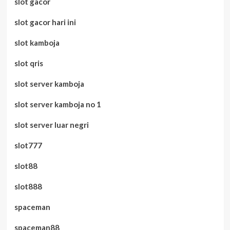
slot gacor
slot gacor hari ini
slot kamboja
slot qris
slot server kamboja
slot server kamboja no 1
slot server luar negri
slot777
slot88
slot888
spaceman
spaceman88