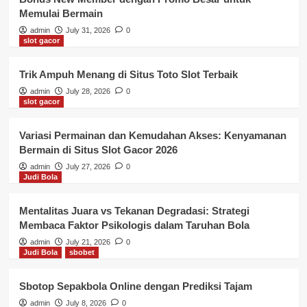
Memulai Bermain
admin
July 31, 2026
0
slot gacor
Trik Ampuh Menang di Situs Toto Slot Terbaik
admin
July 28, 2026
0
slot gacor
Variasi Permainan dan Kemudahan Akses: Kenyamanan
Bermain di Situs Slot Gacor 2026
admin
July 27, 2026
0
Judi Bola
Mentalitas Juara vs Tekanan Degradasi: Strategi
Membaca Faktor Psikologis dalam Taruhan Bola
admin
July 21, 2026
0
Judi Bola
sbobet
Sbotop Sepakbola Online dengan Prediksi Tajam
admin
July 8, 2026
0