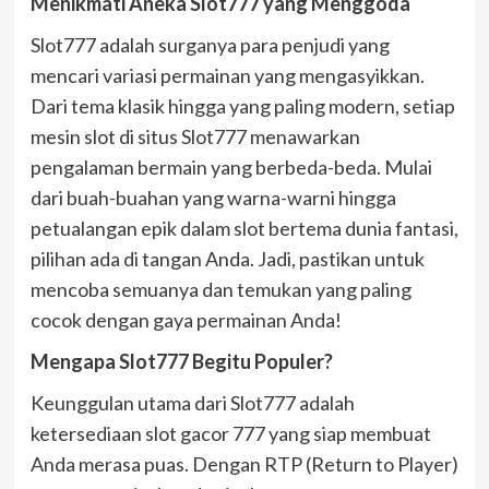
Menikmati Aneka Slot777 yang Menggoda
Slot777 adalah surganya para penjudi yang
mencari variasi permainan yang mengasyikkan.
Dari tema klasik hingga yang paling modern, setiap
mesin slot di situs Slot777 menawarkan
pengalaman bermain yang berbeda-beda. Mulai
dari buah-buahan yang warna-warni hingga
petualangan epik dalam slot bertema dunia fantasi,
pilihan ada di tangan Anda. Jadi, pastikan untuk
mencoba semuanya dan temukan yang paling
cocok dengan gaya permainan Anda!
Mengapa Slot777 Begitu Populer?
Keunggulan utama dari Slot777 adalah
ketersediaan slot gacor 777 yang siap membuat
Anda merasa puas. Dengan RTP (Return to Player)