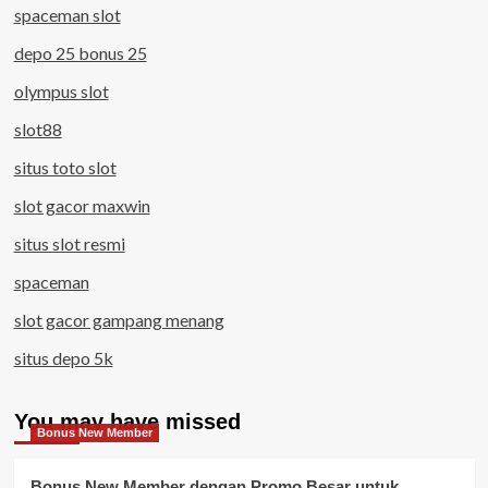
spaceman slot
depo 25 bonus 25
olympus slot
slot88
situs toto slot
slot gacor maxwin
situs slot resmi
spaceman
slot gacor gampang menang
situs depo 5k
You may have missed
Bonus New Member
Bonus New Member dengan Promo Besar untuk