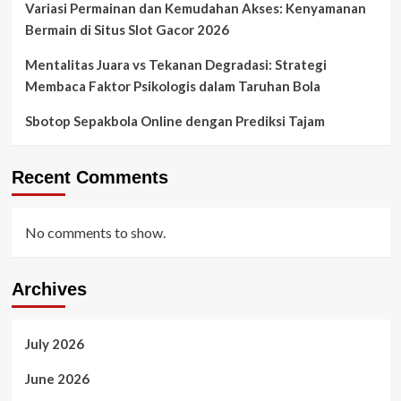
Variasi Permainan dan Kemudahan Akses: Kenyamanan
Bermain di Situs Slot Gacor 2026
Mentalitas Juara vs Tekanan Degradasi: Strategi
Membaca Faktor Psikologis dalam Taruhan Bola
Sbotop Sepakbola Online dengan Prediksi Tajam
Recent Comments
No comments to show.
Archives
July 2026
June 2026