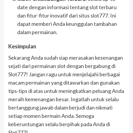
date dengan informasi tentang slot terbaru
dan fitur-fitur inovatif dari situs slot777. Ini
dapat memberi Anda keunggulan tambahan
dalam permainan.
Kesimpulan
Sekarang Anda sudah siap merasakan kesenangan
sejati dari permainan slot dengan bergabung di
Slot777! Jangan ragu untuk menjelajahi berbagai
macam permainan yang ditawarkan dan gunakan
tips-tips di atas untuk meningkatkan peluang Anda
meraih kemenangan besar. Ingatlah untuk selalu
bertanggung jawab dalam berjudi dan nikmati
setiap momen bermain Anda. Semoga
keberuntungan selalu berpihak pada Anda di
Slot777!