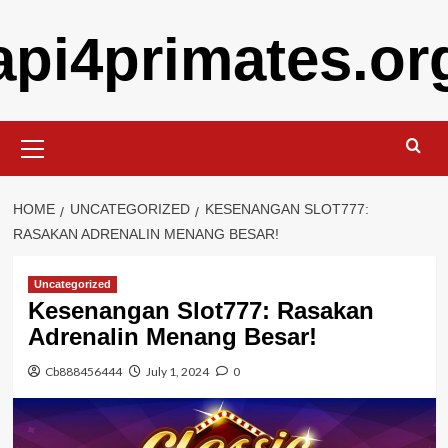
Skip
api4primates.or
to
content
Primary
Menu
HOME
UNCATEGORIZED
KESENANGAN SLOT777:
RASAKAN ADRENALIN MENANG BESAR!
Uncategorized
Kesenangan Slot777: Rasakan
Adrenalin Menang Besar!
Cb888456444
July 1, 2024
0