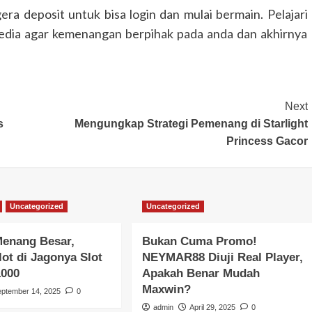
gera deposit untuk bisa login dan mulai bermain. Pelajari
sedia agar kemenangan berpihak pada anda dan akhirnya
Next
s
Mengungkap Strategi Pemenang di Starlight
Princess Gacor
Uncategorized
Uncategorized
Menang Besar,
Bukan Cuma Promo!
lot di Jagonya Slot
NEYMAR88 Diuji Real Player,
000
Apakah Benar Mudah
Maxwin?
eptember 14, 2025
0
admin
April 29, 2025
0