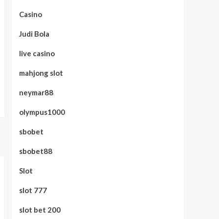
Casino
Judi Bola
live casino
mahjong slot
neymar88
olympus1000
sbobet
sbobet88
Slot
slot 777
slot bet 200