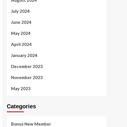
August 2024
July 2024
June 2024
May 2024
April 2024
January 2024
December 2023
November 2023
May 2023
Categories
Bonus New Member