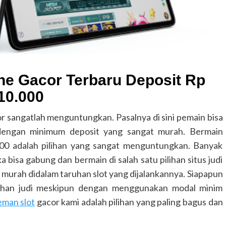
ine Gacor Terbaru Deposit Rp
10.000
or sangatlah menguntungkan. Pasalnya di sini pemain bisa
dengan minimum deposit yang sangat murah. Bermain
 adalah pilihan yang sangat menguntungkan. Banyak
 bisa gabung dan bermain di salah satu pilihan situs judi
urah didalam taruhan slot yang dijalankannya. Siapapun
ruhan judi meskipun dengan menggunakan modal minim
eman slot
gacor kami adalah pilihan yang paling bagus dan