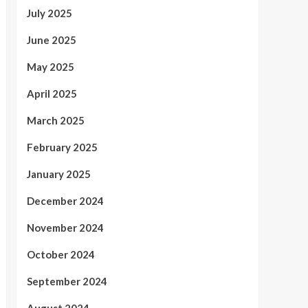
July 2025
June 2025
May 2025
April 2025
March 2025
February 2025
January 2025
December 2024
November 2024
October 2024
September 2024