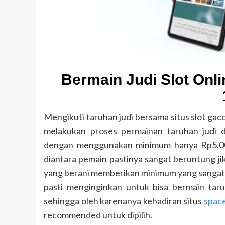
Bermain Judi Slot Onl
Mengikuti taruhan judi bersama situs slot gac
melakukan proses permainan taruhan judi 
dengan menggunakan minimum hanya Rp5.000
diantara pemain pastinya sangat beruntung jika
yang berani memberikan minimum yang sangat m
pasti menginginkan untuk bisa bermain ta
sehingga oleh karenanya kehadiran situs
spac
recommended untuk dipilih.