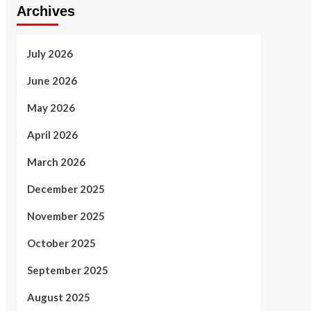
Archives
July 2026
June 2026
May 2026
April 2026
March 2026
December 2025
November 2025
October 2025
September 2025
August 2025