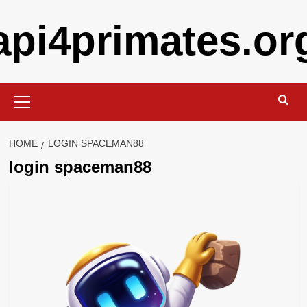
Skip
api4primates.or
to
content
Primary
Menu
HOME
LOGIN SPACEMAN88
login spaceman88