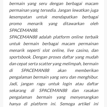
bermain yang seru dengan berbagai macam
permainan yang tersedia. Jangan lewatkan juga
kesempatan untuk mendapatkan berbagai
promo menarik yang ditawarkan oleh
SPACEMAN88.
SPACEMAN88 adalah platform online terbaik
untuk bermain berbagai macam permainan
menarik seperti slot online, live casino, dan
sportsbook. Dengan proses daftar yang mudah
dan cepat serta scatter yang melimpah, bermain
di SPACEMAN88 akan memberikan
pengalaman bermain yang seru dan menghibur.
Jadi, jangan ragu untuk login atau daftar
sekarang di SPACEMAN88 dan rasakan
pengalaman bermain yang menyenangkan
hanya di platform ini. Semoga artikel ini