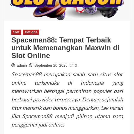
Slot
slot qris
Spaceman88: Tempat Terbaik
untuk Memenangkan Maxwin di
Slot Online
0
admin
September 20, 2025
Spaceman88 merupakan salah satu situs slot
online terkemuka di Indonesia yang
menawarkan berbagai permainan populer dari
berbagai provider terpercaya. Dengan sejumlah
fitur menarik dan bonus menggiurkan, tak heran
jika Spaceman88 menjadi pilihan utama para
penggemar judi online.