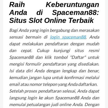
Raih Keberuntungan
Anda di Spaceman88:
Situs Slot Online Terbaik
Bagi Anda yang ingin bergabung dan merasakan
sensasi bermain di
login spaceman88
, Anda
dapat melakukan pendaftaran dengan mudah
dan cepat. Cukup kunjungi situs resmi
Spaceman88 dan klik tombol "Daftar" untuk
mengisi formulir pendaftaran yang disediakan.
Isi data diri Anda dengan lengkap dan benar,
kemudian jangan lupa untuk konfirmasi melalui
email atau nomor telepon yang Anda daftarkan.
Setelah proses pendaftaran selesai, Anda dapat
langsung login ke akun Spaceman88 Anda dan
memulai petualangan judi online Anda. Dengan