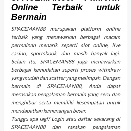
Online Terbaik untuk
Bermain
SPACEMAN88 merupakan platform online
terbaik yang menawarkan berbagai macam
permainan menarik seperti slot online, live
casino, sportsbook, dan masih banyak lagi.
Selain itu, SPACEMAN88 juga menawarkan
berbagai kemudahan seperti proses withdraw
yang mudah dan scatter yang melimpah. Dengan
bermain di SPACEMAN88, Anda dapat
merasakan pengalaman bermain yang seru dan
menghibur serta memiliki kesempatan untuk
mendapatkan kemenangan besar.
Tunggu apa lagi? Login atau daftar sekarang di
SPACEMAN88 dan rasakan pengalaman