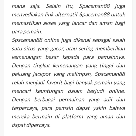
mana saja. Selain itu, Spaceman88 juga
menyediakan link alternatif Spaceman88 untuk
memastikan akses yang lancar dan aman bagi
para pemain.
Spaceman88 online juga dikenal sebagai salah
satu situs yang gacor, atau sering memberikan
kemenangan besar kepada para pemainnya.
Dengan tingkat kemenangan yang tinggi dan
peluang jackpot yang melimpah, Spaceman88
telah menjadi favorit bagi banyak pemain yang
mencari keuntungan dalam berjudi online.
Dengan berbagai permainan yang adil dan
terpercaya, para pemain dapat yakin bahwa
mereka bermain di platform yang aman dan
dapat dipercaya.