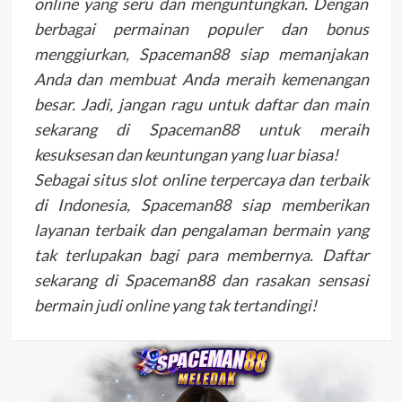
online yang seru dan menguntungkan. Dengan
berbagai permainan populer dan bonus
menggiurkan, Spaceman88 siap memanjakan
Anda dan membuat Anda meraih kemenangan
besar. Jadi, jangan ragu untuk daftar dan main
sekarang di Spaceman88 untuk meraih
kesuksesan dan keuntungan yang luar biasa!
Sebagai situs slot online terpercaya dan terbaik
di Indonesia, Spaceman88 siap memberikan
layanan terbaik dan pengalaman bermain yang
tak terlupakan bagi para membernya. Daftar
sekarang di Spaceman88 dan rasakan sensasi
bermain judi online yang tak tertandingi!