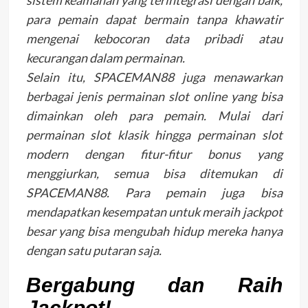
para pemain dapat bermain tanpa khawatir
mengenai kebocoran data pribadi atau
kecurangan dalam permainan.
Selain itu, SPACEMAN88 juga menawarkan
berbagai jenis permainan slot online yang bisa
dimainkan oleh para pemain. Mulai dari
permainan slot klasik hingga permainan slot
modern dengan fitur-fitur bonus yang
menggiurkan, semua bisa ditemukan di
SPACEMAN88. Para pemain juga bisa
mendapatkan kesempatan untuk meraih jackpot
besar yang bisa mengubah hidup mereka hanya
dengan satu putaran saja.
Bergabung dan Raih
Jackpot!