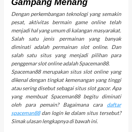
Gampang Menang
Dengan perkembangan teknologi yang semakin
pesat, aktivitas bermain game online telah
menjadi hal yang umum di kalangan masyarakat.
Salah satu jenis permainan yang banyak
diminati adalah permainan slot online. Dan
salah satu situs yang menjadi pilihan para
penggemar slot online adalah Spaceman88.
Spaceman88 merupakan situs slot online yang
dikenal dengan tingkat kemenangan yang tinggi
atau sering disebut sebagai situs slot gacor. Apa
yang membuat Spaceman88 begitu diminati
oleh para pemain? Bagaimana cara
daftar
spaceman88
dan login ke dalam situs tersebut?
Simak ulasan lengkapnya di bawah ini.