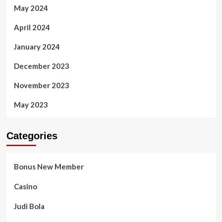
May 2024
April 2024
January 2024
December 2023
November 2023
May 2023
Categories
Bonus New Member
Casino
Judi Bola