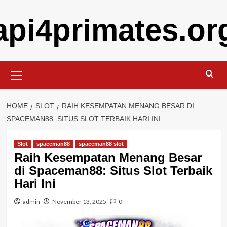
Skip
api4primates.or
to
content
Primary
Menu
HOME
SLOT
RAIH KESEMPATAN MENANG BESAR DI
SPACEMAN88: SITUS SLOT TERBAIK HARI INI
Slot
spaceman88
spaceman88 slot
Raih Kesempatan Menang Besar
di Spaceman88: Situs Slot Terbaik
Hari Ini
admin
November 13, 2025
0