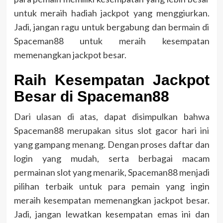
untuk meraih hadiah jackpot yang menggiurkan.
Jadi, jangan ragu untuk bergabung dan bermain di
Spaceman88 untuk meraih kesempatan
memenangkan jackpot besar.
Raih Kesempatan Jackpot
Besar di Spaceman88
Dari ulasan di atas, dapat disimpulkan bahwa
Spaceman88 merupakan situs slot gacor hari ini
yang gampang menang. Dengan proses daftar dan
login yang mudah, serta berbagai macam
permainan slot yang menarik, Spaceman88 menjadi
pilihan terbaik untuk para pemain yang ingin
meraih kesempatan memenangkan jackpot besar.
Jadi, jangan lewatkan kesempatan emas ini dan