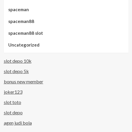
spaceman
spaceman88
spaceman88 slot
Uncategorized
slot depo 10k
slot depo 5k
bonus new member
joker123
slot toto
slot depo
agen judi bola