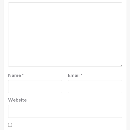
Name
*
Email
*
Website