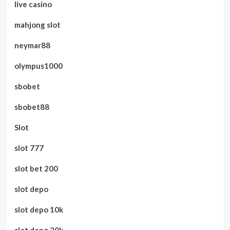
live casino
mahjong slot
neymar88
olympus1000
sbobet
sbobet88
Slot
slot 777
slot bet 200
slot depo
slot depo 10k