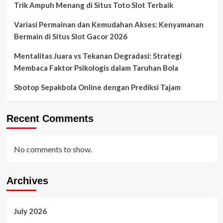
Trik Ampuh Menang di Situs Toto Slot Terbaik
Variasi Permainan dan Kemudahan Akses: Kenyamanan
Bermain di Situs Slot Gacor 2026
Mentalitas Juara vs Tekanan Degradasi: Strategi
Membaca Faktor Psikologis dalam Taruhan Bola
Sbotop Sepakbola Online dengan Prediksi Tajam
Recent Comments
No comments to show.
Archives
July 2026