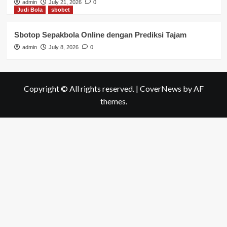
admin
July 21, 2026
0
Judi Bola
sbobet
Sbotop Sepakbola Online dengan Prediksi Tajam
admin
July 8, 2026
0
Copyright © All rights reserved.
|
CoverNews
by AF
themes.