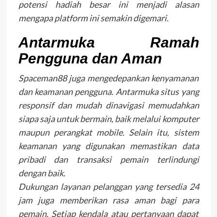
potensi hadiah besar ini menjadi alasan
mengapa platform ini semakin digemari.
Antarmuka Ramah
Pengguna dan Aman
Spaceman88 juga mengedepankan kenyamanan
dan keamanan pengguna. Antarmuka situs yang
responsif dan mudah dinavigasi memudahkan
siapa saja untuk bermain, baik melalui komputer
maupun perangkat mobile. Selain itu, sistem
keamanan yang digunakan memastikan data
pribadi dan transaksi pemain terlindungi
dengan baik.
Dukungan layanan pelanggan yang tersedia 24
jam juga memberikan rasa aman bagi para
pemain. Setiap kendala atau pertanyaan dapat