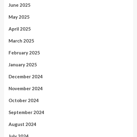
June 2025
May 2025
April 2025
March 2025
February 2025
January 2025
December 2024
November 2024
October 2024
September 2024
August 2024
July 2024