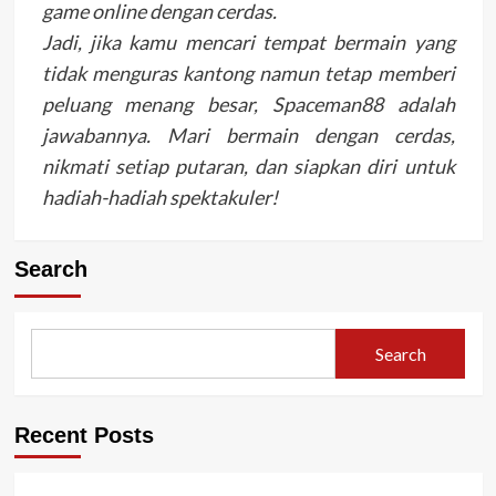
game online dengan cerdas.
Jadi, jika kamu mencari tempat bermain yang
tidak menguras kantong namun tetap memberi
peluang menang besar, Spaceman88 adalah
jawabannya. Mari bermain dengan cerdas,
nikmati setiap putaran, dan siapkan diri untuk
hadiah-hadiah spektakuler!
Search
Search
Recent Posts