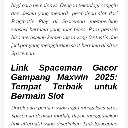
bagi para pemainnya. Dengan teknologi canggih
dan desain yang menarik, permainan slot dari
Pragmatic Play di Spaceman memberikan
sensasi bermain yang luar biasa. Para pemain
bisa merasakan kemenangan yang fantastis dan
jackpot yang menggiurkan saat bermain di situs
Spaceman.
Link Spaceman Gacor
Gampang Maxwin 2025:
Tempat Terbaik untuk
Bermain Slot
Untuk para pemain yang ingin mengakses situs
Spaceman dengan mudah, dapat menggunakan
link alternatif yang disediakan. Link Spaceman