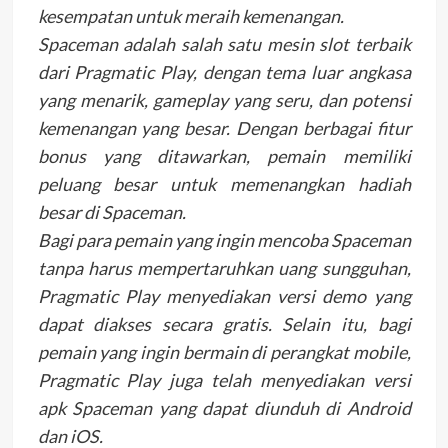
kesempatan untuk meraih kemenangan.
Spaceman adalah salah satu mesin slot terbaik
dari Pragmatic Play, dengan tema luar angkasa
yang menarik, gameplay yang seru, dan potensi
kemenangan yang besar. Dengan berbagai fitur
bonus yang ditawarkan, pemain memiliki
peluang besar untuk memenangkan hadiah
besar di Spaceman.
Bagi para pemain yang ingin mencoba Spaceman
tanpa harus mempertaruhkan uang sungguhan,
Pragmatic Play menyediakan versi demo yang
dapat diakses secara gratis. Selain itu, bagi
pemain yang ingin bermain di perangkat mobile,
Pragmatic Play juga telah menyediakan versi
apk Spaceman yang dapat diunduh di Android
dan iOS.