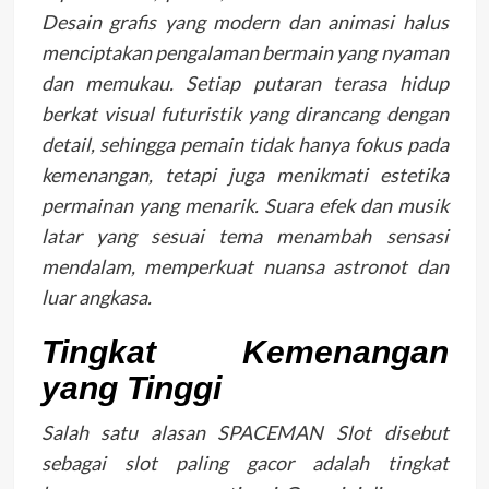
Desain grafis yang modern dan animasi halus
menciptakan pengalaman bermain yang nyaman
dan memukau. Setiap putaran terasa hidup
berkat visual futuristik yang dirancang dengan
detail, sehingga pemain tidak hanya fokus pada
kemenangan, tetapi juga menikmati estetika
permainan yang menarik. Suara efek dan musik
latar yang sesuai tema menambah sensasi
mendalam, memperkuat nuansa astronot dan
luar angkasa.
Tingkat Kemenangan
yang Tinggi
Salah satu alasan SPACEMAN Slot disebut
sebagai slot paling gacor adalah tingkat