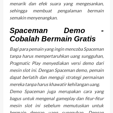
menarik dan efek suara yang mengesankan,
sehingga membuat pengalaman bermain
semakin menyenangkan.
Spaceman Demo -
Cobalah Bermain Gratis
Bagi para pemain yang ingin mencoba Spaceman
tanpa harus mempertaruhkan uang sungguhan,
Pragmatic Play menyediakan versi demo dari
mesin slot ini. Dengan Spaceman demo, pemain
dapat berlatih dan menguji strategi permainan
mereka tanpa harus khawatir kehilangan uang.
Demo Spaceman juga merupakan cara yang
bagus untuk mengenal gameplay dan fitur-fitur
mesin slot ini sebelum memutuskan untuk
bermain dengan uang sungguhan. Dengan