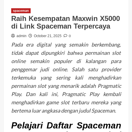
spaceman
Raih Kesempatan Maxwin X5000
di Link Spaceman Terpercaya
0
admin
October 21, 2025
Pada era digital yang semakin berkembang,
tidak dapat dipungkiri bahwa permainan slot
online semakin populer di kalangan para
penggemar judi online. Salah satu provider
terkemuka yang sering kali menghadirkan
permainan slot yang menarik adalah Pragmatic
Play. Dan kali ini, Pragmatic Play kembali
menghadirkan game slot terbaru mereka yang
bertema luar angkasa dengan judul Spaceman.
Pelajari Daftar Spaceman