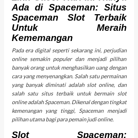
Ada di Spaceman: Situs
Spaceman Slot Terbaik
Untuk Meraih
Kememangan
Pada era digital seperti sekarang ini, perjudian
online semakin populer dan menjadi pilihan
banyak orang untuk menghasilkan uang dengan
cara yang menyenangkan. Salah satu permainan
yang banyak diminati adalah slot online, dan
salah satu situs terbaik untuk bermain slot
online adalah Spaceman. Dikenal dengan tingkat
kemenangan yang tinggi, Spaceman menjadi
pilihan utama bagi para pemain judi online.
Slot Spaceman: