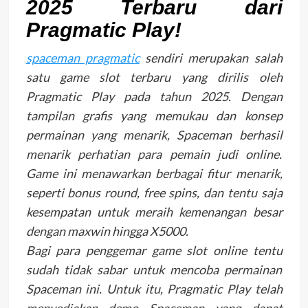
2025 Terbaru dari
Pragmatic Play!
spaceman pragmatic
sendiri merupakan salah
satu game slot terbaru yang dirilis oleh
Pragmatic Play pada tahun 2025. Dengan
tampilan grafis yang memukau dan konsep
permainan yang menarik, Spaceman berhasil
menarik perhatian para pemain judi online.
Game ini menawarkan berbagai fitur menarik,
seperti bonus round, free spins, dan tentu saja
kesempatan untuk meraih kemenangan besar
dengan maxwin hingga X5000.
Bagi para penggemar game slot online tentu
sudah tidak sabar untuk mencoba permainan
Spaceman ini. Untuk itu, Pragmatic Play telah