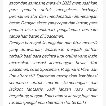
gacor dan gampang maxwin 2025 memudahkan
para pemain untuk mengakses berbagai
permainan slot dan mendapatkan kemenangan
besar. Dengan akses yang cepat dan lancar, para
pemain bisa menikmati pengalaman bermain
tanpa hambatan di Spaceman.
Dengan berbagai keunggulan dan fitur menarik
yang ditawarkan, Spaceman menjadi pilihan
terbaik bagi para pecinta judi online yang ingin
merasakan sensasi kemenangan besar. Slot
Spaceman, situs Spaceman, Pragmatic Play, dan
link alternatif Spaceman merupakan kombinasi
sempurna untuk meraih kemenangan dan
jackpot fantastis. Jadi jangan ragu untuk
bergabung dengan Spaceman sekarang juga dan
rasakan pengalaman bermain slot terbaik!