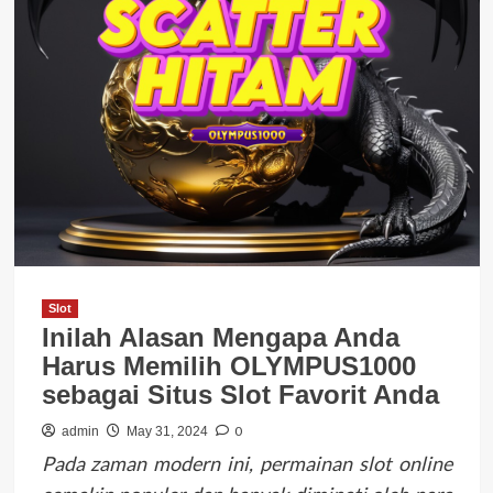
Slot
Inilah Alasan Mengapa Anda
Harus Memilih OLYMPUS1000
sebagai Situs Slot Favorit Anda
0
admin
May 31, 2024
Pada zaman modern ini, permainan slot online