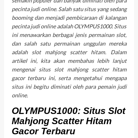
semakin populer dan banyak diminati oleh para
pecinta judi online. Salah satu situs yang sedang
booming dan menjadi pembicaraan di kalangan
pecinta judi online adalah OLYMPUS1000. Situs
ini menawarkan berbagai jenis permainan slot,
dan salah satu permainan unggulan mereka
adalah slot mahjong scatter hitam. Dalam
artikel ini, kita akan membahas lebih lanjut
mengenai situs slot mahjong scatter hitam
gacor terbaru ini, serta mengetahui mengapa
situs ini begitu diminati oleh para pemain judi
online.
OLYMPUS1000: Situs Slot
Mahjong Scatter Hitam
Gacor Terbaru