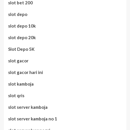
slot bet 200
slot depo
slot depo 10k
slot depo 20k
Slot Depo 5K
slot gacor
slot gacor hari ini
slot kamboja
slot qris
slot server kamboja
slot server kamboja no 1