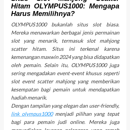
Hitam OLYMPUS1000: Mengapa
Harus Memilihnya?
OLYMPUS1000 bukanlah situs slot biasa.
Mereka menawarkan berbagai jenis permainan
slot yang menarik, termasuk slot mahjong
scatter hitam. Situs ini terkenal karena
kemenangan maxwin 2024 yang bisa didapatkan
oleh pemain. Selain itu, OLYMPUS1000 juga
sering mengadakan event-event khusus seperti
slot event scatter mahjong yang memberikan
kesempatan bagi pemain untuk mendapatkan
hadiah menarik.
Dengan tampilan yang elegan dan user-friendly,
link olympus1000
menjadi pilihan yang tepat
bagi para pemain judi online. Mereka juga