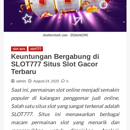
slot qris
slot777
Keuntungan Bergabung di
SLOT777 Situs Slot Gacor
Terbaru
0
admin
August 24, 2025
Saat ini, permainan slot online menjadi semakin
populer di kalangan penggemar judi online.
Salah satu situs slot yang sangat terkenal adalah
SLOT777. Situs ini menawarkan berbagai
macam permainan slot yang menarik dan