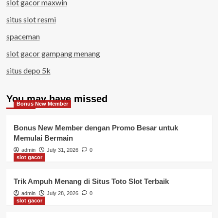
slot gacor maxwin
situs slot resmi
spaceman
slot gacor gampang menang
situs depo 5k
You may have missed
Bonus New Member
Bonus New Member dengan Promo Besar untuk
Memulai Bermain
admin
July 31, 2026
0
slot gacor
Trik Ampuh Menang di Situs Toto Slot Terbaik
admin
July 28, 2026
0
slot gacor