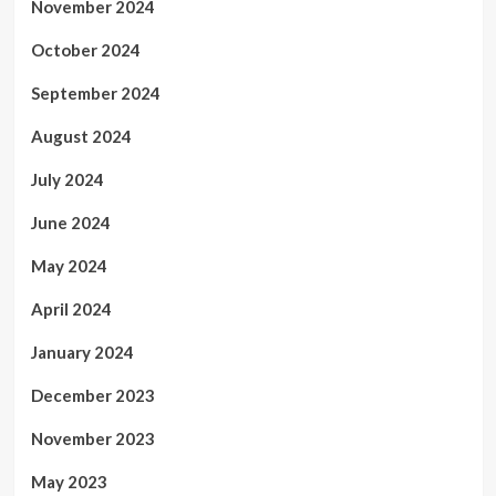
November 2024
October 2024
September 2024
August 2024
July 2024
June 2024
May 2024
April 2024
January 2024
December 2023
November 2023
May 2023