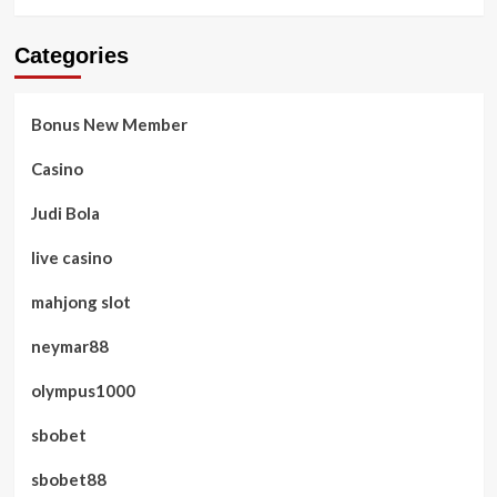
Categories
Bonus New Member
Casino
Judi Bola
live casino
mahjong slot
neymar88
olympus1000
sbobet
sbobet88