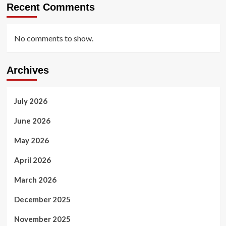
Recent Comments
No comments to show.
Archives
July 2026
June 2026
May 2026
April 2026
March 2026
December 2025
November 2025