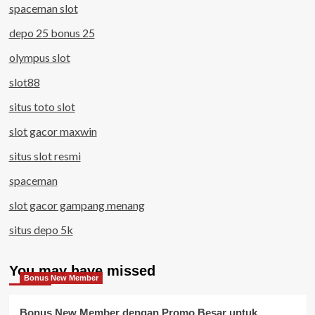
spaceman slot
depo 25 bonus 25
olympus slot
slot88
situs toto slot
slot gacor maxwin
situs slot resmi
spaceman
slot gacor gampang menang
situs depo 5k
You may have missed
Bonus New Member
Bonus New Member dengan Promo Besar untuk