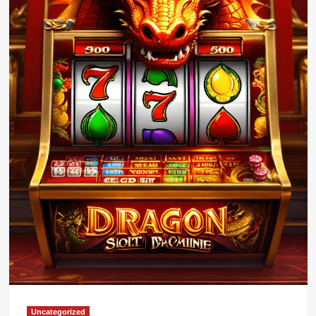
Uncategorized