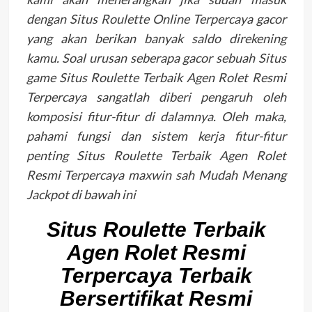
dengan Situs Roulette Online Terpercaya gacor
yang akan berikan banyak saldo direkening
kamu. Soal urusan seberapa gacor sebuah Situs
game Situs Roulette Terbaik Agen Rolet Resmi
Terpercaya sangatlah diberi pengaruh oleh
komposisi fitur-fitur di dalamnya. Oleh maka,
pahami fungsi dan sistem kerja fitur-fitur
penting Situs Roulette Terbaik Agen Rolet
Resmi Terpercaya maxwin sah Mudah Menang
Jackpot di bawah ini
Situs Roulette Terbaik
Agen Rolet Resmi
Terpercaya Terbaik
Bersertifikat Resmi