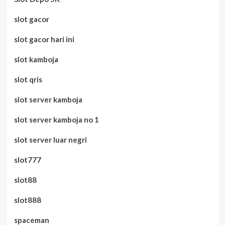
slot gacor
slot gacor hari ini
slot kamboja
slot qris
slot server kamboja
slot server kamboja no 1
slot server luar negri
slot777
slot88
slot888
spaceman