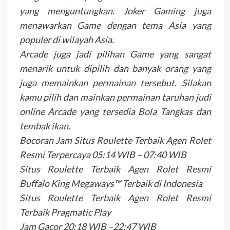
yang menguntungkan. Joker Gaming juga
menawarkan Game dengan tema Asia yang
populer di wilayah Asia.
Arcade juga jadi pilihan Game yang sangat
menarik untuk dipilih dan banyak orang yang
juga memainkan permainan tersebut. Silakan
kamu pilih dan mainkan permainan taruhan judi
online Arcade yang tersedia Bola Tangkas dan
tembak ikan.
Bocoran Jam Situs Roulette Terbaik Agen Rolet
Resmi Terpercaya 05:14 WIB – 07:40 WIB
Situs Roulette Terbaik Agen Rolet Resmi
Buffalo King Megaways™ Terbaik di Indonesia
Situs Roulette Terbaik Agen Rolet Resmi
Terbaik Pragmatic Play
Jam Gacor 20:18 WIB –22:47 WIB