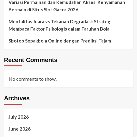
Variasi Permainan dan Kemudahan Akses: Kenyamanan
Bermain di Situs Slot Gacor 2026
Mentalitas Juara vs Tekanan Degradasi: Strategi
Membaca Faktor Psikologis dalam Taruhan Bola
Sbotop Sepakbola Online dengan Prediksi Tajam
Recent Comments
No comments to show.
Archives
July 2026
June 2026