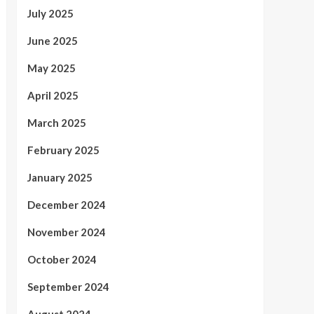
July 2025
June 2025
May 2025
April 2025
March 2025
February 2025
January 2025
December 2024
November 2024
October 2024
September 2024