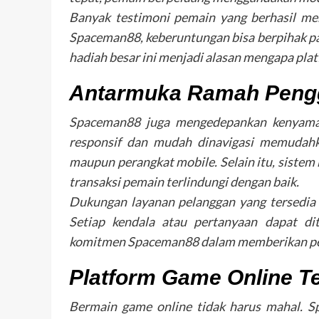
Banyak testimoni pemain yang berhasil me
Spaceman88, keberuntungan bisa berpihak pad
hadiah besar ini menjadi alasan mengapa plat
Antarmuka Ramah Peng
Spaceman88 juga mengedepankan kenyama
responsif dan mudah dinavigasi memudahk
maupun perangkat mobile. Selain itu, siste
transaksi pemain terlindungi dengan baik.
Dukungan layanan pelanggan yang tersedia
Setiap kendala atau pertanyaan dapat di
komitmen Spaceman88 dalam memberikan pel
Platform Game Online T
Bermain game online tidak harus mahal. 