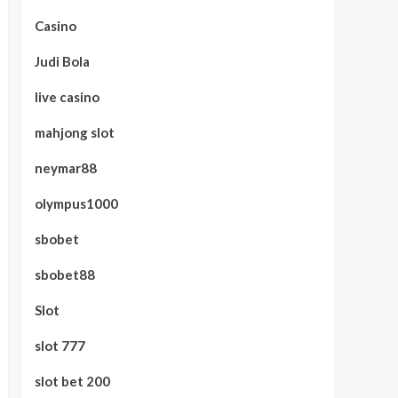
Casino
Judi Bola
live casino
mahjong slot
neymar88
olympus1000
sbobet
sbobet88
Slot
slot 777
slot bet 200