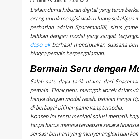
0
admin
June 15, 2025
Dalam dunia hiburan digital yang terus berk
orang untuk mengisi waktu luang sekaligus 
perhatian adalah Spaceman88, situs game
bahkan dengan modal yang sangat terjangk
depo 5k
berhasil menciptakan suasana per
hingga pemain berpengalaman.
Bermain Seru dengan Mo
Salah satu daya tarik utama dari Spacem
pemain. Tidak perlu merogoh kocek dalam-da
hanya dengan modal receh, bahkan hanya R
di berbagai pilihan game yang tersedia.
Konsep ini tentu menjadi solusi menarik bag
tanpa harus merasa terbebani secara finansia
sensasi bermain yang menyenangkan dan komp