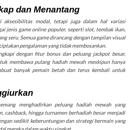
gkap dan Menantang
aksesibilitas modal, tetapi juga dalam hal variasi
i jenis game online populer, seperti slot, tembak ikan,
 yang seru. Semua game dirancang dengan tampilan visual
nciptakan pengalaman yang tidak membosankan.
gkapi dengan fitur bonus dan peluang jackpot besar,
ntuk membawa pulang hadiah mewah meskipun hanya
embuat banyak pemain betah dan terus kembali untuk
ggiurkan
memang menghadirkan peluang hadiah mewah yang
an, cashback, hingga turnamen berhadiah besar menjadi
Dengan sedikit keberuntungan dan strategi bermain yang
al mereka dalam waktu singkat.