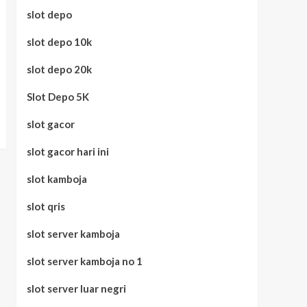
slot depo
slot depo 10k
slot depo 20k
Slot Depo 5K
slot gacor
slot gacor hari ini
slot kamboja
slot qris
slot server kamboja
slot server kamboja no 1
slot server luar negri