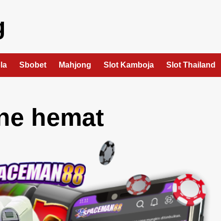
g
la
Sbobet
Mahjong
Slot Kamboja
Slot Thailand
ne hemat