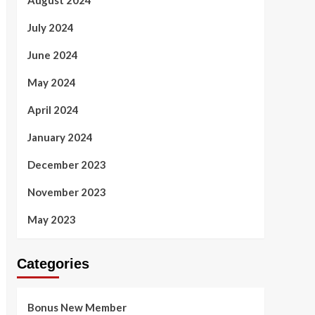
August 2024
July 2024
June 2024
May 2024
April 2024
January 2024
December 2023
November 2023
May 2023
Categories
Bonus New Member