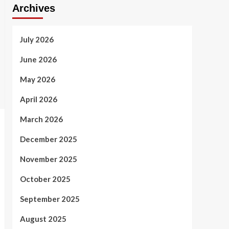
Archives
July 2026
June 2026
May 2026
April 2026
March 2026
December 2025
November 2025
October 2025
September 2025
August 2025