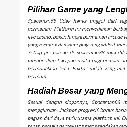
Pilihan Game yang Len
Spaceman88 tidak hanya unggul dari segi 
permainan. Platform ini menyediakan berbaga
live casino, poker, hingga permainan arcade
yang menarik dan gameplay yang adiktif, me
Setiap permainan di Spaceman88 juga dilen
memberikan harapan nyata bagi pemain u
bermodalkan kecil. Faktor inilah yang m
bermain.
Hadiah Besar yang Men
Sesuai dengan slogannya, Spaceman88 
menggiurkan. Jackpot progresif, bonus hari
bagian dari daya tarik utama platform ini. 
tepat, pemain berpeluang menggandakan mod