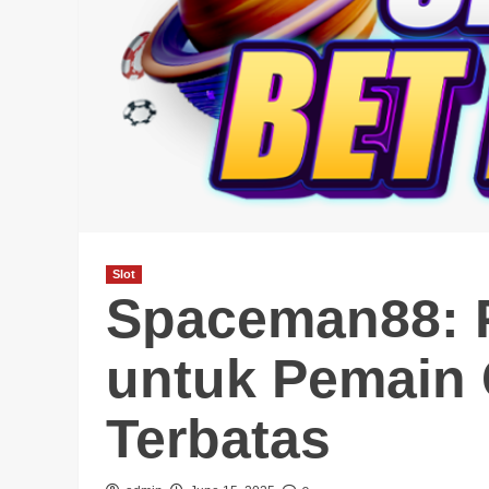
Slot
Spaceman88: P
untuk Pemain
Terbatas