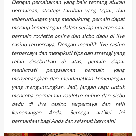
Dengan pemahaman yang baik tentang aturan
permainan, strategi taruhan yang tepat, dan
keberuntungan yang mendukung, pemain dapat
meraup kemenangan dalam setiap putaran saat
bermain roulette online dan sicbo dadu di live
casino terpercaya. Dengan memilih live casino
terpercaya dan mengikuti tips dan strategi yang
telah disebutkan di atas, pemain dapat
menikmati pengalaman bermain yang
menyenangkan dan mendapatkan kemenangan
yang menguntungkan. Jadi, jangan ragu untuk
mencoba permainan roulette online dan sicbo
dadu di live casino terpercaya dan raih
kemenangan Anda. Semoga artikel ini
bermanfaat bagi Anda dan selamat bermain!