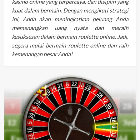
kasino online yang terpercaya, dan disiplin yang
kuat dalam bermain. Dengan mengikuti strategi
ini, Anda akan meningkatkan peluang Anda
memenangkan uang nyata dan meraih
kesuksesan dalam bermain roulette online. Jadi,
segera mulai bermain roulette online dan raih
kemenangan besar Anda!