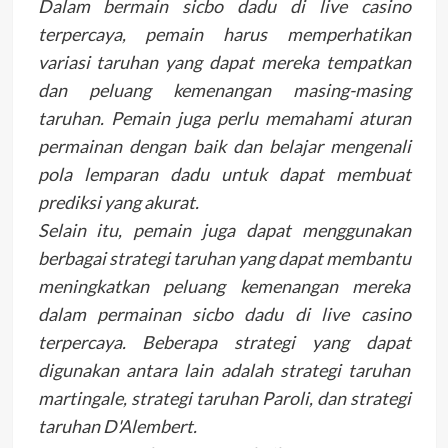
Dalam bermain sicbo dadu di live casino
terpercaya, pemain harus memperhatikan
variasi taruhan yang dapat mereka tempatkan
dan peluang kemenangan masing-masing
taruhan. Pemain juga perlu memahami aturan
permainan dengan baik dan belajar mengenali
pola lemparan dadu untuk dapat membuat
prediksi yang akurat.
Selain itu, pemain juga dapat menggunakan
berbagai strategi taruhan yang dapat membantu
meningkatkan peluang kemenangan mereka
dalam permainan sicbo dadu di live casino
terpercaya. Beberapa strategi yang dapat
digunakan antara lain adalah strategi taruhan
martingale, strategi taruhan Paroli, dan strategi
taruhan D'Alembert.