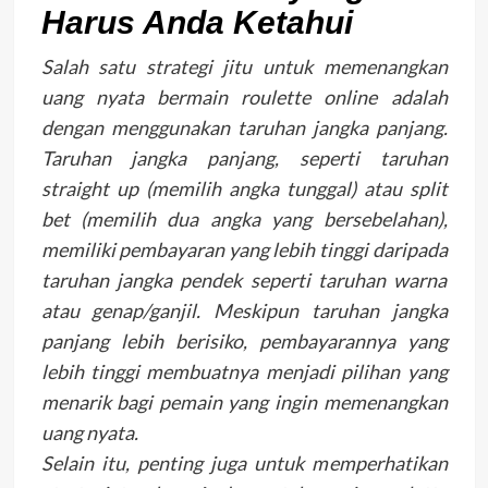
Harus Anda Ketahui
Salah satu strategi jitu untuk memenangkan
uang nyata bermain roulette online adalah
dengan menggunakan taruhan jangka panjang.
Taruhan jangka panjang, seperti taruhan
straight up (memilih angka tunggal) atau split
bet (memilih dua angka yang bersebelahan),
memiliki pembayaran yang lebih tinggi daripada
taruhan jangka pendek seperti taruhan warna
atau genap/ganjil. Meskipun taruhan jangka
panjang lebih berisiko, pembayarannya yang
lebih tinggi membuatnya menjadi pilihan yang
menarik bagi pemain yang ingin memenangkan
uang nyata.
Selain itu, penting juga untuk memperhatikan