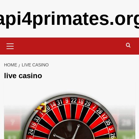
Skip
api4primates.or
to
content
Primary
Menu
HOME
LIVE CASINO
live casino