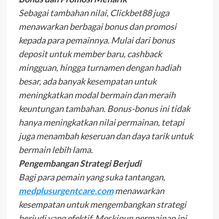
Sebagai tambahan nilai, Clickbet88 juga
menawarkan berbagai bonus dan promosi
kepada para pemainnya. Mulai dari bonus
deposit untuk member baru, cashback
mingguan, hingga turnamen dengan hadiah
besar, ada banyak kesempatan untuk
meningkatkan modal bermain dan meraih
keuntungan tambahan. Bonus-bonus ini tidak
hanya meningkatkan nilai permainan, tetapi
juga menambah keseruan dan daya tarik untuk
bermain lebih lama.
Pengembangan Strategi Berjudi
Bagi para pemain yang suka tantangan,
medplusurgentcare.com
menawarkan
kesempatan untuk mengembangkan strategi
berjudi yang efektif. Meskipun permainan ini