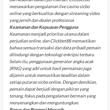
menawarkan pengalaman live casino sicbo
online yang berkualitas dengan streaming video
yang jernih dan dealer profesional.
Keamanan dan Kepuasan Pengguna
Keamanan menjadi prioritas utama dalam
perjudian online, dan Clickbet88 memastikan
bahwa semua transaksi dan data pribadi pemain
dilindungi dengan teknologi enkripsi terbaru.
Selain itu, penggunaan generator angka acak
(RNG) yang adil untuk hasil permainan juga
dijamin untuk memastikan keadilan dalam
setiap putaran sicbo online. Dengan demikian,
pemain dapat berjudi dengan pikiran yang
tenang, fokus pada pengalaman bermain yang
menyenangkan dan menguntungkan.
Bonus dan Promosi Menarik