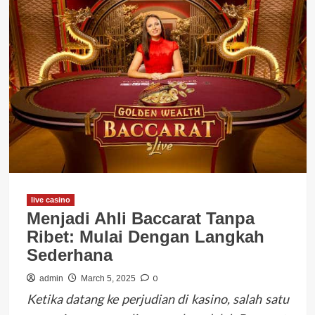
live casino
Menjadi Ahli Baccarat Tanpa
Ribet: Mulai Dengan Langkah
Sederhana
0
admin
March 5, 2025
Ketika datang ke perjudian di kasino, salah satu