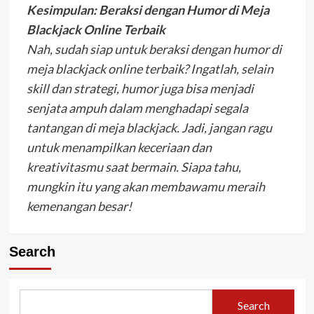
Kesimpulan: Beraksi dengan Humor di Meja
Blackjack Online Terbaik
Nah, sudah siap untuk beraksi dengan humor di
meja blackjack online terbaik? Ingatlah, selain
skill dan strategi, humor juga bisa menjadi
senjata ampuh dalam menghadapi segala
tantangan di meja blackjack. Jadi, jangan ragu
untuk menampilkan keceriaan dan
kreativitasmu saat bermain. Siapa tahu,
mungkin itu yang akan membawamu meraih
kemenangan besar!
Search
Search