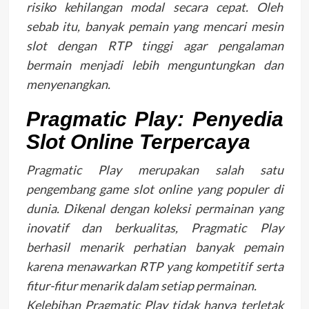
risiko kehilangan modal secara cepat. Oleh
sebab itu, banyak pemain yang mencari mesin
slot dengan RTP tinggi agar pengalaman
bermain menjadi lebih menguntungkan dan
menyenangkan.
Pragmatic Play: Penyedia
Slot Online Terpercaya
Pragmatic Play merupakan salah satu
pengembang game slot online yang populer di
dunia. Dikenal dengan koleksi permainan yang
inovatif dan berkualitas, Pragmatic Play
berhasil menarik perhatian banyak pemain
karena menawarkan RTP yang kompetitif serta
fitur-fitur menarik dalam setiap permainan.
Kelebihan Pragmatic Play tidak hanya terletak