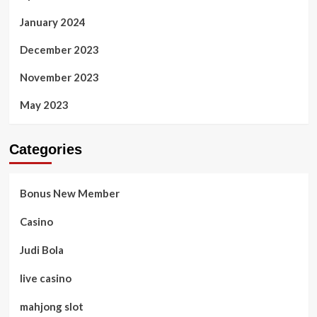
January 2024
December 2023
November 2023
May 2023
Categories
Bonus New Member
Casino
Judi Bola
live casino
mahjong slot