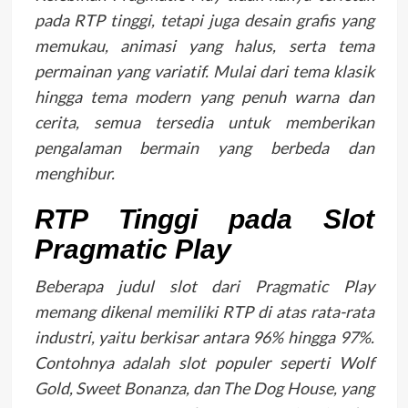
pada RTP tinggi, tetapi juga desain grafis yang
memukau, animasi yang halus, serta tema
permainan yang variatif. Mulai dari tema klasik
hingga tema modern yang penuh warna dan
cerita, semua tersedia untuk memberikan
pengalaman bermain yang berbeda dan
menghibur.
RTP Tinggi pada Slot
Pragmatic Play
Beberapa judul slot dari Pragmatic Play
memang dikenal memiliki RTP di atas rata-rata
industri, yaitu berkisar antara 96% hingga 97%.
Contohnya adalah slot populer seperti Wolf
Gold, Sweet Bonanza, dan The Dog House, yang