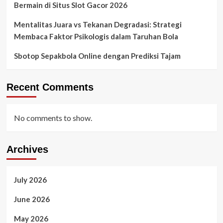
Bermain di Situs Slot Gacor 2026
Mentalitas Juara vs Tekanan Degradasi: Strategi
Membaca Faktor Psikologis dalam Taruhan Bola
Sbotop Sepakbola Online dengan Prediksi Tajam
Recent Comments
No comments to show.
Archives
July 2026
June 2026
May 2026