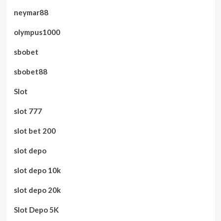
neymar88
olympus1000
sbobet
sbobet88
Slot
slot 777
slot bet 200
slot depo
slot depo 10k
slot depo 20k
Slot Depo 5K