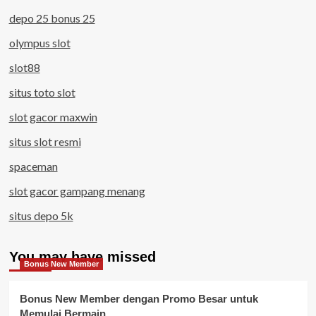
depo 25 bonus 25
olympus slot
slot88
situs toto slot
slot gacor maxwin
situs slot resmi
spaceman
slot gacor gampang menang
situs depo 5k
You may have missed
Bonus New Member
Bonus New Member dengan Promo Besar untuk
Memulai Bermain