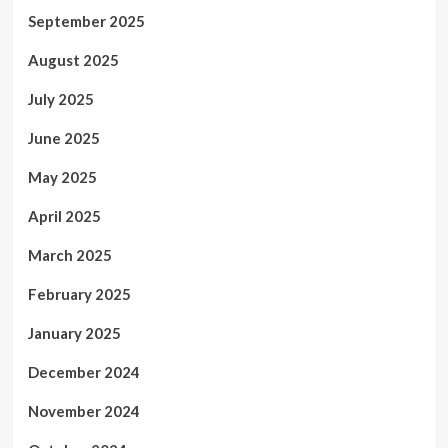
September 2025
August 2025
July 2025
June 2025
May 2025
April 2025
March 2025
February 2025
January 2025
December 2024
November 2024