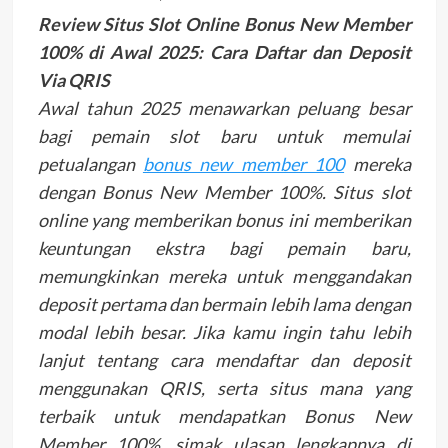
Review Situs Slot Online Bonus New Member
100% di Awal 2025: Cara Daftar dan Deposit
Via QRIS
Awal tahun 2025 menawarkan peluang besar
bagi pemain slot baru untuk memulai
petualangan
bonus new member 100
mereka
dengan
Bonus New Member 100%
. Situs slot
online yang memberikan bonus ini memberikan
keuntungan ekstra bagi pemain baru,
memungkinkan mereka untuk menggandakan
deposit pertama dan bermain lebih lama dengan
modal lebih besar. Jika kamu ingin tahu lebih
lanjut tentang cara mendaftar dan deposit
menggunakan QRIS, serta situs mana yang
terbaik untuk mendapatkan
Bonus New
Member 100%
, simak ulasan lengkapnya di