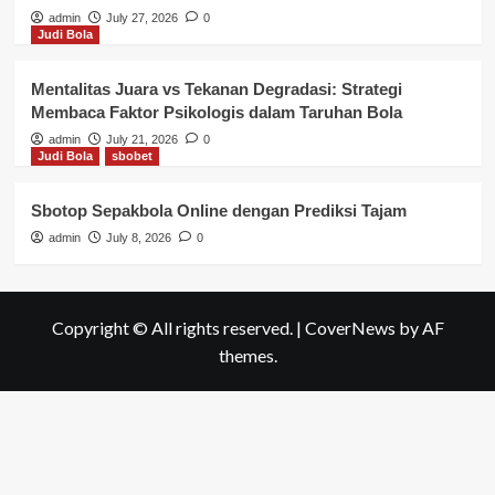
admin
July 27, 2026
0
Judi Bola
Mentalitas Juara vs Tekanan Degradasi: Strategi
Membaca Faktor Psikologis dalam Taruhan Bola
admin
July 21, 2026
0
Judi Bola
sbobet
Sbotop Sepakbola Online dengan Prediksi Tajam
admin
July 8, 2026
0
Copyright © All rights reserved.
|
CoverNews
by AF
themes.