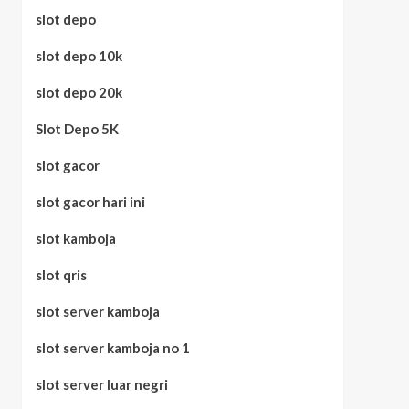
slot depo
slot depo 10k
slot depo 20k
Slot Depo 5K
slot gacor
slot gacor hari ini
slot kamboja
slot qris
slot server kamboja
slot server kamboja no 1
slot server luar negri