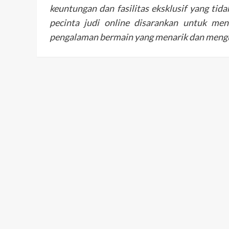
keuntungan dan fasilitas eksklusif yang tida
pecinta judi online disarankan untuk me
pengalaman bermain yang menarik dan meng