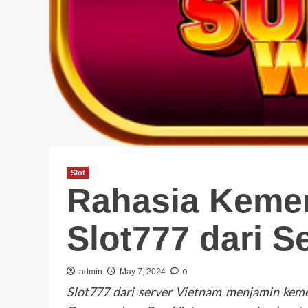
Slot
Rahasia Keme
Slot777 dari S
0
admin
May 7, 2024
Slot777 dari server Vietnam menjamin ke