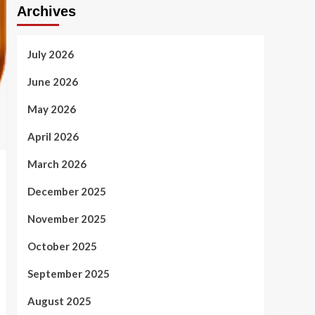
Archives
July 2026
June 2026
May 2026
April 2026
March 2026
December 2025
November 2025
October 2025
September 2025
August 2025