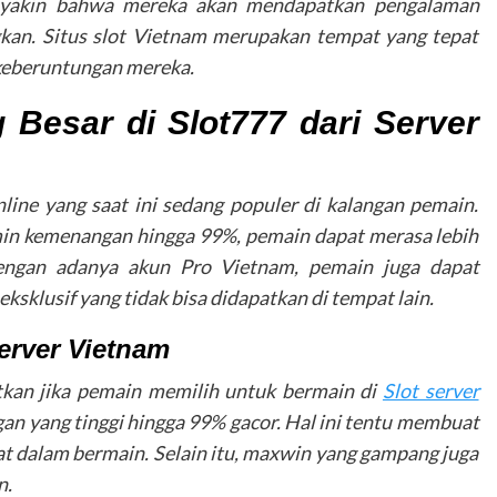
 yakin bahwa mereka akan mendapatkan pengalaman
kan. Situs slot Vietnam merupakan tempat yang tepat
 keberuntungan mereka.
 Besar di Slot777 dari Server
line yang saat ini sedang populer di kalangan pemain.
in kemenangan hingga 99%, pemain dapat merasa lebih
 dengan adanya akun Pro Vietnam, pemain juga dapat
ksklusif yang tidak bisa didapatkan di tempat lain.
erver Vietnam
tkan jika pemain memilih untuk bermain di
Slot server
n yang tinggi hingga 99% gacor. Hal ini tentu membuat
t dalam bermain. Selain itu, maxwin yang gampang juga
n.