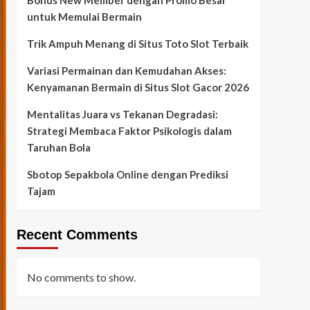
Bonus New Member dengan Promo Besar
untuk Memulai Bermain
Trik Ampuh Menang di Situs Toto Slot Terbaik
Variasi Permainan dan Kemudahan Akses:
Kenyamanan Bermain di Situs Slot Gacor 2026
Mentalitas Juara vs Tekanan Degradasi:
Strategi Membaca Faktor Psikologis dalam
Taruhan Bola
Sbotop Sepakbola Online dengan Prediksi
Tajam
Recent Comments
No comments to show.