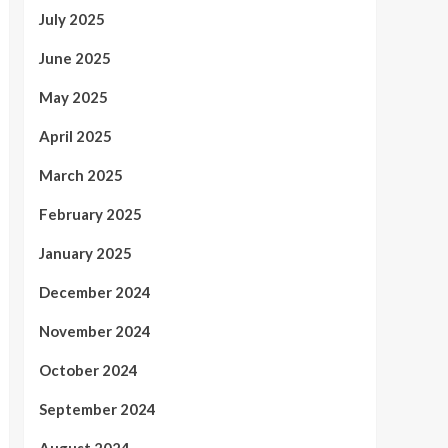
July 2025
June 2025
May 2025
April 2025
March 2025
February 2025
January 2025
December 2024
November 2024
October 2024
September 2024