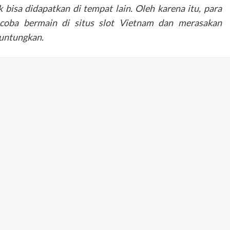
k bisa didapatkan di tempat lain. Oleh karena itu, para
ncoba bermain di situs slot Vietnam dan merasakan
untungkan.