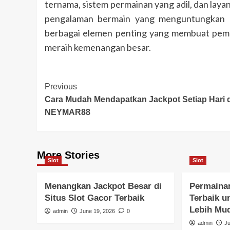
ternama, sistem permainan yang adil, dan lay
pengalaman bermain yang menguntungkan
berbagai elemen penting yang membuat pema
meraih kemenangan besar.
Post
Previous
Cara Mudah Mendapatkan Jackpot Setiap Hari d
Navigation
NEYMAR88
More Stories
Slot
Slot
Menangkan Jackpot Besar di
Permainan
Situs Slot Gacor Terbaik
Terbaik 
Lebih Mu
admin
June 19, 2026
0
admin
Ju