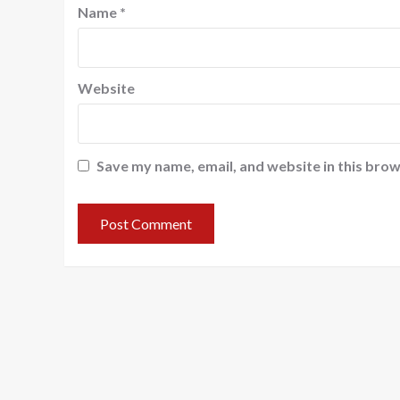
Name
*
Website
Save my name, email, and website in this brow