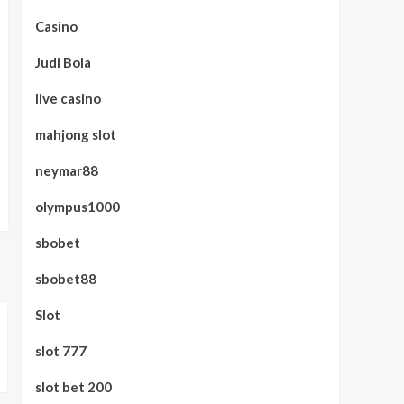
Casino
Judi Bola
live casino
mahjong slot
neymar88
olympus1000
sbobet
sbobet88
Slot
slot 777
slot bet 200