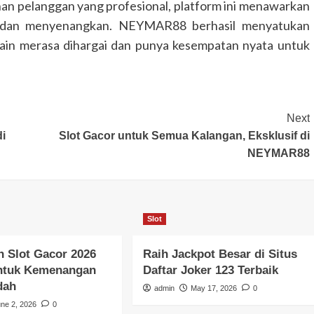
anan pelanggan yang profesional, platform ini menawarkan
 dan menyenangkan. NEYMAR88 berhasil menyatukan
in merasa dihargai dan punya kesempatan nyata untuk
Next
i
Slot Gacor untuk Semua Kalangan, Eksklusif di
NEYMAR88
Slot
 Slot Gacor 2026
Raih Jackpot Besar di Situs
untuk Kemenangan
Daftar Joker 123 Terbaik
dah
admin
May 17, 2026
0
ne 2, 2026
0