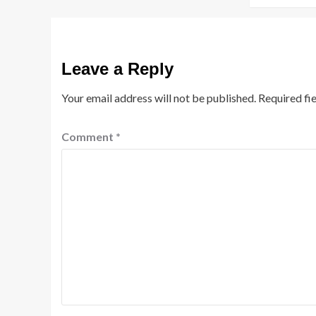
Leave a Reply
Your email address will not be published.
Required fi
Comment
*