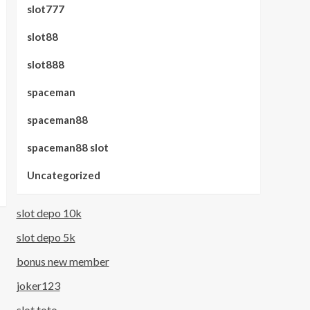
slot777
slot88
slot888
spaceman
spaceman88
spaceman88 slot
Uncategorized
slot depo 10k
slot depo 5k
bonus new member
joker123
slot toto