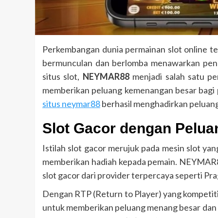
Perkembangan dunia permainan slot online t
bermunculan dan berlomba menawarkan penga
situs slot,
NEYMAR88
menjadi salah satu pe
memberikan peluang kemenangan besar bagi p
situs neymar88
berhasil menghadirkan peluang 
Slot Gacor dengan Pelua
Istilah slot gacor merujuk pada mesin slot ya
memberikan hadiah kepada pemain. NEYMAR88
slot gacor dari provider terpercaya seperti P
Dengan RTP (Return to Player) yang kompetiti
untuk memberikan peluang menang besar dan ko