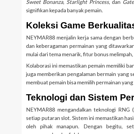
Sweet Bonanza
,
Starlight Princess
, dan
Gate
signifikan kepada banyak pemain.
Koleksi Game Berkualitas
NEYMAR88 menjalin kerja sama dengan berba
dan keberagaman permainan yang ditawarkan.
mulai dari tema menarik, fitur bonus melimpah, 
Kolaborasi ini memastikan pemain memiliki ba
juga memberikan pengalaman bermain yang se
membuat pemain bisa memilih permainan yang p
Teknologi dan Sistem Pe
NEYMAR88 mengandalkan teknologi RNG (R
setiap putaran slot. Sistem ini memastikan has
oleh pihak manapun. Dengan begitu, se