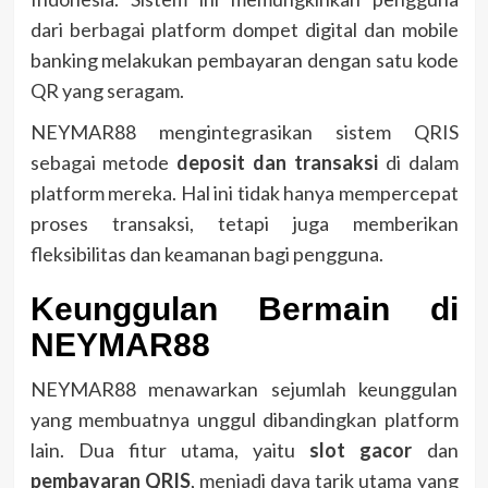
dari berbagai platform dompet digital dan mobile
banking melakukan pembayaran dengan satu kode
QR yang seragam.
NEYMAR88 mengintegrasikan sistem QRIS
sebagai metode
deposit dan transaksi
di dalam
platform mereka. Hal ini tidak hanya mempercepat
proses transaksi, tetapi juga memberikan
fleksibilitas dan keamanan bagi pengguna.
Keunggulan Bermain di
NEYMAR88
NEYMAR88 menawarkan sejumlah keunggulan
yang membuatnya unggul dibandingkan platform
lain. Dua fitur utama, yaitu
slot gacor
dan
pembayaran QRIS
, menjadi daya tarik utama yang