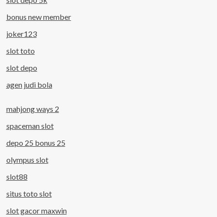
bonus new member
joker123
slot toto
slot depo
agen judi bola
mahjong ways 2
spaceman slot
depo 25 bonus 25
olympus slot
slot88
situs toto slot
slot gacor maxwin