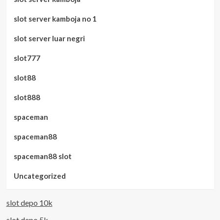
slot server kamboja no 1
slot server luar negri
slot777
slot88
slot888
spaceman
spaceman88
spaceman88 slot
Uncategorized
slot depo 10k
slot depo 5k