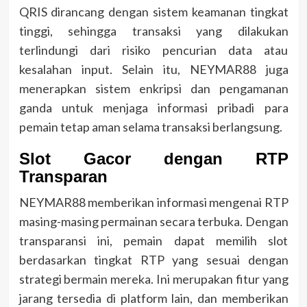
QRIS dirancang dengan sistem keamanan tingkat
tinggi, sehingga transaksi yang dilakukan
terlindungi dari risiko pencurian data atau
kesalahan input. Selain itu, NEYMAR88 juga
menerapkan sistem enkripsi dan pengamanan
ganda untuk menjaga informasi pribadi para
pemain tetap aman selama transaksi berlangsung.
Slot Gacor dengan RTP
Transparan
NEYMAR88 memberikan informasi mengenai RTP
masing-masing permainan secara terbuka. Dengan
transparansi ini, pemain dapat memilih slot
berdasarkan tingkat RTP yang sesuai dengan
strategi bermain mereka. Ini merupakan fitur yang
jarang tersedia di platform lain, dan memberikan