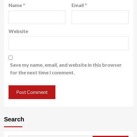
Name
*
Email
*
Website
Save my name, email, and website in this browser
for the next time I comment.
Search