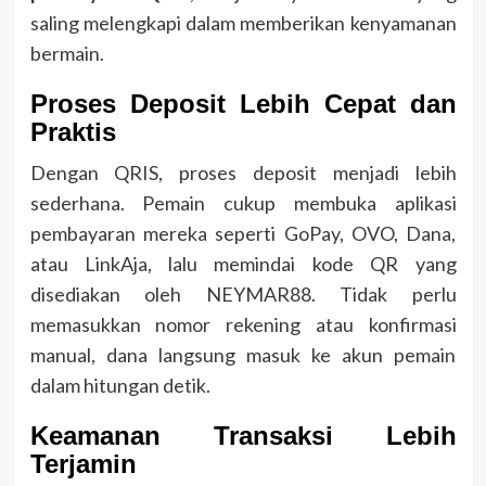
saling melengkapi dalam memberikan kenyamanan
bermain.
Proses Deposit Lebih Cepat dan
Praktis
Dengan QRIS, proses deposit menjadi lebih
sederhana. Pemain cukup membuka aplikasi
pembayaran mereka seperti GoPay, OVO, Dana,
atau LinkAja, lalu memindai kode QR yang
disediakan oleh NEYMAR88. Tidak perlu
memasukkan nomor rekening atau konfirmasi
manual, dana langsung masuk ke akun pemain
dalam hitungan detik.
Keamanan Transaksi Lebih
Terjamin