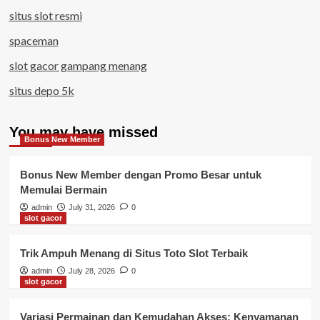
situs slot resmi
spaceman
slot gacor gampang menang
situs depo 5k
You may have missed
Bonus New Member
Bonus New Member dengan Promo Besar untuk
Memulai Bermain
admin
July 31, 2026
0
slot gacor
Trik Ampuh Menang di Situs Toto Slot Terbaik
admin
July 28, 2026
0
slot gacor
Variasi Permainan dan Kemudahan Akses: Kenyamanan