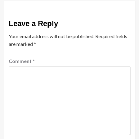
Leave a Reply
Your email address will not be published.
Required fields
are marked
*
Comment
*