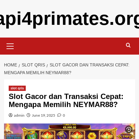
Skip
api4primates.or
to
content
Primary
Menu
HOME
SLOT QRIS
SLOT GACOR DAN TRANSAKSI CEPAT:
MENGAPA MEMILIH NEYMAR88?
slot qris
Slot Gacor dan Transaksi Cepat:
Mengapa Memilih NEYMAR88?
admin
June 19, 2025
0