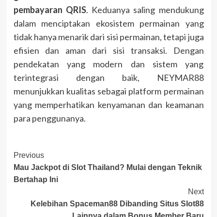
pembayaran QRIS
. Keduanya saling mendukung
dalam menciptakan ekosistem permainan yang
tidak hanya menarik dari sisi permainan, tetapi juga
efisien dan aman dari sisi transaksi. Dengan
pendekatan yang modern dan sistem yang
terintegrasi dengan baik, NEYMAR88
menunjukkan kualitas sebagai platform permainan
yang memperhatikan kenyamanan dan keamanan
para penggunanya.
Post
Previous
Mau Jackpot di Slot Thailand? Mulai dengan Teknik
Navigation
Bertahap Ini
Next
Kelebihan Spaceman88 Dibanding Situs Slot88
Lainnya dalam Bonus Member Baru