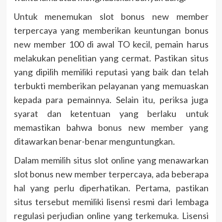
Untuk menemukan slot bonus new member
terpercaya yang memberikan keuntungan bonus
new member 100 di awal TO kecil, pemain harus
melakukan penelitian yang cermat. Pastikan situs
yang dipilih memiliki reputasi yang baik dan telah
terbukti memberikan pelayanan yang memuaskan
kepada para pemainnya. Selain itu, periksa juga
syarat dan ketentuan yang berlaku untuk
memastikan bahwa bonus new member yang
ditawarkan benar-benar menguntungkan.
Dalam memilih situs slot online yang menawarkan
slot bonus new member terpercaya, ada beberapa
hal yang perlu diperhatikan. Pertama, pastikan
situs tersebut memiliki lisensi resmi dari lembaga
regulasi perjudian online yang terkemuka. Lisensi