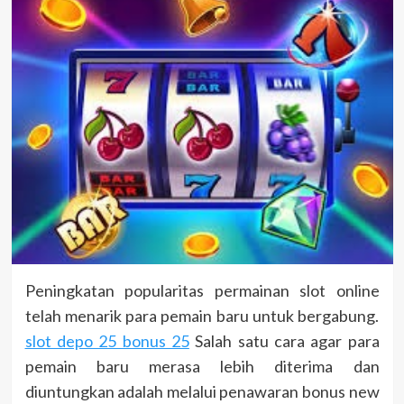
Peningkatan popularitas permainan slot online
telah menarik para pemain baru untuk bergabung.
slot depo 25 bonus 25
Salah satu cara agar para
pemain baru merasa lebih diterima dan
diuntungkan adalah melalui penawaran bonus new