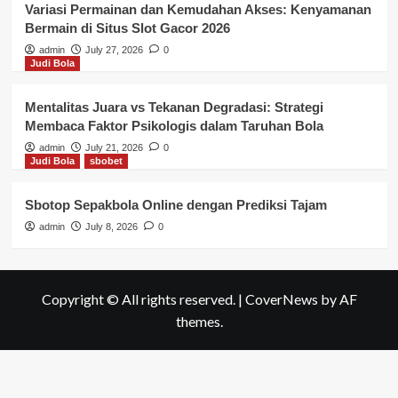
Variasi Permainan dan Kemudahan Akses: Kenyamanan
Bermain di Situs Slot Gacor 2026
admin
July 27, 2026
0
Judi Bola
Mentalitas Juara vs Tekanan Degradasi: Strategi
Membaca Faktor Psikologis dalam Taruhan Bola
admin
July 21, 2026
0
Judi Bola
sbobet
Sbotop Sepakbola Online dengan Prediksi Tajam
admin
July 8, 2026
0
Copyright © All rights reserved.
|
CoverNews
by AF
themes.