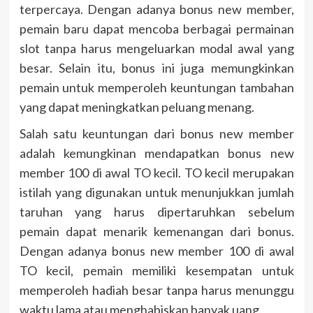
terpercaya. Dengan adanya bonus new member,
pemain baru dapat mencoba berbagai permainan
slot tanpa harus mengeluarkan modal awal yang
besar. Selain itu, bonus ini juga memungkinkan
pemain untuk memperoleh keuntungan tambahan
yang dapat meningkatkan peluang menang.
Salah satu keuntungan dari bonus new member
adalah kemungkinan mendapatkan bonus new
member 100 di awal TO kecil. TO kecil merupakan
istilah yang digunakan untuk menunjukkan jumlah
taruhan yang harus dipertaruhkan sebelum
pemain dapat menarik kemenangan dari bonus.
Dengan adanya bonus new member 100 di awal
TO kecil, pemain memiliki kesempatan untuk
memperoleh hadiah besar tanpa harus menunggu
waktu lama atau menghabiskan banyak uang.