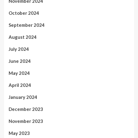
November 2024
October 2024
September 2024
August 2024
July 2024
June 2024
May 2024
April 2024
January 2024
December 2023
November 2023
May 2023