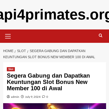
Skip
api4primates.or
to
content
Primary
Menu
HOME
SLOT
SEGERA GABUNG DAN DAPATKAN
KEUNTUNGAN SLOT BONUS NEW MEMBER 100 DI AWAL
Slot
Segera Gabung dan Dapatkan
Keuntungan Slot Bonus New
Member 100 di Awal
admin
July 9, 2024
0