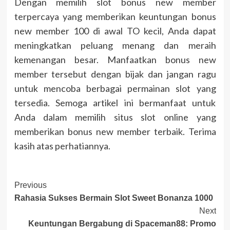
Dengan memilih slot bonus new member
terpercaya yang memberikan keuntungan bonus
new member 100 di awal TO kecil, Anda dapat
meningkatkan peluang menang dan meraih
kemenangan besar. Manfaatkan bonus new
member tersebut dengan bijak dan jangan ragu
untuk mencoba berbagai permainan slot yang
tersedia. Semoga artikel ini bermanfaat untuk
Anda dalam memilih situs slot online yang
memberikan bonus new member terbaik. Terima
kasih atas perhatiannya.
Post
Previous
Rahasia Sukses Bermain Slot Sweet Bonanza 1000
Navigation
Next
Keuntungan Bergabung di Spaceman88: Promo