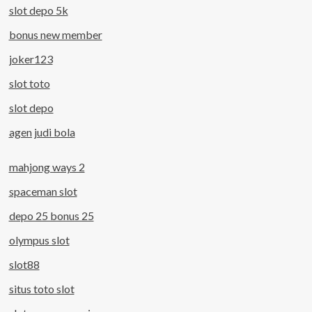
slot depo 5k
bonus new member
joker123
slot toto
slot depo
agen judi bola
mahjong ways 2
spaceman slot
depo 25 bonus 25
olympus slot
slot88
situs toto slot