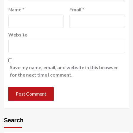
Name
*
Email
*
Website
Save my name, email, and website in this browser
for the next time I comment.
Search