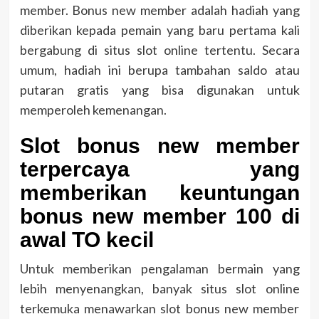
member. Bonus new member adalah hadiah yang
diberikan kepada pemain yang baru pertama kali
bergabung di situs slot online tertentu. Secara
umum, hadiah ini berupa tambahan saldo atau
putaran gratis yang bisa digunakan untuk
memperoleh kemenangan.
Slot bonus new member
terpercaya yang
memberikan keuntungan
bonus new member 100 di
awal TO kecil
Untuk memberikan pengalaman bermain yang
lebih menyenangkan, banyak situs slot online
terkemuka menawarkan slot bonus new member