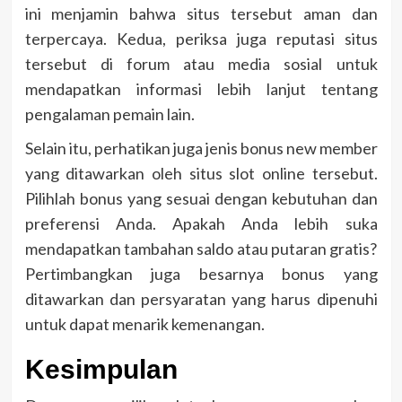
ini menjamin bahwa situs tersebut aman dan
terpercaya. Kedua, periksa juga reputasi situs
tersebut di forum atau media sosial untuk
mendapatkan informasi lebih lanjut tentang
pengalaman pemain lain.
Selain itu, perhatikan juga jenis bonus new member
yang ditawarkan oleh situs slot online tersebut.
Pilihlah bonus yang sesuai dengan kebutuhan dan
preferensi Anda. Apakah Anda lebih suka
mendapatkan tambahan saldo atau putaran gratis?
Pertimbangkan juga besarnya bonus yang
ditawarkan dan persyaratan yang harus dipenuhi
untuk dapat menarik kemenangan.
Kesimpulan