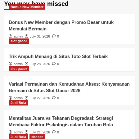
You may have missed
Bonus New Member
Bonus New Member dengan Promo Besar untuk
Memulai Bermain
admin
July 31, 2026
0
slot gacor
Trik Ampuh Menang di Situs Toto Slot Terbaik
admin
July 28, 2026
0
slot gacor
Variasi Permainan dan Kemudahan Akses: Kenyamanan
Bermain di Situs Slot Gacor 2026
admin
July 27, 2026
0
Judi Bola
Mentalitas Juara vs Tekanan Degradasi: Strategi
Membaca Faktor Psikologis dalam Taruhan Bola
admin
July 21, 2026
0
Judi Bola
sbobet