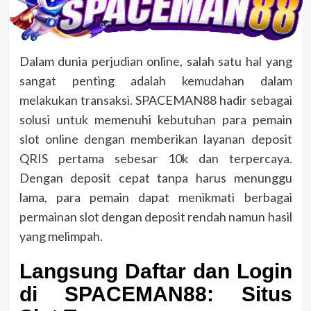
Dalam dunia perjudian online, salah satu hal yang
sangat penting adalah kemudahan dalam
melakukan transaksi. SPACEMAN88 hadir sebagai
solusi untuk memenuhi kebutuhan para pemain
slot online dengan memberikan layanan deposit
QRIS pertama sebesar 10k dan terpercaya.
Dengan deposit cepat tanpa harus menunggu
lama, para pemain dapat menikmati berbagai
permainan slot dengan deposit rendah namun hasil
yang melimpah.
Langsung Daftar dan Login
di SPACEMAN88: Situs