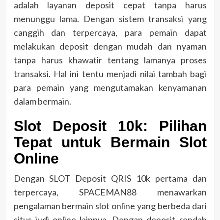
adalah layanan deposit cepat tanpa harus
menunggu lama. Dengan sistem transaksi yang
canggih dan terpercaya, para pemain dapat
melakukan deposit dengan mudah dan nyaman
tanpa harus khawatir tentang lamanya proses
transaksi. Hal ini tentu menjadi nilai tambah bagi
para pemain yang mengutamakan kenyamanan
dalam bermain.
Slot Deposit 10k: Pilihan
Tepat untuk Bermain Slot
Online
Dengan SLOT Deposit QRIS 10k pertama dan
terpercaya, SPACEMAN88 menawarkan
pengalaman bermain slot online yang berbeda dari
situs judi online lainnya. Dengan deposit rendah