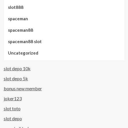
slot888
spaceman
spaceman88
spaceman88 slot
Uncategorized
slot depo 10k
slot depo 5k
bonus new member
joker123
slot toto
slot depo