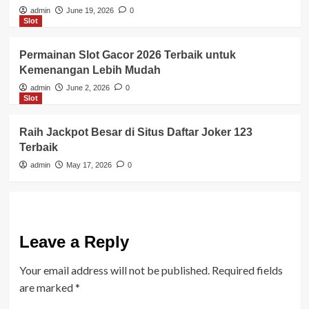
admin
June 19, 2026
0
Slot
Permainan Slot Gacor 2026 Terbaik untuk
Kemenangan Lebih Mudah
admin
June 2, 2026
0
Slot
Raih Jackpot Besar di Situs Daftar Joker 123
Terbaik
admin
May 17, 2026
0
Leave a Reply
Your email address will not be published.
Required fields
are marked
*