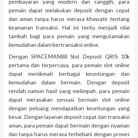
pembayaran yang modern dan canggih, para
pemain dapat melakukan deposit dengan cepat
dan aman tanpa harus merasa khawatir tentang
keamanan transaksi. Hal ini tentu menjadi nilai
tambah bagi para pemain yang mengutamakan
kemudahan dalam bertransaksi online.
Dengan SPACEMAN88 Slot Deposit QRIS 10k
pertama dan terpercaya, para pemain slot online
dapat menikmati berbagai keuntungan dan
kemudahan dalam bermain. Dengan deposit
rendah namun hasil yang melimpah, para pemain
dapat merasakan sensasi bermain slot online
dengan peluang mendapatkan keuntungan yang
besar. Dengan layanan deposit cepat dan transaksi
aman, para pemain dapat bermain dengan nyaman
dan tanpa harus merasa terbebani dengan proses