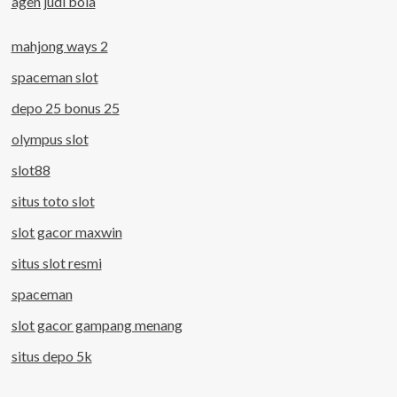
agen judi bola
mahjong ways 2
spaceman slot
depo 25 bonus 25
olympus slot
slot88
situs toto slot
slot gacor maxwin
situs slot resmi
spaceman
slot gacor gampang menang
situs depo 5k