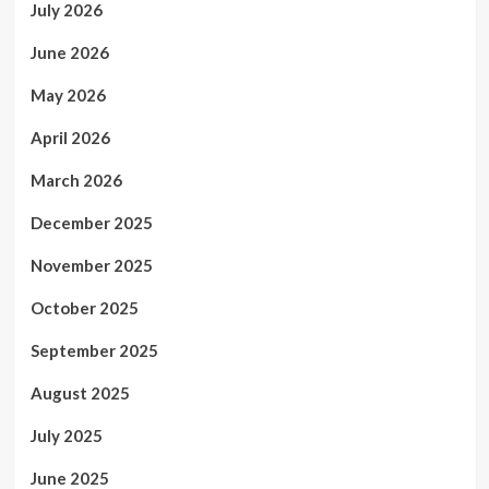
July 2026
June 2026
May 2026
April 2026
March 2026
December 2025
November 2025
October 2025
September 2025
August 2025
July 2025
June 2025