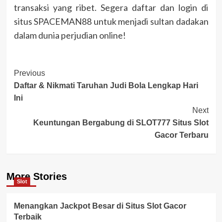
transaksi yang ribet. Segera daftar dan login di
situs SPACEMAN88 untuk menjadi sultan dadakan
dalam dunia perjudian online!
Post
Previous
Daftar & Nikmati Taruhan Judi Bola Lengkap Hari
Navigation
Ini
Next
Keuntungan Bergabung di SLOT777 Situs Slot
Gacor Terbaru
More Stories
Slot
Menangkan Jackpot Besar di Situs Slot Gacor
Terbaik