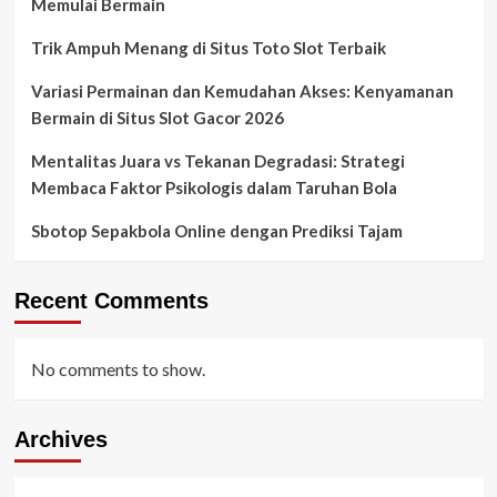
Memulai Bermain
Trik Ampuh Menang di Situs Toto Slot Terbaik
Variasi Permainan dan Kemudahan Akses: Kenyamanan
Bermain di Situs Slot Gacor 2026
Mentalitas Juara vs Tekanan Degradasi: Strategi
Membaca Faktor Psikologis dalam Taruhan Bola
Sbotop Sepakbola Online dengan Prediksi Tajam
Recent Comments
No comments to show.
Archives