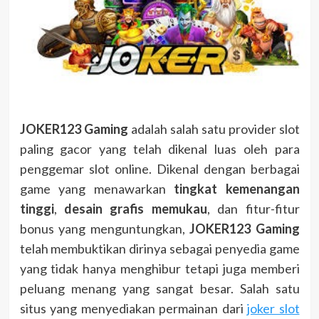
JOKER123 Gaming
adalah salah satu provider slot
paling gacor yang telah dikenal luas oleh para
penggemar slot online. Dikenal dengan berbagai
game yang menawarkan
tingkat kemenangan
tinggi
,
desain grafis memukau
, dan fitur-fitur
bonus yang menguntungkan,
JOKER123 Gaming
telah membuktikan dirinya sebagai penyedia game
yang tidak hanya menghibur tetapi juga memberi
peluang menang yang sangat besar. Salah satu
situs yang menyediakan permainan dari
joker slot