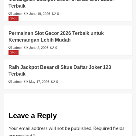
Terbaik
admin
June 19, 2026
0
Slot
Permainan Slot Gacor 2026 Terbaik untuk
Kemenangan Lebih Mudah
admin
June 2, 2026
0
Slot
Raih Jackpot Besar di Situs Daftar Joker 123
Terbaik
admin
May 17, 2026
0
Leave a Reply
Your email address will not be published.
Required fields
are marked
*