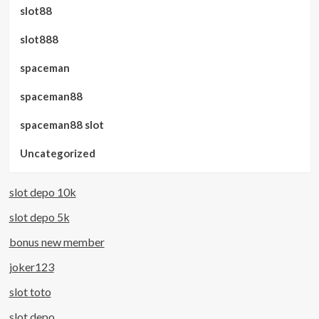
slot88
slot888
spaceman
spaceman88
spaceman88 slot
Uncategorized
slot depo 10k
slot depo 5k
bonus new member
joker123
slot toto
slot depo