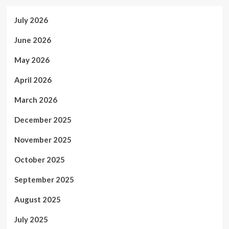
July 2026
June 2026
May 2026
April 2026
March 2026
December 2025
November 2025
October 2025
September 2025
August 2025
July 2025