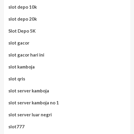
slot depo 10k
slot depo 20k
Slot Depo 5K
slot gacor
slot gacor hari ini
slot kamboja
slot qris
slot server kamboja
slot server kamboja no 1
slot server luar negri
slot777