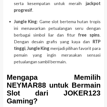
serta kesempatan untuk meraih
jackpot
progresif
.
Jungle King
: Game slot bertema hutan tropis
ini menawarkan petualangan seru dengan
berbagai simbol liar dan fitur
free spins
.
Dengan desain grafis yang kaya dan
RTP
tinggi
,
Jungle King
menjadi pilihan favorit para
pemain yang ingin merasakan sensasi
petualangan sambil bermain.
Mengapa Memilih
NEYMAR88 untuk Bermain
Slot dari JOKER123
Gaming?