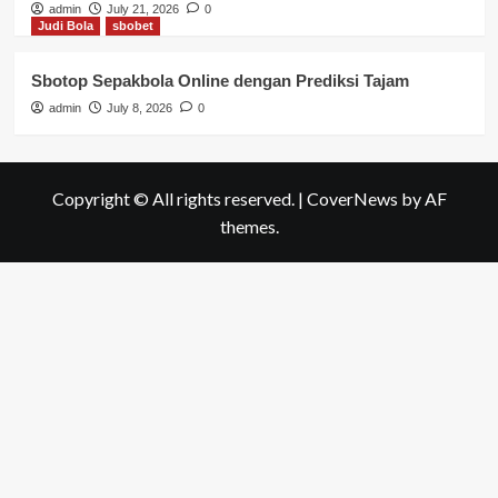
admin
July 21, 2026
0
Judi Bola
sbobet
Sbotop Sepakbola Online dengan Prediksi Tajam
admin
July 8, 2026
0
Copyright © All rights reserved.
|
CoverNews
by AF
themes.