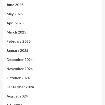
June 2025
May 2025
April 2025
March 2025
February 2025
January 2025
December 2024
November 2024
October 2024
September 2024
August 2024