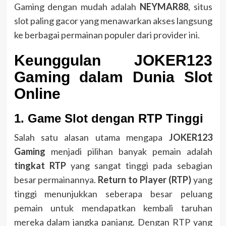
Gaming dengan mudah adalah
NEYMAR88
, situs
slot paling gacor yang menawarkan akses langsung
ke berbagai permainan populer dari provider ini.
Keunggulan JOKER123
Gaming dalam Dunia Slot
Online
1.
Game Slot dengan RTP Tinggi
Salah satu alasan utama mengapa
JOKER123
Gaming
menjadi pilihan banyak pemain adalah
tingkat RTP
yang sangat tinggi pada sebagian
besar permainannya.
Return to Player (RTP)
yang
tinggi menunjukkan seberapa besar peluang
pemain untuk mendapatkan kembali taruhan
mereka dalam jangka panjang. Dengan RTP yang