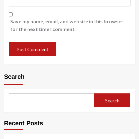
Save my name, email, and website in this browser
for the next time I comment.
Search
Search
Recent Posts