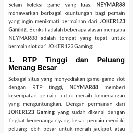
Selain koleksi game yang luas,
NEYMAR88
menawarkan berbagai keuntungan bagi pemain
yang ingin menikmati permainan dari
JOKER123
Gaming
. Berikut adalah beberapa alasan mengapa
NEYMAR88 adalah tempat yang tepat untuk
bermain slot dari JOKER123 Gaming:
1.
RTP Tinggi dan Peluang
Menang Besar
Sebagai situs yang menyediakan game-game slot
dengan RTP tinggi,
NEYMAR88
memberi
kesempatan pemain untuk meraih kemenangan
yang menguntungkan. Dengan permainan dari
JOKER123 Gaming
yang sudah dikenal dengan
tingkat kemenangan yang besar, pemain memiliki
peluang lebih besar untuk meraih
jackpot
atau