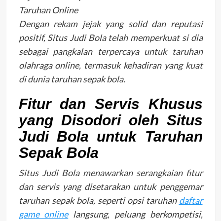
Taruhan Online
Dengan rekam jejak yang solid dan reputasi
positif, Situs Judi Bola telah memperkuat si dia
sebagai pangkalan terpercaya untuk taruhan
olahraga online, termasuk kehadiran yang kuat
di dunia taruhan sepak bola.
Fitur dan Servis Khusus
yang Disodori oleh Situs
Judi Bola untuk Taruhan
Sepak Bola
Situs Judi Bola menawarkan serangkaian fitur
dan servis yang disetarakan untuk penggemar
taruhan sepak bola, seperti opsi taruhan
daftar
game online
langsung, peluang berkompetisi,