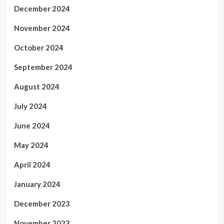
December 2024
November 2024
October 2024
September 2024
August 2024
July 2024
June 2024
May 2024
April 2024
January 2024
December 2023
November 2023