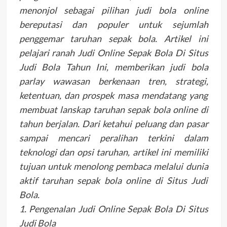
menonjol sebagai pilihan judi bola online
bereputasi dan populer untuk sejumlah
penggemar taruhan sepak bola. Artikel ini
pelajari ranah Judi Online Sepak Bola Di Situs
Judi Bola Tahun Ini, memberikan judi bola
parlay wawasan berkenaan tren, strategi,
ketentuan, dan prospek masa mendatang yang
membuat lanskap taruhan sepak bola online di
tahun berjalan. Dari ketahui peluang dan pasar
sampai mencari peralihan terkini dalam
teknologi dan opsi taruhan, artikel ini memiliki
tujuan untuk menolong pembaca melalui dunia
aktif taruhan sepak bola online di Situs Judi
Bola.
1. Pengenalan Judi Online Sepak Bola Di Situs
Judi Bola