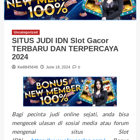
Uncategorized
SITUS JUDI IDN Slot Gacor
TERBARU DAN TERPERCAYA
2024
0
Kw8845646
June 18, 2024
Bagi pecinta judi online sejati, anda bisa
mengecek ulasan di sosial media atau forum
mengenai situs Slot