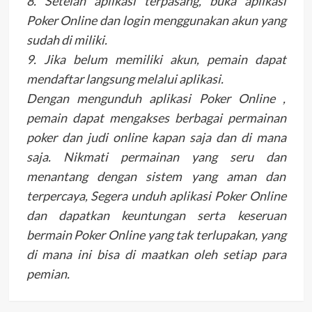
8. Setelah aplikasi terpasang, buka aplikasi
Poker Online dan login menggunakan akun yang
sudah di miliki.
9. Jika belum memiliki akun, pemain dapat
mendaftar langsung melalui aplikasi.
Dengan mengunduh aplikasi Poker Online ,
pemain dapat mengakses berbagai permainan
poker dan judi online kapan saja dan di mana
saja. Nikmati permainan yang seru dan
menantang dengan sistem yang aman dan
terpercaya, Segera unduh aplikasi Poker Online
dan dapatkan keuntungan serta keseruan
bermain Poker Online yang tak terlupakan, yang
di mana ini bisa di maatkan oleh setiap para
pemian.