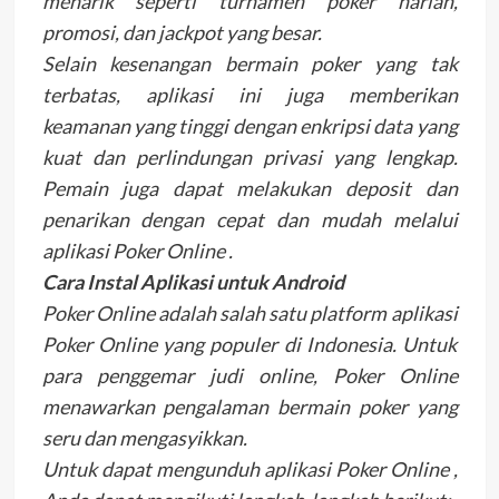
menarik seperti turnamen poker harian,
promosi, dan jackpot yang besar.
Selain kesenangan bermain poker yang tak
terbatas, aplikasi ini juga memberikan
keamanan yang tinggi dengan enkripsi data yang
kuat dan perlindungan privasi yang lengkap.
Pemain juga dapat melakukan deposit dan
penarikan dengan cepat dan mudah melalui
aplikasi Poker Online .
Cara Instal Aplikasi untuk Android
Poker Online adalah salah satu platform aplikasi
Poker Online yang populer di Indonesia. Untuk
para penggemar judi online, Poker Online
menawarkan pengalaman bermain poker yang
seru dan mengasyikkan.
Untuk dapat mengunduh aplikasi Poker Online ,