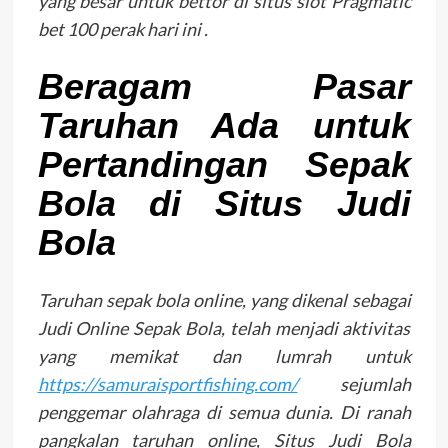
yang besar untuk bettor di situs slot Pragmatic
bet 100 perak hari ini .
Beragam Pasar
Taruhan Ada untuk
Pertandingan Sepak
Bola di Situs Judi
Bola
Taruhan sepak bola online, yang dikenal sebagai
Judi Online Sepak Bola, telah menjadi aktivitas
yang memikat dan lumrah untuk
https://samuraisportfishing.com/
sejumlah
penggemar olahraga di semua dunia. Di ranah
pangkalan taruhan online, Situs Judi Bola