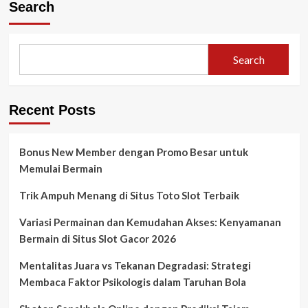
Search
Search
Recent Posts
Bonus New Member dengan Promo Besar untuk
Memulai Bermain
Trik Ampuh Menang di Situs Toto Slot Terbaik
Variasi Permainan dan Kemudahan Akses: Kenyamanan
Bermain di Situs Slot Gacor 2026
Mentalitas Juara vs Tekanan Degradasi: Strategi
Membaca Faktor Psikologis dalam Taruhan Bola