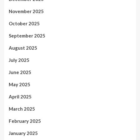
November 2025
October 2025
September 2025
August 2025
July 2025
June 2025
May 2025
April 2025
March 2025
February 2025
January 2025