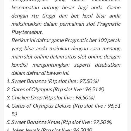
kesempatan untung besar bagi anda. Game
dengan rtp tinggi dan bet kecil bisa anda
maksimalkan dalam permainan slot Pragmatic
Play tersebut.
Berikut ini daftar game Pragmatic bet 100 perak
yang bisa anda mainkan dengan cara menang
main slot online dalam situs slot online dengan
kondisi menguntungkan seperti disebutkan
dalam daftar di bawah ini.
Sweet Bonanza (Rtp slot live : 97,50 %)
Gates of Olympus (Rtp slot live : 96,51 %)
Chicken Drop (Rtp slot live : 96,50 %)
Gates of Olympus Deluxe (Rtp slot live : 96,51
%)
Sweet Bonanza Xmas (Rtp slot live : 97,50 %)
Joker Jewels (Rtp slot live : 96,50 %)