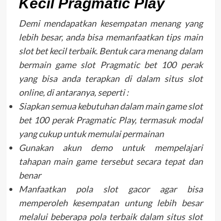
Kecil Pragmatic Play
Demi mendapatkan kesempatan menang yang
lebih besar, anda bisa memanfaatkan tips main
slot bet kecil terbaik. Bentuk cara menang dalam
bermain game slot Pragmatic bet 100 perak
yang bisa anda terapkan di dalam situs slot
online, di antaranya, seperti :
Siapkan semua kebutuhan dalam main game slot
bet 100 perak Pragmatic Play, termasuk modal
yang cukup untuk memulai permainan
Gunakan akun demo untuk mempelajari
tahapan main game tersebut secara tepat dan
benar
Manfaatkan pola slot gacor agar bisa
memperoleh kesempatan untung lebih besar
melalui beberapa pola terbaik dalam situs slot