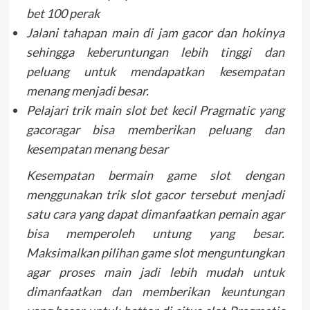
bet 100 perak
Jalani tahapan main di jam gacor dan hokinya
sehingga keberuntungan lebih tinggi dan
peluang untuk mendapatkan kesempatan
menang menjadi besar.
Pelajari trik main slot bet kecil Pragmatic yang
gacoragar bisa memberikan peluang dan
kesempatan menang besar
Kesempatan bermain game slot dengan
menggunakan trik slot gacor tersebut menjadi
satu cara yang dapat dimanfaatkan pemain agar
bisa memperoleh untung yang besar.
Maksimalkan pilihan game slot menguntungkan
agar proses main jadi lebih mudah untuk
dimanfaatkan dan memberikan keuntungan