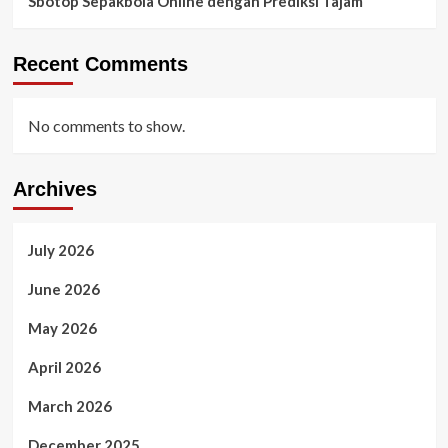
Sbotop Sepakbola Online dengan Prediksi Tajam
Recent Comments
No comments to show.
Archives
July 2026
June 2026
May 2026
April 2026
March 2026
December 2025