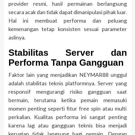
provider resmi, hasil permainan berlangsung
secara acak dan tidak dapat dimanipulasi pihak luar.
Hal ini membuat performa dan peluang
kemenangan tetap konsisten sesuai parameter
aslinya.
Stabilitas Server dan
Performa Tanpa Gangguan
Faktor lain yang menjadikan NEYMAR88 unggul
adalah stabilitas teknis platformnya. Server yang
responsif mengurangi risiko gangguan saat
bermain, terutama ketika pemain memasuki
momen penting seperti fitur free spin atau multi
perkalian. Kualitas performa ini sangat penting
karena lag atau gangguan teknis bisa menjadi
kerugian tidak langsung bagi pemain. Dengan