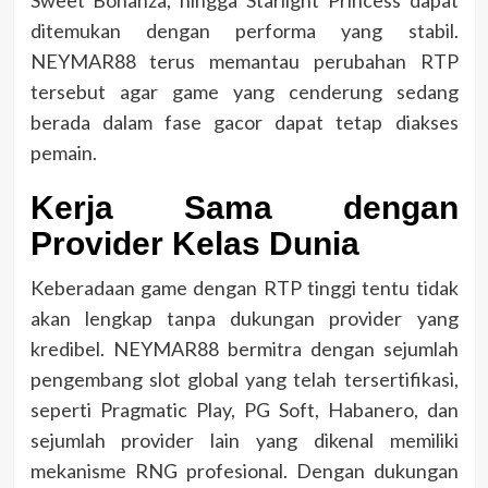
ditemukan dengan performa yang stabil.
NEYMAR88 terus memantau perubahan RTP
tersebut agar game yang cenderung sedang
berada dalam fase gacor dapat tetap diakses
pemain.
Kerja Sama dengan
Provider Kelas Dunia
Keberadaan game dengan RTP tinggi tentu tidak
akan lengkap tanpa dukungan provider yang
kredibel. NEYMAR88 bermitra dengan sejumlah
pengembang slot global yang telah tersertifikasi,
seperti Pragmatic Play, PG Soft, Habanero, dan
sejumlah provider lain yang dikenal memiliki
mekanisme RNG profesional. Dengan dukungan