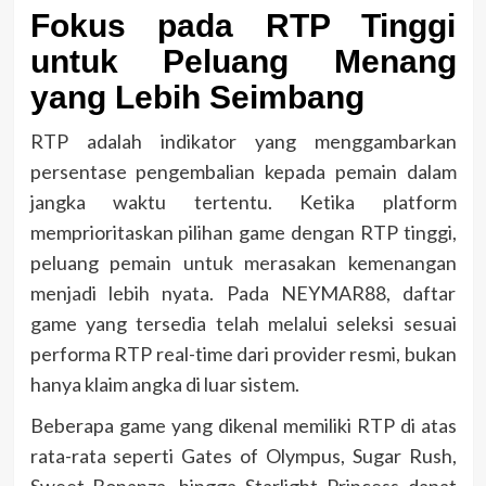
Fokus pada RTP Tinggi
untuk Peluang Menang
yang Lebih Seimbang
RTP adalah indikator yang menggambarkan
persentase pengembalian kepada pemain dalam
jangka waktu tertentu. Ketika platform
memprioritaskan pilihan game dengan RTP tinggi,
peluang pemain untuk merasakan kemenangan
menjadi lebih nyata. Pada NEYMAR88, daftar
game yang tersedia telah melalui seleksi sesuai
performa RTP real-time dari provider resmi, bukan
hanya klaim angka di luar sistem.
Beberapa game yang dikenal memiliki RTP di atas
rata-rata seperti Gates of Olympus, Sugar Rush,
Sweet Bonanza, hingga Starlight Princess dapat