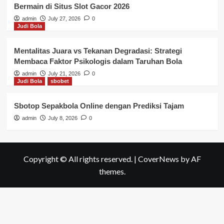
Bermain di Situs Slot Gacor 2026
admin
July 27, 2026
0
Judi Bola
Mentalitas Juara vs Tekanan Degradasi: Strategi
Membaca Faktor Psikologis dalam Taruhan Bola
admin
July 21, 2026
0
Judi Bola
sbobet
Sbotop Sepakbola Online dengan Prediksi Tajam
admin
July 8, 2026
0
Copyright © All rights reserved.
|
CoverNews
by AF
themes.