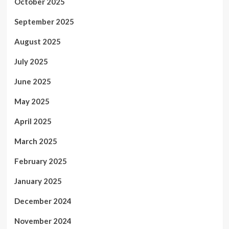
October 2025
September 2025
August 2025
July 2025
June 2025
May 2025
April 2025
March 2025
February 2025
January 2025
December 2024
November 2024