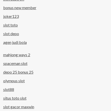
bonus new member
joker123
slot toto
slot depo
agen judi bola
mahjong ways 2
spaceman slot
depo 25 bonus 25
olympus slot
slot88
situs toto slot
slot gacor maxwin